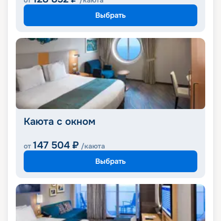
от
/каюта
Выбрать
Каюта с окном
147 504
₽
от
/каюта
Выбрать