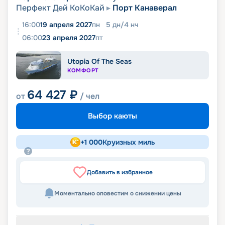
Перфект Дей КоКоКай
Порт Канаверал
16:00
19 апреля 2027
пн
5
дн
/
4
нч
06:00
23 апреля 2027
пт
Utopia Of The Seas
КОМФОРТ
64 427
₽
от
/ чел
Выбор каюты
+
1 000
Круизных миль
Добавить в избранное
Моментально оповестим о снижении цены