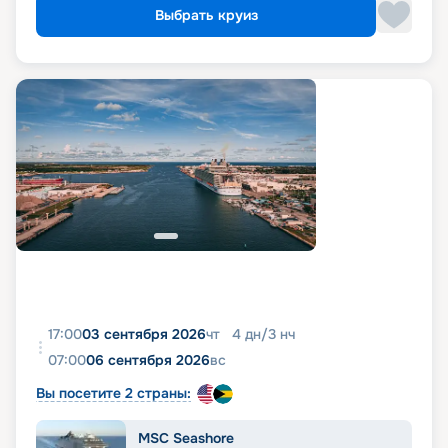
Выбрать круиз
17:00
03 сентября 2026
чт
4
дн
/
3
нч
07:00
06 сентября 2026
вс
Вы посетите 2 страны:
MSC Seashore