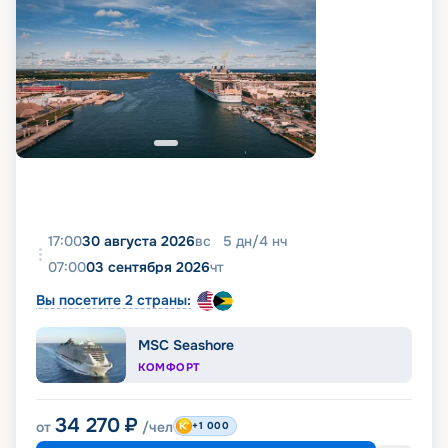
17:00
30 августа 2026
вс
5
дн
/
4
нч
07:00
03 сентября 2026
чт
Вы посетите 2 страны:
MSC Seashore
КОМФОРТ
34 270
₽
от
/чел
+1 000