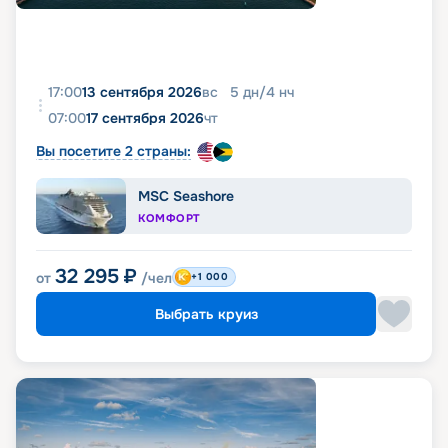
17:00
13 сентября 2026
вс
5
дн
/
4
нч
07:00
17 сентября 2026
чт
Вы посетите 2 страны:
MSC Seashore
КОМФОРТ
32 295
₽
от
/чел
+1 000
Выбрать круиз