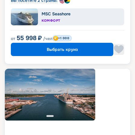
Вы посетите 2 страны:
MSC Seashore
КОМФОРТ
55 998
₽
от
/чел
+1 000
Выбрать круиз