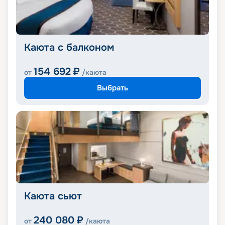
Каюта с балконом
154 692
₽
от
/каюта
Выбрать
Каюта сьют
240 080
₽
от
/каюта