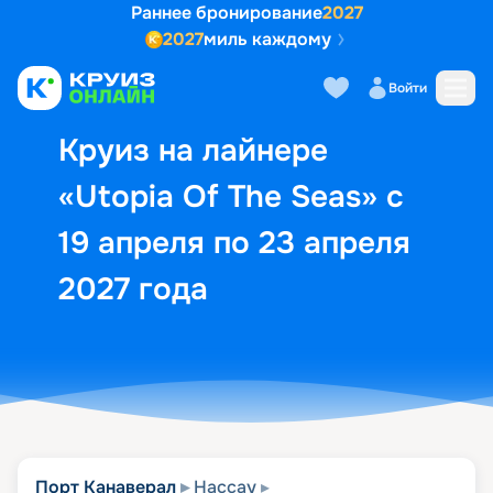
Раннее бронирование
2027
2027
миль каждому
Описание
Выбор кают
Маршрут и экск
Войти
Круиз на лайнере
«Utopia Of The Seas» с
19 апреля по 23 апреля
2027 года
Порт Канаверал
Нассау