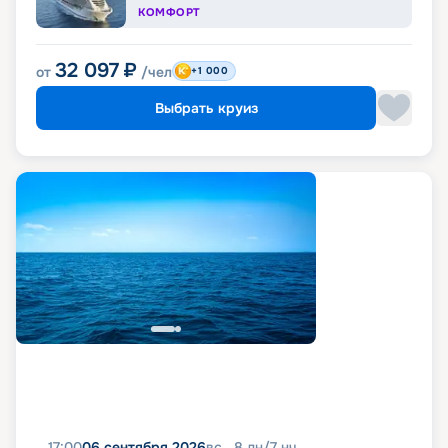
КОМФОРТ
32 097
₽
от
/чел
+1 000
Выбрать круиз
17:00
06 сентября 2026
вс
8
дн
/
7
нч