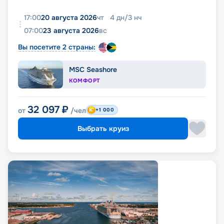
17:00
20 августа 2026
чт
4
дн
/
3
нч
07:00
23 августа 2026
вс
Вы посетите 2 страны:
MSC Seashore
КОМФОРТ
32 097
₽
от
/чел
+1 000
Выбрать круиз