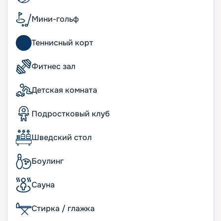
корабле имеются просторные семейные сьюты,
где в вашем распоряжении окажется не только
Мини-гольф
внушительное пространство на нескольких
уровнях, но также собственная приватная зона
Теннисный корт
отдыха с джакузи и масса дополнительных
преимуществ.
Фитнес зал
Развлечения на лайнере
Детская комната
Современный лайнер «Утопия морей»
предлагает широкий спектр развлечений на
Подростковый клуб
любой вкус. Здесь имеются зоны отдыха только
для взрослых, где туристы смогут насладиться
Шведский стол
спокойным размеренным отдыхом. В
распоряжении гостей — несколько баров,
караоке, казино.
Боулинг
Восемь отдельных зон дополняют Центральный
парк и «Королевский променад», где гости могут
Сауна
прогуляться в окружении экзотических живых
растений. Здесь же находится несколько
Стирка / глажка
самобытных ресторанчиков с уникальной
кухней, а также роскошные фирменные бутики. В