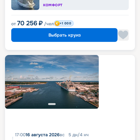
КОМФОРТ
70 256
₽
от
/чел
+1 000
Выбрать круиз
17:00
16 августа 2026
вс
5
дн
/
4
нч