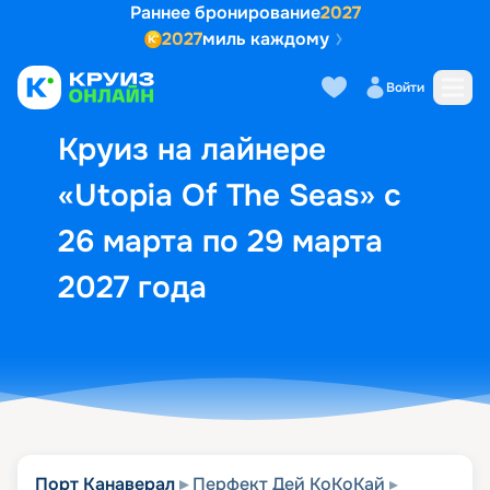
Раннее бронирование
2027
2027
миль каждому
Описание
Выбор кают
Маршрут и экск
Войти
Круиз на лайнере
«Utopia Of The Seas» с
26 марта по 29 марта
2027 года
Порт Канаверал
Перфект Дей КоКоКай