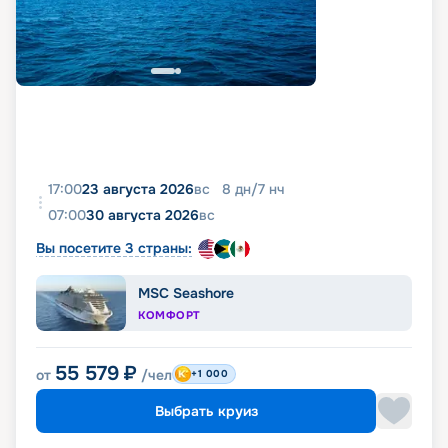
17:00
23 августа 2026
вс
8
дн
/
7
нч
07:00
30 августа 2026
вс
Вы посетите 3 страны:
MSC Seashore
КОМФОРТ
55 579
₽
от
/чел
+1 000
Выбрать круиз