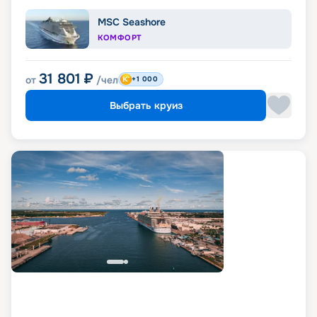
MSC Seashore
КОМФОРТ
31 801
₽
от
/чел
+1 000
Выбрать круиз