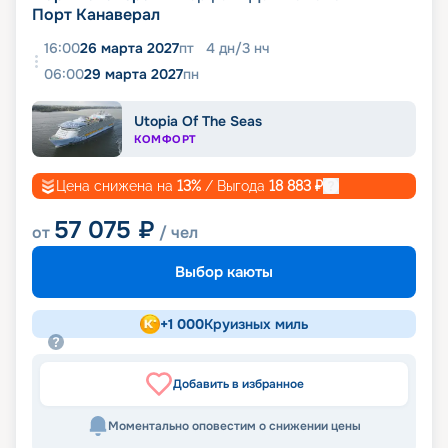
Порт Канаверал
16:00
26 марта 2027
пт
4
дн
/
3
нч
06:00
29 марта 2027
пн
Utopia Of The Seas
КОМФОРТ
Цена снижена на
13
%
/ Выгода
18 883
₽
57 075
₽
от
/ чел
Выбор каюты
+
1 000
Круизных миль
Добавить в избранное
Моментально оповестим о снижении цены