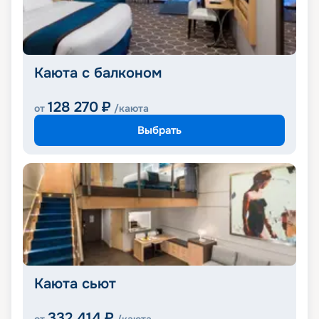
Каюта с балконом
128 270
₽
от
/каюта
Выбрать
Каюта сьют
332 414
₽