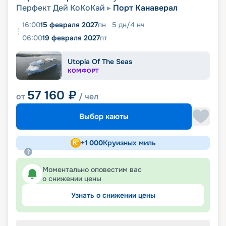
Перфект Дей КоКоКай
Порт Канаверал
16:00
15 февраля 2027
пн
5
дн
/
4
нч
06:00
19 февраля 2027
пт
Utopia Of The Seas
КОМФОРТ
57 160
₽
от
/ чел
Выбор каюты
+
1 000
Круизных миль
Моментально оповестим вас
о снижении цены
Узнать о снижении цены