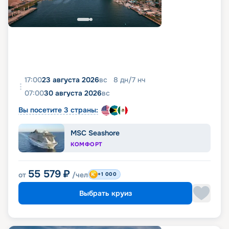
17:00
23 августа 2026
вс
8
дн
/
7
нч
07:00
30 августа 2026
вс
Вы посетите 3 страны:
MSC Seashore
КОМФОРТ
55 579
₽
от
/чел
+1 000
Выбрать круиз