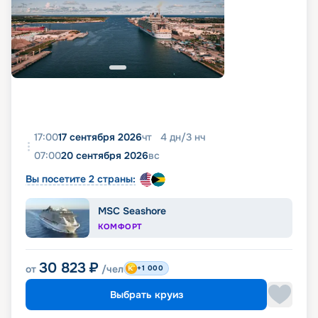
17:00
17 сентября 2026
чт
4
дн
/
3
нч
07:00
20 сентября 2026
вс
Вы посетите 2 страны:
MSC Seashore
КОМФОРТ
30 823
₽
от
/чел
+1 000
Выбрать круиз