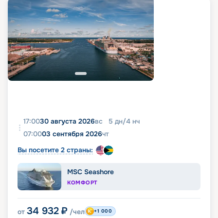
17:00
30 августа 2026
вс
5
дн
/
4
нч
07:00
03 сентября 2026
чт
Вы посетите 2 страны:
MSC Seashore
КОМФОРТ
34 932
₽
от
/чел
+1 000