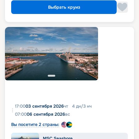
Выбрать круиз
17:00
03 сентября 2026
чт
4
дн
/
3
нч
07:00
06 сентября 2026
вс
Вы посетите 2 страны:
MSC Seashore