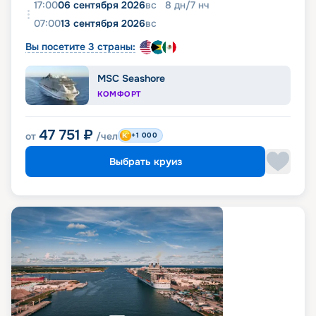
17:00
06 сентября 2026
вс
8
дн
/
7
нч
07:00
13 сентября 2026
вс
Вы посетите 3 страны:
MSC Seashore
КОМФОРТ
47 751
₽
от
/чел
+1 000
Выбрать круиз