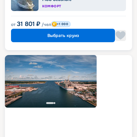
КОМФОРТ
31 801
₽
от
/чел
+1 000
Выбрать круиз