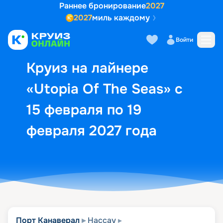
Раннее бронирование
2027
2027
миль каждому
Описание
Выбор кают
Маршрут и экск
Войти
Круиз на лайнере
«Utopia Of The Seas» с
15 февраля по 19
февраля 2027 года
Порт Канаверал
Нассау