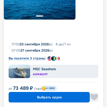
17:00
20 сентября 2026
вс
8
дн
/
7
нч
07:00
27 сентября 2026
вс
Вы посетите 3 страны:
MSC Seashore
КОМФОРТ
73 489
₽
от
/чел
+1 000
Выбрать круиз