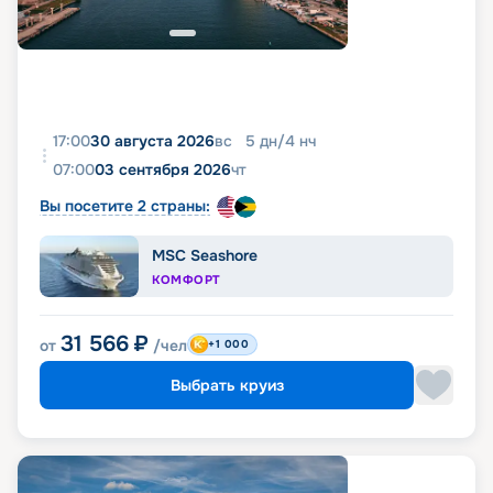
17:00
30 августа 2026
вс
5
дн
/
4
нч
07:00
03 сентября 2026
чт
Вы посетите 2 страны:
MSC Seashore
КОМФОРТ
31 566
₽
от
/чел
+1 000
Выбрать круиз