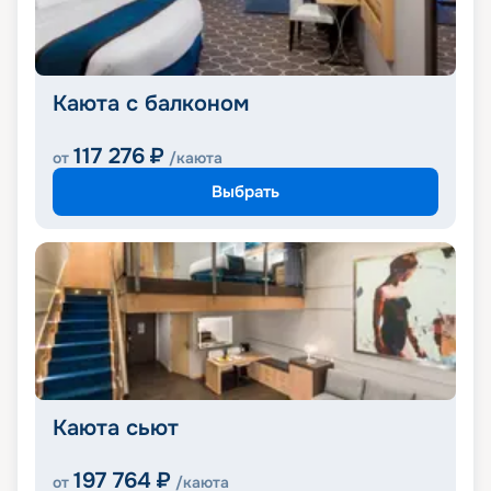
Каюта с балконом
117 276
₽
от
/каюта
Выбрать
Каюта сьют
197 764
₽
от
/каюта