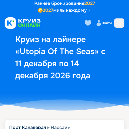
Раннее бронирование
2027
2027
миль каждому
Описание
Выбор кают
Маршрут и экск
Войти
Круиз на лайнере
«Utopia Of The Seas» с
11 декабря по 14
декабря 2026 года
Порт Канаверал
Нассау