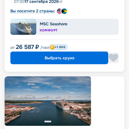
07:00
17 сентября 2026
чт
Вы посетите 2 страны:
MSC Seashore
КОМФОРТ
26 587
₽
от
/чел
+1 000
Выбрать круиз