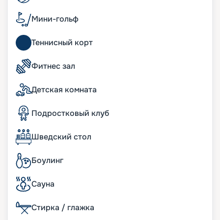
корабле имеются просторные семейные сьюты,
где в вашем распоряжении окажется не только
Мини-гольф
внушительное пространство на нескольких
уровнях, но также собственная приватная зона
Теннисный корт
отдыха с джакузи и масса дополнительных
преимуществ.
Фитнес зал
Развлечения на лайнере
Детская комната
Современный лайнер «Утопия морей»
предлагает широкий спектр развлечений на
Подростковый клуб
любой вкус. Здесь имеются зоны отдыха только
для взрослых, где туристы смогут насладиться
Шведский стол
спокойным размеренным отдыхом. В
распоряжении гостей — несколько баров,
караоке, казино.
Боулинг
Восемь отдельных зон дополняют Центральный
парк и «Королевский променад», где гости могут
Сауна
прогуляться в окружении экзотических живых
растений. Здесь же находится несколько
Стирка / глажка
самобытных ресторанчиков с уникальной
кухней, а также роскошные фирменные бутики. В