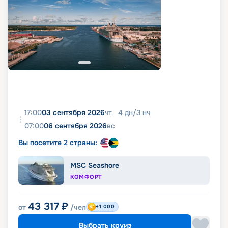
17:00
03 сентября 2026
чт
4
дн
/
3
нч
07:00
06 сентября 2026
вс
Вы посетите 2 страны:
MSC Seashore
КОМФОРТ
43 317
₽
от
/чел
+1 000
Выбрать круиз