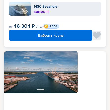
MSC Seashore
КОМФОРТ
46 304
₽
от
/чел
+1 000
Выбрать круиз