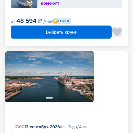
КОМФОРТ
48 594
₽
от
/чел
+1 000
Выбрать круиз
17:00
13 сентября 2026
вс
5
дн
/
4
нч