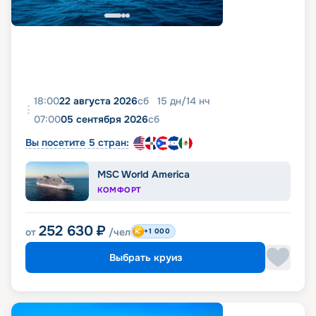
18:00
22 августа 2026
сб
15
дн
/
14
нч
07:00
05 сентября 2026
сб
Вы посетите 5 стран:
MSC World America
КОМФОРТ
252 630
₽
от
/чел
+1 000
Выбрать круиз