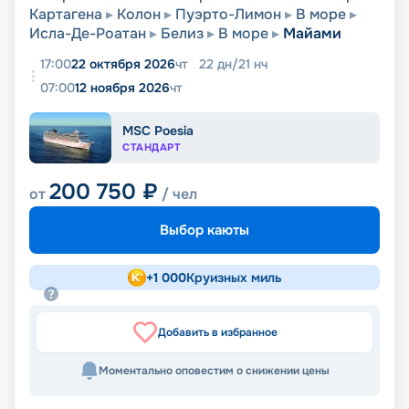
Картагена
Колон
Пуэрто-Лимон
В море
Исла-Де-Роатан
Белиз
В море
Майами
17:00
22 октября 2026
чт
22
дн
/
21
нч
07:00
12 ноября 2026
чт
MSC Poesia
СТАНДАРТ
200 750
₽
от
/ чел
Выбор каюты
+
1 000
Круизных миль
Добавить в избранное
Моментально оповестим о снижении цены