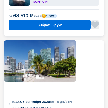
КОМФОРТ
68 510
₽
от
/чел
+1 000
Выбрать круиз
18:00
05 сентября 2026
сб
8
дн
/
7
нч
07:00
12 сентября 2026
сб