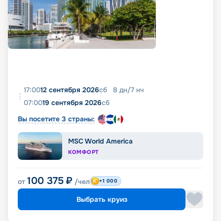
17:00
12 сентября 2026
сб
8
дн
/
7
нч
07:00
19 сентября 2026
сб
Вы посетите 3 страны:
MSC World America
КОМФОРТ
100 375
₽
от
/чел
+1 000
Выбрать круиз