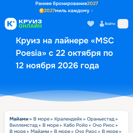
Раннее бронирование
2027
2027
миль каждому
Описание
Выбор кают
Маршрут и экск
Войти
Круиз на лайнере «MSC
Poesia» с 22 октября по
12 ноября 2026 года
Майами
В море
Кралендейк
Ораньестад
Виллемстад
В море
Кабо Ройо
Очо Риос
В море
Майами
В море
Очо Риос
В море