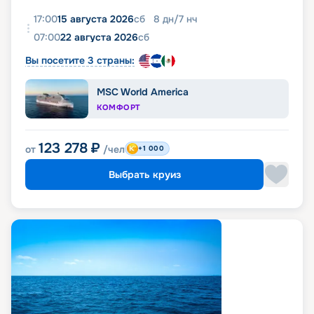
17:00
15 августа 2026
сб
8
дн
/
7
нч
07:00
22 августа 2026
сб
Вы посетите 3 страны:
MSC World America
КОМФОРТ
123 278
₽
от
/чел
+1 000
Выбрать круиз