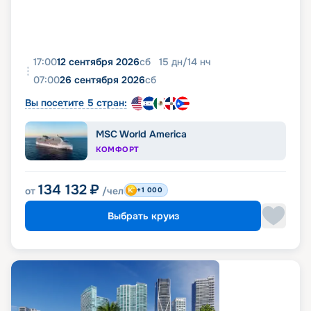
17:00
12 сентября 2026
сб
15
дн
/
14
нч
07:00
26 сентября 2026
сб
Вы посетите 5 стран:
MSC World America
КОМФОРТ
134 132
₽
от
/чел
+1 000
Выбрать круиз