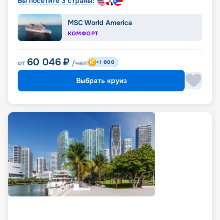
Вы посетите 3 страны:
MSC World America
КОМФОРТ
60 046
₽
от
/чел
+1 000
Выбрать круиз