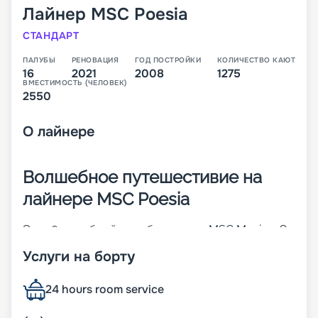
Лайнер
MSC Poesia
СТАНДАРТ
ПАЛУБЫ
РЕНОВАЦИЯ
ГОД ПОСТРОЙКИ
КОЛИЧЕСТВО КАЮТ
16
2021
2008
1275
ВМЕСТИМОСТЬ (ЧЕЛОВЕК)
2550
О
лайнере
Волшебное путешестивие на
лайнере MSC Poesia
Это 16-палубный корабль класса MSC Musica. Он
построен в 2008 году, а в 2021-м прошел
Услуги на борту
реновацию. На борту пассажиров ожидает мир
роскоши и уюта, отличный продуманный сервис.
Расселение осуществляется в 1 275 кают разных
24 hours room service
классов. При этом стоит отметить, что около 80
% из них внешние и многие оснащены