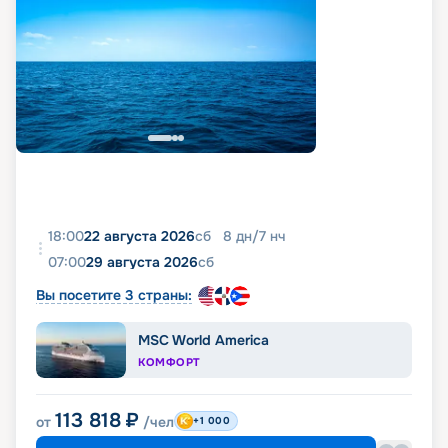
18:00
22 августа 2026
сб
8
дн
/
7
нч
07:00
29 августа 2026
сб
Вы посетите 3 страны:
MSC World America
КОМФОРТ
113 818
₽
от
/чел
+1 000