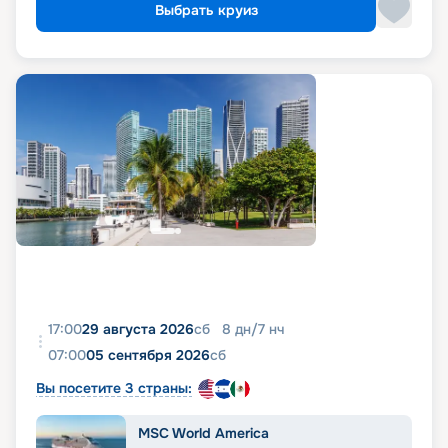
Выбрать круиз
17:00
29 августа 2026
сб
8
дн
/
7
нч
07:00
05 сентября 2026
сб
Вы посетите 3 страны:
MSC World America