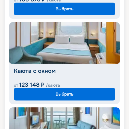
от
/каюта
Выбрать
Каюта с окном
123 148
₽
от
/каюта
Выбрать