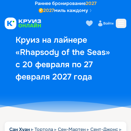
Раннее бронирование
2027
2027
миль каждому
Описание
Выбор кают
Маршрут и экск
Войти
Круиз на лайнере
«Rhapsody of the Seas»
с 20 февраля по 27
февраля 2027 года
Сан Хуан
Тортола
Сен-Мартен
Сент-Джонс