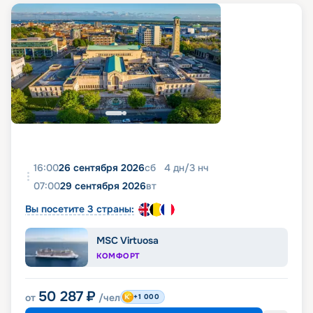
16:00
26 сентября 2026
сб
4
дн
/
3
нч
07:00
29 сентября 2026
вт
Вы посетите 3 страны:
MSC Virtuosa
КОМФОРТ
50 287
₽
от
/чел
+1 000