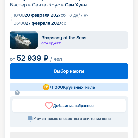
Бастер
Санта-Крус
Сан Хуан
18:00
20 февраля 2027
сб
8
дн
/
7
нч
06:00
27 февраля 2027
сб
Rhapsody of the Seas
СТАНДАРТ
52 939
₽
от
/ чел
Выбор каюты
+
1 000
Круизных миль
Добавить в избранное
Моментально оповестим о снижении цены