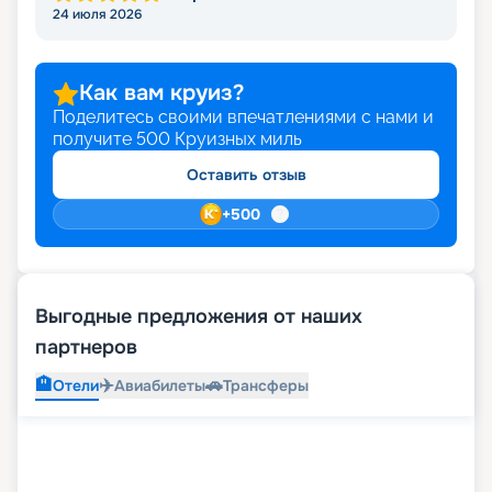
24 июля 2026
путевку на незабываемый тур в навигацию 2026 -
2027 по выгодной цене. По всем интересующим
вас вопросам обращайтесь к нашим
специалистам в онлайн-форме или по
Как вам круиз?
контактному номеру.
Поделитесь своими впечатлениями с нами и
получите
500
Круизных миль
Оставить отзыв
+
500
Выгодные предложения от наших
партнеров
🏨
✈️
🚗
Отели
Авиабилеты
Трансферы