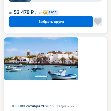
52 478
₽
от
/чел
+1 000
Выбрать круиз
18:00
03 октября 2026
сб
13
дн
/
12
нч