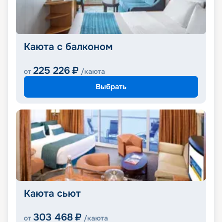
Каюта с балконом
225 226
₽
от
/каюта
Выбрать
Каюта сьют
303 468
₽
от
/каюта