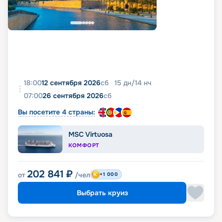
18:00
12 сентября 2026
сб
15
дн
/
14
нч
07:00
26 сентября 2026
сб
Вы посетите 4 страны:
MSC Virtuosa
КОМФОРТ
202 841
₽
от
/чел
+1 000
Выбрать круиз