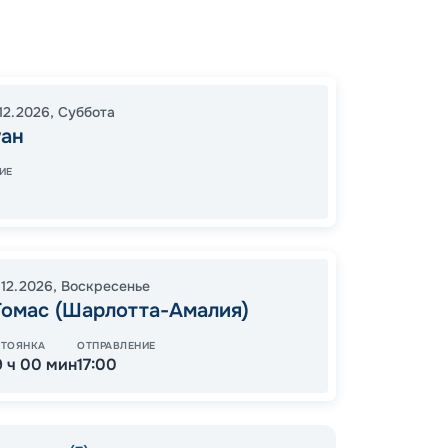
Сан Ху
Сен-М
Сан Ху
12.2026
,
Суббота
18:00
0
уан
06:00
ИЕ
55
от
.12.2026
,
Воскресенье
Томас (Шарлотта-Амалия)
СТОЯНКА
ОТПРАВЛЕНИЕ
9 ч 00 мин
17:00