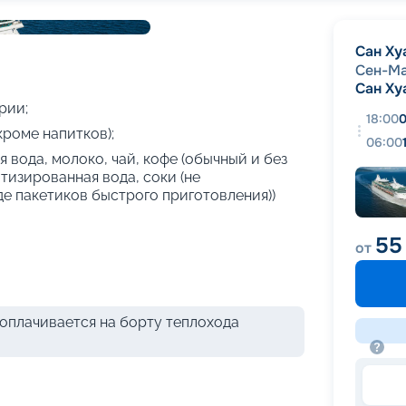
+
17
фотографий
Сан Ху
Сен-М
Сан Ху
рии;
18:00
0
кроме напитков);
06:00
 вода, молоко, чай, кофе (обычный и без
атизированная вода, соки (не
де пакетиков быстрого приготовления))
55
от
оплачивается на борту теплохода