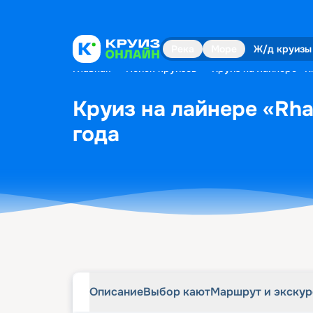
Описание
Выбор кают
Маршрут и экску
Река
Море
Ж/д круизы
Главная
•
Поиск круизов
•
Круиз на лайнере «Rh
Круиз на лайнере «Rha
года
Описание
Выбор кают
Маршрут и экску