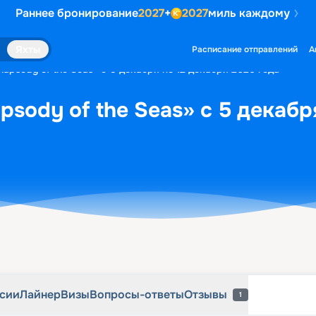
Раннее бронирование
2027
+
2027
миль каждому
рсии
Лайнер
Визы
Вопросы-ответы
Отзывы
1
Яхты
Расписание отправлений
А
apsody of the Seas» с 5 декабря по 12 декабря 2026 года
psody of the Seas» с 5 декабр
рсии
Лайнер
Визы
Вопросы-ответы
Отзывы
1