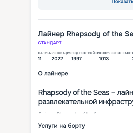
Показать 
Лайнер
Rhapsody of the S
СТАНДАРТ
ПАЛУБЫ
РЕНОВАЦИЯ
ГОД ПОСТРОЙКИ
КОЛИЧЕСТВО КАЮТ
11
2022
1997
1013
О
лайнере
Rhapsody of the Seas – лай
развлекательной инфрастр
Лайнер Rhapsody of the Seas – это четве
было построено в 1997 году, а в 2022-м 
Услуги на борту
могут разместиться 2 435 человек. Общ
около 8 000 м2. Другие особенности: