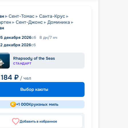
ан
Сент-Томас
Санта-Крус
артен
Сент-Джонс
Доминика
ан
5 декабря 2026
сб
8
дн
/
7
нч
12 декабря 2026
сб
Rhapsody of the Seas
СТАНДАРТ
 184
₽
/ чел
Выбор каюты
+
1 000
Круизных миль
Добавить в избранное