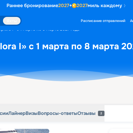
Раннее бронирование
2027
+
2027
миль каждому
рсии
Лайнер
Визы
Вопросы-ответы
Отзывы
2
Яхты
Расписание отправлений
А
plora I» с 1 марта по 8 марта 2027 года
ora I» с 1 марта по 8 марта 20
рсии
Лайнер
Визы
Вопросы-ответы
Отзывы
2