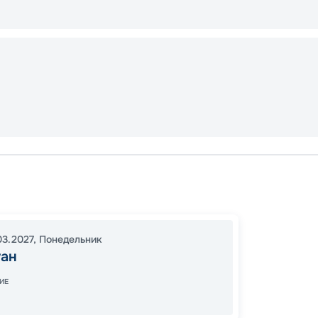
Сан Ху
Спани
В море
03.2027
,
Понедельник
17:00
0
уан
08:00
ИЕ