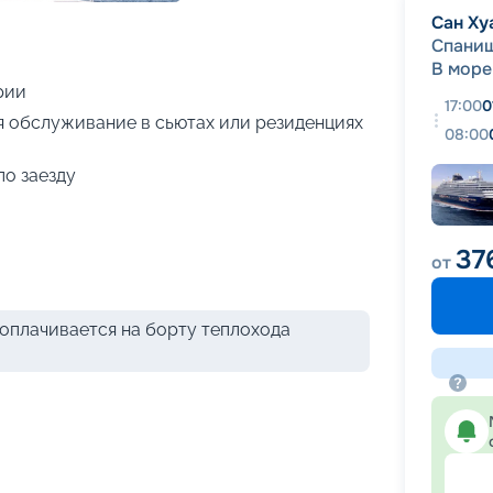
+
76
фотографий
Сан Ху
Спани
В море
рии
17:00
0
я обслуживание в сьютах или резиденциях
08:00
по заезду
37
от
оплачивается на борту теплохода