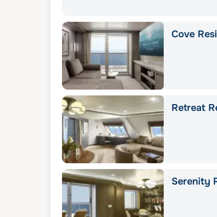
Cove Res
Retreat R
Serenity 