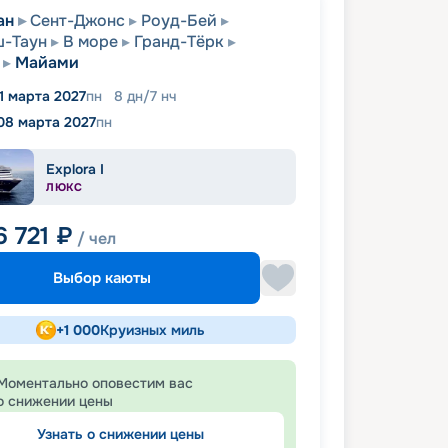
ан
Сент-Джонс
Роуд-Бей
ш-Таун
В море
Гранд-Тёрк
Майами
1 марта 2027
пн
8
дн
/
7
нч
08 марта 2027
пн
Explora I
ЛЮКС
6 721
₽
/ чел
Выбор каюты
+
1 000
Круизных миль
Моментально оповестим вас
о снижении цены
Узнать о снижении цены