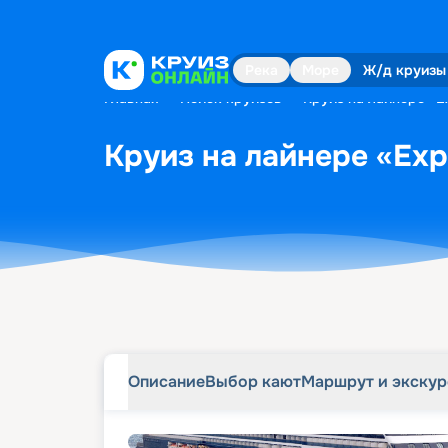
Описание
Выбор кают
Маршрут и экску
Река
Море
Ж/д круизы
Главная
•
Поиск круизов
•
Круиз на лайнере «Ex
Круиз на лайнере «Expl
Описание
Выбор кают
Маршрут и экску