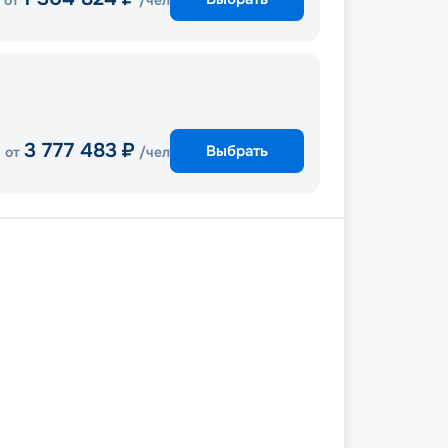
от
/чел
3 777 483
₽
Выбрать
от
/чел
ан
Сент-Джонс
Роуд-Бей
ш-Таун
В море
Гранд-Тёрк
Майами
1 марта 2027
пн
8
дн
/
7
нч
08 марта 2027
пн
Explora I
ЛЮКС