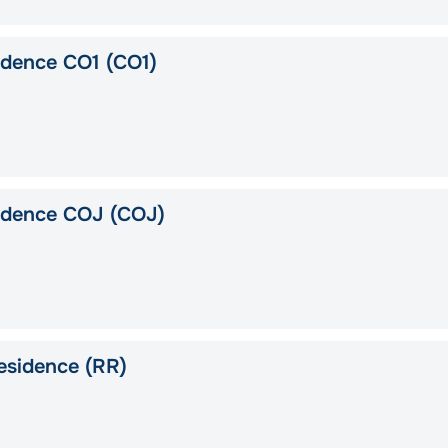
idence CO1 (CO1)
idence COJ (COJ)
esidence (RR)