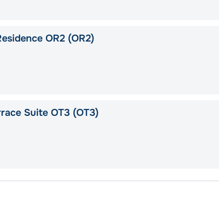
Residence OR2 (OR2)
race Suite OT3 (OT3)
Сан Ху