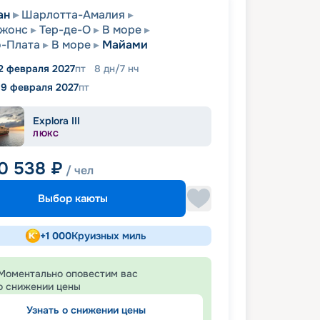
ан
Шарлотта-Амалия
Джонс
Тер-де-О
В море
-Плата
В море
Майами
2 февраля 2027
пт
8
дн
/
7
нч
19 февраля 2027
пт
Explora III
ЛЮКС
0 538
₽
/ чел
Выбор каюты
+
1 000
Круизных миль
Моментально оповестим вас
о снижении цены
Узнать о снижении цены