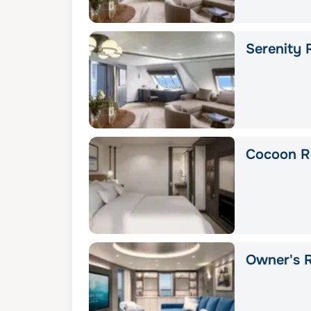
Serenity 
Cocoon R
Owner's R