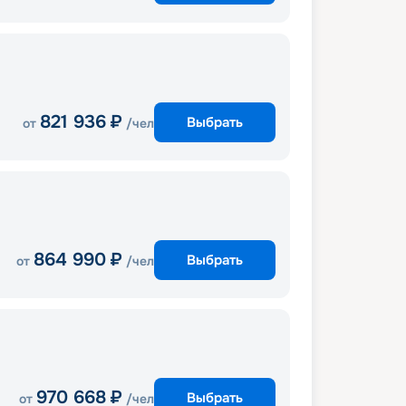
821 936
₽
Выбрать
от
/чел
864 990
₽
Выбрать
от
/чел
970 668
₽
Выбрать
от
/чел