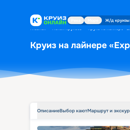
Описание
Выбор кают
Маршрут и экску
Река
Море
Ж/д круизы
Главная
•
Поиск круизов
•
Круиз на лайнере «Ex
Круиз на лайнере «Expl
Описание
Выбор кают
Маршрут и экску