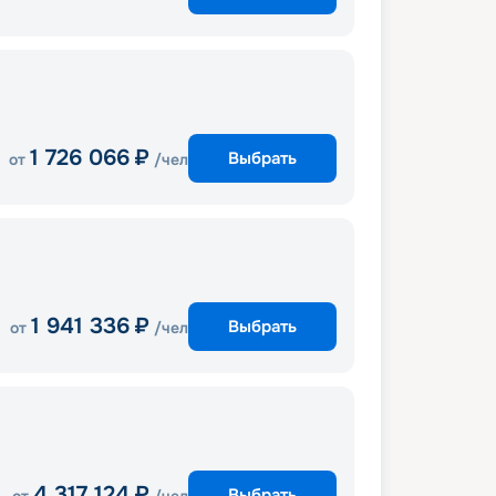
1 726 066
₽
Выбрать
от
/чел
1 941 336
₽
Выбрать
от
/чел
4 317 124
₽
Выбрать