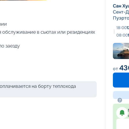
+
16
фотографий
Сан Ху
Сент-
Пуэрто
рии
18:00
1
я обслуживание в сьютах или резиденциях
08:00
по заезду
43
от
оплачивается на борту теплохода