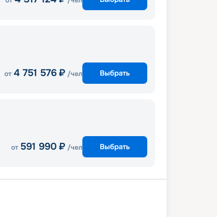
от
/чел
4 751 576
₽
Выбрать
от
/чел
591 990
₽
Выбрать
от
/чел
ан
Шарлотта-Амалия