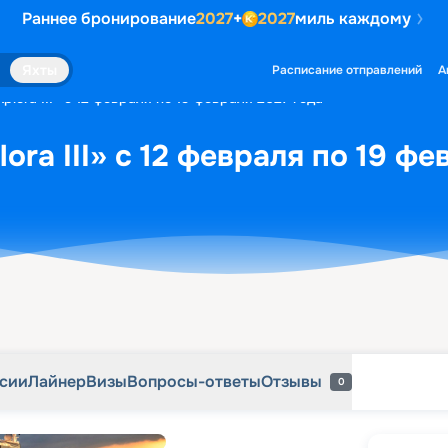
Раннее бронирование
2027
+
2027
миль каждому
рсии
Лайнер
Визы
Вопросы-ответы
Отзывы
0
Яхты
Расписание отправлений
А
plora III» с 12 февраля по 19 февраля 2027 года
ora III» с 12 февраля по 19 фе
рсии
Лайнер
Визы
Вопросы-ответы
Отзывы
0