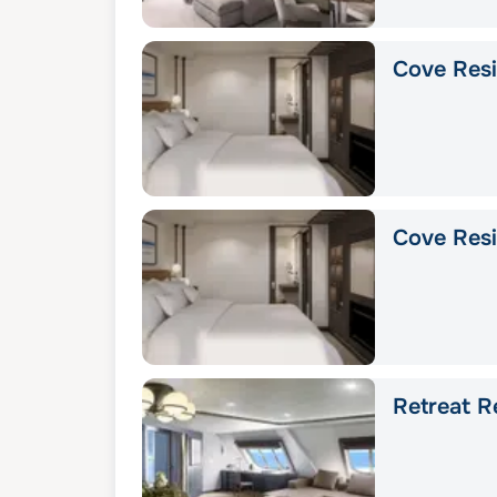
Cove Res
Cove Res
Retreat R