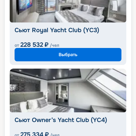
Сьют Royal Yacht Club (YC3)
228 532
₽
от
/чел
Выбрать
Сьют Owner’s Yacht Club (YC4)
275 334
₽
от
/чел