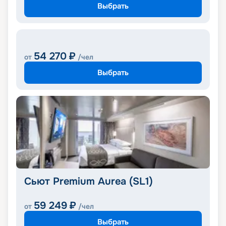
Выбрать
54 270
₽
от
/чел
Выбрать
Сьют Premium Aurea (SL1)
59 249
₽
от
/чел
Выбрать