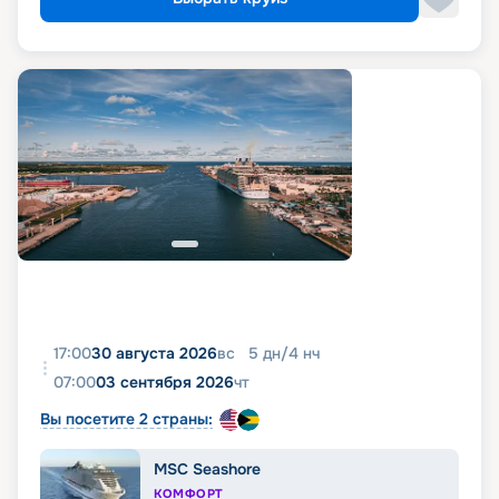
17:00
30 августа 2026
вс
5
дн
/
4
нч
07:00
03 сентября 2026
чт
Вы посетите 2 страны:
MSC Seashore
КОМФОРТ