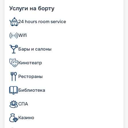
корабль в линейке Seaside-Class. В первое свое
Услуги на борту
плавание по Средиземному морю он отправился
в августе 2021 года. В 2 270 каютах 12 разных
классов может разместиться до 5 877 человек.
24 hours room service
Причем на этом лайнере больше всего номеров
с индивидуальными балконами. Другие
Wifi
особенности 19-палубного судна:
• ширина – 41 метр;
Бары и салоны
• длина – 339 м;
• осадка – 9 м;
• водоизмещение – более 170 тыс. тонн;
Кинотеатр
• скорость – 22 узла.
Во время круизов внимание пассажиров
Рестораны
привлекает 9-метровая светодиодная стена и 3-
метровая копия Статуи Свободы.
Библиотека
Условия на борту
СПА
Этот круизный лайнер отличается от других
кораблей даже своим размером: он шире на 16
Казино
метров. Такие габариты позволили спокойно
разместить дополнительные зоны для