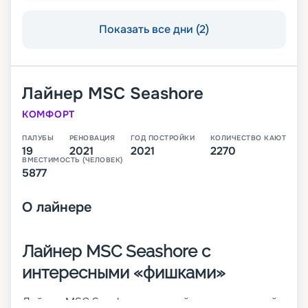
Показать все дни (2)
Лайнер
MSC Seashore
КОМФОРТ
ПАЛУБЫ
РЕНОВАЦИЯ
ГОД ПОСТРОЙКИ
КОЛИЧЕСТВО КАЮТ
19
2021
2021
2270
ВМЕСТИМОСТЬ (ЧЕЛОВЕК)
5877
О
лайнере
Лайнер MSC Seashore с
интересными «фишками»
Лайнер MSC Seashore – третий инновационный