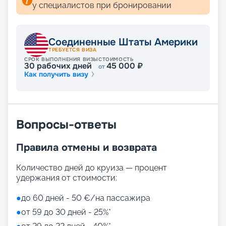
у специалистов при бронировании
Соединенные Штаты Америки
ТРЕБУЕТСЯ ВИЗА
СРОК ВЫПОЛНЕНИЯ ВИЗЫ
СТОИМОСТЬ
30
рабочих дней
45 000
₽
от
Как получить визу
Вопросы-ответы
Правила отмены и возврата
Количество дней до круиза — процент
удержания от стоимости:
●
до 60 дней - 50 €/на пассажира
●
от 59 до 30 дней - 25%*