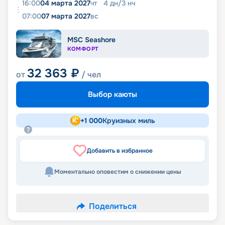
16:00
04 марта 2027
чт
4
дн
/
3
нч
07:00
07 марта 2027
вс
MSC Seashore
КОМФОРТ
32 363
₽
от
/ чел
Выбор каюты
+
1 000
Круизных миль
Добавить в избранное
Моментально оповестим о снижении цены
Поделиться