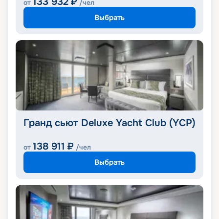
133 932
₽
от
/чел
Выбрать
Гранд сьют Deluxe Yacht Club (YCP)
138 911
₽
от
/чел
Выбрать