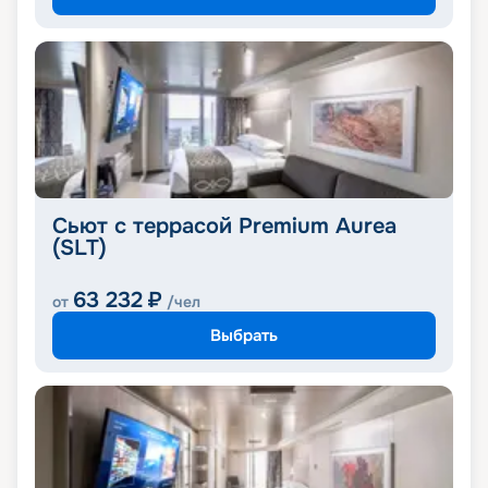
Сьют с террасой Premium Aurea
(SLT)
63 232
₽
от
/чел
Выбрать