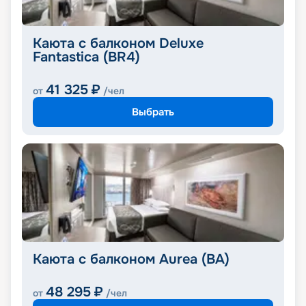
Каюта с балконом Deluxe
Fantastica (BR4)
41 325
₽
от
/чел
Выбрать
Каюта с балконом Aurea (BA)
48 295
₽
от
/чел