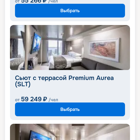
55 266
₽
от
/чел
Выбрать
Сьют с террасой Premium Aurea
(SLT)
59 249
₽
от
/чел
Выбрать