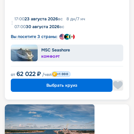
17:00
23 августа 2026
вс
8
дн
/
7
нч
07:00
30 августа 2026
вс
Вы посетите 3 страны:
MSC Seashore
КОМФОРТ
62 022
₽
от
/чел
+1 000
Выбрать круиз