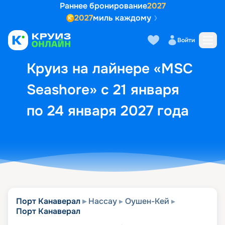
Раннее бронирование
2027
2027
миль каждому
Описание
Выбор кают
Маршрут и экск
Войти
Круиз на лайнере «MSC
Seashore» с 21 января
по 24 января 2027 года
Порт Канаверал
Нассау
Оушен-Кей
Порт Канаверал