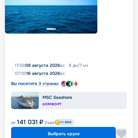
17:00
09 августа 2026
вс
8
дн
/
7
нч
07:00
16 августа 2026
вс
Вы посетите 3 страны:
MSC Seashore
КОМФОРТ
141 031
₽
от
/чел
+1 000
Выбрать круиз