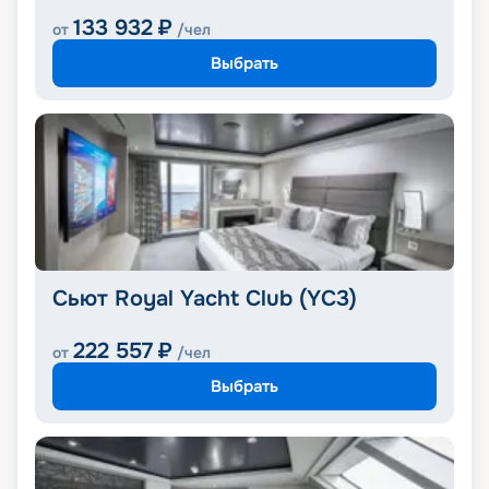
133 932
₽
от
/чел
Выбрать
Сьют Royal Yacht Club (YC3)
222 557
₽
от
/чел
Выбрать