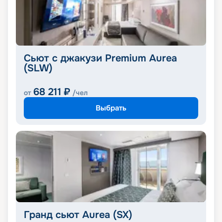
Сьют с джакузи Premium Aurea
(SLW)
68 211
₽
от
/чел
Выбрать
Гранд сьют Aurea (SX)