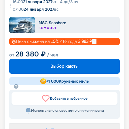
16:00
21 января 2027
чт
4
дн
/
3
нч
07:00
24 января 2027
вс
MSC Seashore
КОМФОРТ
Цена снижена на
10
%
/ Выгода
3 983
₽
28 380
₽
от
/ чел
Выбор каюты
+
1 000
Круизных миль
Добавить в избранное
Моментально оповестим о снижении цены