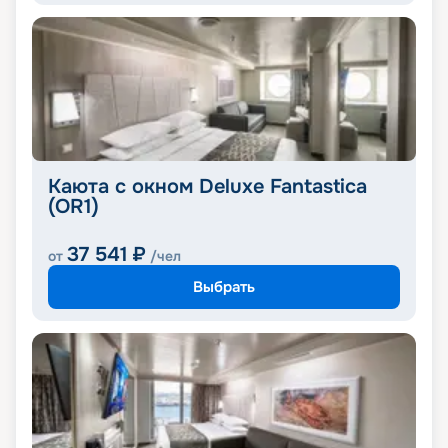
Каюта с окном Deluxe Fantastica
(OR1)
37 541
₽
от
/чел
Выбрать