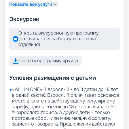
Показать все услуги
Экскурсии
Открыть экскурсионную программу
(оплачивается на борту теплохода
отдельно)
Скачать программу круиза
Условия размещения с детьми
●
«АLL IN ONE» (1 взрослый + до 3 детей до 18 лет
в одной каюте): Взрослый оплачивает основное
место в каюте по действующему регулярному
тарифу, один ребенок до 18 лет оплачивает 60
% взрослого тарифа, а другие дети – только
портовые сборы или минимальную доплату,
зависит от возраста. Предложения действуют