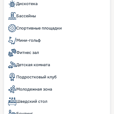
новый дизайн сьютов с гардеробными, два
Дискотека
шикарных сьюта с джакузи и 28 кают с
террасами и балконами для загара.
Бассейны
Путешествие с «Круиз.онлайн»
Спортивные площадки
Отправьтесь в путешествие вместе с
«Круиз.онлайн» и MSC Seashore! Насладитесь
Мини-гольф
ярким и полным впечатлений круизом, где
условия размещения и развлечения оставят
Фитнес зал
даже привередливых гостей в восторге. На этой
странице нашего сайта вы можете изучить
расписание, маршруты, план и схемы лайнера.
Детская комната
Читайте отзывы других клиентов и смотрите
фото и план корабля. Узнавайте цену на путевку
Подростковый клуб
и покупайте ее на навигацию 2026 - 2027. Не
пропустите возможность ощутить настоящее
Молодежная зона
удовольствие от путешествия. Сделайте ваш
отдых выгодным и комфортным.
Шведский стол
Боулинг