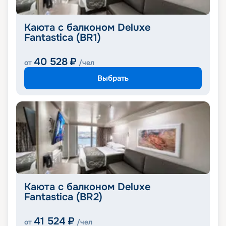
Каюта с балконом Deluxe
Fantastica (BR1)
40 528
₽
от
/чел
Выбрать
Каюта с балконом Deluxe
Fantastica (BR2)
41 524
₽
от
/чел