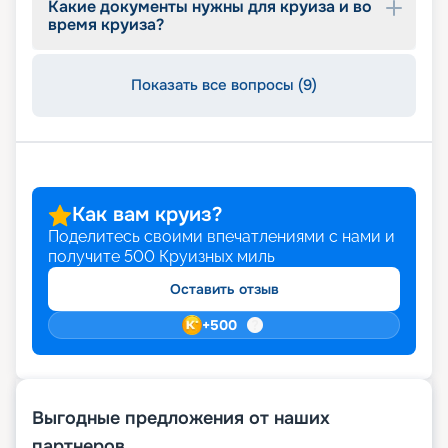
Какие документы нужны для круиза и во
время круиза?
Показать все вопросы (9)
Как вам круиз?
Поделитесь своими впечатлениями с нами и
получите
500
Круизных миль
Оставить отзыв
+
500
Выгодные предложения от наших
партнеров