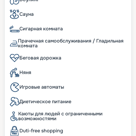
Сауна
Сигарная комната
Прачечная самообслуживания / Гладильная
комната
Беговая дорожка
Няня
Игровые автоматы
Диетическое питание
Каюты для людей с ограниченными
возможностями
Duti-free shopping