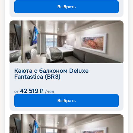
Выбрать
Каюта с балконом Deluxe
Fantastica (BR3)
42 519
₽
от
/чел
Выбрать