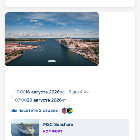
17:00
16 августа 2026
вс
5
дн
/
4
нч
07:00
20 августа 2026
чт
Вы посетите 2 страны:
MSC Seashore
КОМФОРТ