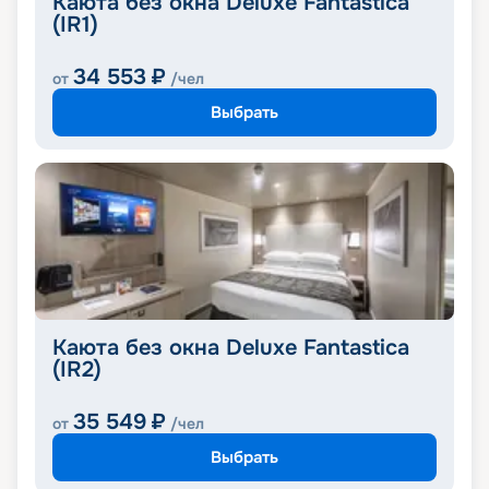
Каюта без окна Deluxe Fantastica
(IR1)
34 553
₽
от
/чел
Выбрать
Каюта без окна Deluxe Fantastica
(IR2)
35 549
₽
от
/чел
Выбрать