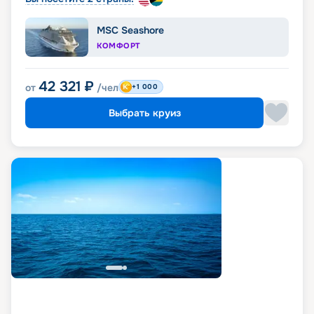
MSC Seashore
КОМФОРТ
42 321
₽
от
/чел
+1 000
Выбрать круиз