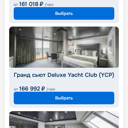
161 018
₽
от
/чел
Выбрать
Гранд сьют Deluxe Yacht Club (YCP)
166 992
₽
от
/чел
Выбрать