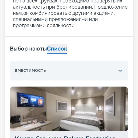
не на всех круизах, необходимо проверять их
актуальность при бронировании. Предложение
нельзя комбинировать с другими акциями,
специальными предложениями или
программами лояльности
Выбор каюты
Список
ВМЕСТИМОСТЬ