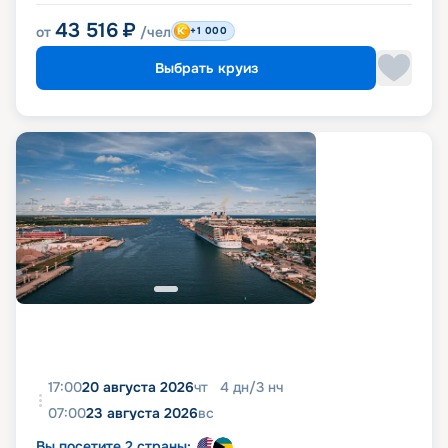
43 516
₽
от
/чел
+1 000
Выбрать круиз
17:00
20 августа 2026
чт
4
дн
/
3
нч
07:00
23 августа 2026
вс
Вы посетите 2 страны: