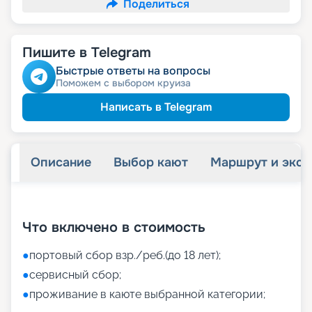
Поделиться
Пишите в Telegram
Быстрые ответы на вопросы
Поможем с выбором круиза
Написать в Telegram
Описание
Выбор кают
Маршрут и экск
+
44
фотографий
Что включено в стоимость
●
портовый сбор взр./реб.(до 18 лет);
●
сервисный сбор;
●
проживание в каюте выбранной категории;