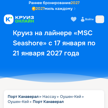
Раннее бронирование
2027
2027
миль каждому
Описание
Выбор кают
Маршрут и экск
Войти
Круиз на лайнере «MSC
Seashore» с 17 января по
21 января 2027 года
Порт Канаверал
Нассау
Оушен-Кей
Оушен-Кей
Порт Канаверал