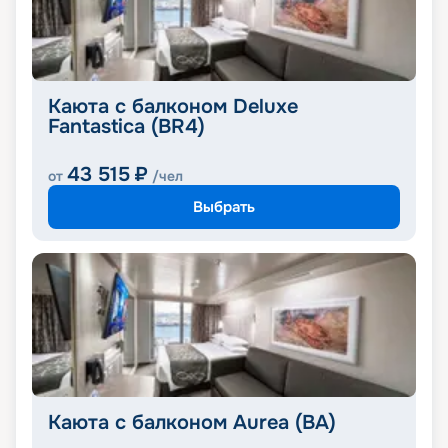
Каюта с балконом Deluxe
Fantastica (BR4)
43 515
₽
от
/чел
Выбрать
Каюта с балконом Aurea (BA)