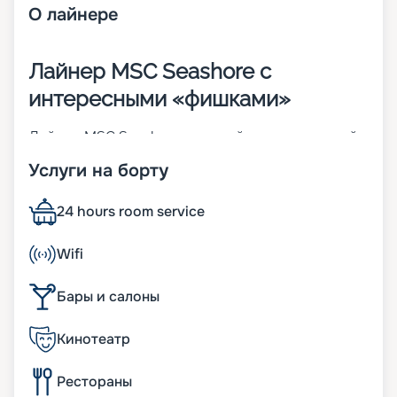
О
лайнере
Лайнер MSC Seashore с
интересными «фишками»
Лайнер MSC Seashore – третий инновационный
корабль в линейке Seaside-Class. В первое свое
Услуги на борту
плавание по Средиземному морю он отправился
в августе 2021 года. В 2 270 каютах 12 разных
классов может разместиться до 5 877 человек.
24 hours room service
Причем на этом лайнере больше всего номеров
с индивидуальными балконами. Другие
Wifi
особенности 19-палубного судна:
• ширина – 41 метр;
Бары и салоны
• длина – 339 м;
• осадка – 9 м;
• водоизмещение – более 170 тыс. тонн;
Кинотеатр
• скорость – 22 узла.
Во время круизов внимание пассажиров
Рестораны
привлекает 9-метровая светодиодная стена и 3-