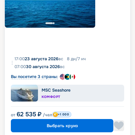
17:00
23 августа 2026
вс
8
дн
/
7
нч
07:00
30 августа 2026
вс
Вы посетите 3 страны:
MSC Seashore
КОМФОРТ
62 535
₽
от
/чел
+1 000
Выбрать круиз