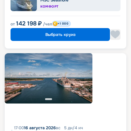
MSC Seashore
КОМФОРТ
142 198
₽
от
/чел
+1 000
Выбрать круиз
17:00
16 августа 2026
вс
5
дн
/
4
нч