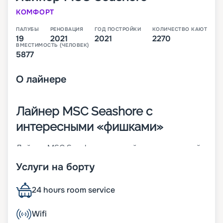
КОМФОРТ
ПАЛУБЫ
РЕНОВАЦИЯ
ГОД ПОСТРОЙКИ
КОЛИЧЕСТВО КАЮТ
19
2021
2021
2270
ВМЕСТИМОСТЬ (ЧЕЛОВЕК)
5877
О
лайнере
Лайнер MSC Seashore с
интересными «фишками»
Лайнер MSC Seashore – третий инновационный
корабль в линейке Seaside-Class. В первое свое
Услуги на борту
плавание по Средиземному морю он отправился
в августе 2021 года. В 2 270 каютах 12 разных
классов может разместиться до 5 877 человек.
24 hours room service
Причем на этом лайнере больше всего номеров
с индивидуальными балконами. Другие
Wifi
особенности 19-палубного судна: