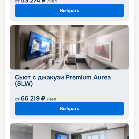
53 274
₽
от
/чел
Выбрать
Сьют с джакузи Premium Aurea
(SLW)
66 219
₽
от
/чел
Выбрать