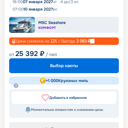
16:00
07 января 2027
чт
4
дн
/
3
нч
07:00
10 января 2027
вс
MSC Seashore
КОМФОРТ
Цена снижена на
11
%
/ Выгода
3 983
₽
25 392
₽
от
/ чел
Выбор каюты
+
1 000
Круизных миль
Добавить в избранное
Моментально оповестим о снижении цены