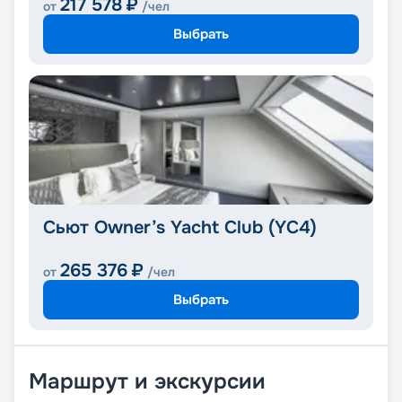
217 578
₽
от
/чел
Выбрать
Сьют Owner’s Yacht Club (YC4)
265 376
₽
от
/чел
Выбрать
Маршрут и экскурсии