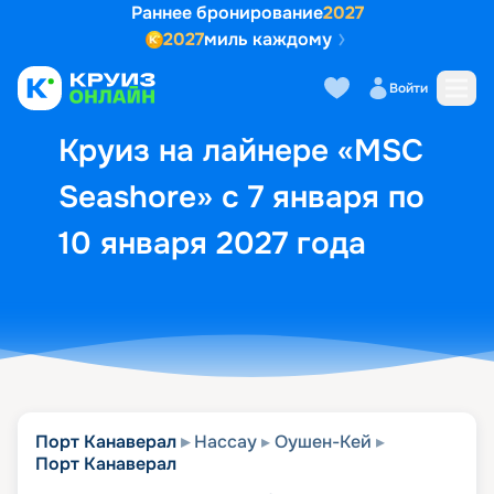
Раннее бронирование
2027
2027
миль каждому
Описание
Выбор кают
Маршрут и экск
Войти
Круиз на лайнере «MSC
Seashore» с 7 января по
10 января 2027 года
Порт Канаверал
Нассау
Оушен-Кей
Порт Канаверал