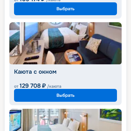
Выбрать
Каюта с окном
129 708
₽
от
/каюта
Выбрать