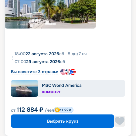
18:00
22 августа 2026
сб
8
дн
/
7
нч
07:00
29 августа 2026
сб
Вы посетите 3 страны:
MSC World America
КОМФОРТ
112 884
₽
от
/чел
+1 000
Выбрать круиз