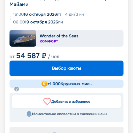
Майами
16:00
16 октября 2026
пт
4
дн
/
3
нч
06:00
19 октября 2026
пн
Wonder of the Seas
КОМФОРТ
54 587
₽
от
/ чел
Выбор каюты
+
1 000
Круизных миль
Добавить в избранное
Моментально оповестим о снижении цены