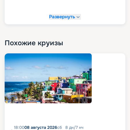
«Круиз.онлайн»!
Развернуть
На сайте «Круиз.онлайн» рекомендуем купить
свой круиз мечты. У нас вы можете в
комфортной обстановке и темпе изучить все
доступные варианты путешествий, посмотреть
маршруты, схемы и планы палуб, описание,
Похожие круизы
расписание, характеристики и фото лайнера, а
также узнать цену круизов и прочитать отзывы
про них. Также на нашем сайте в пару кликов вы
можете оформить путевку в любое путешествие
в 2026 - 2027 гг. Рады напомнить, что благодаря
возможностям раннего бронирования вы
можете сделать ваше путешествие еще и
выгодным.
18:00
08 августа 2026
сб
8
дн
/
7
нч