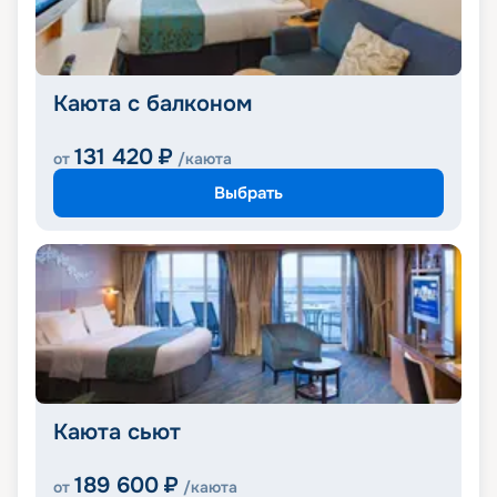
Каюта с балконом
131 420
₽
от
/каюта
Выбрать
Каюта сьют
189 600
₽
от
/каюта