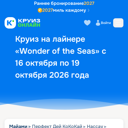
Раннее бронирование
2027
2027
миль каждому
Описание
Выбор кают
Маршрут и экск
Войти
Круиз на лайнере
«Wonder of the Seas» с
16 октября по 19
октября 2026 года
Майами
Перфект Дей КоКоКай
Нассау