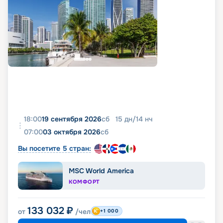
18:00
19 сентября 2026
сб
15
дн
/
14
нч
07:00
03 октября 2026
сб
Вы посетите 5 стран:
MSC World America
КОМФОРТ
133 032
₽
от
/чел
+1 000