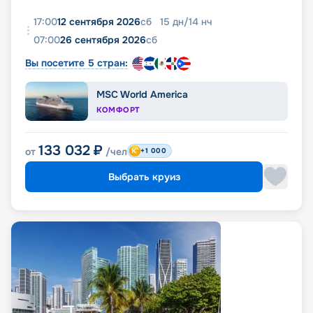
17:00
12 сентября 2026
сб
15
дн
/
14
нч
07:00
26 сентября 2026
сб
Вы посетите 5 стран:
MSC World America
КОМФОРТ
133 032
₽
от
/чел
+1 000
Выбрать круиз