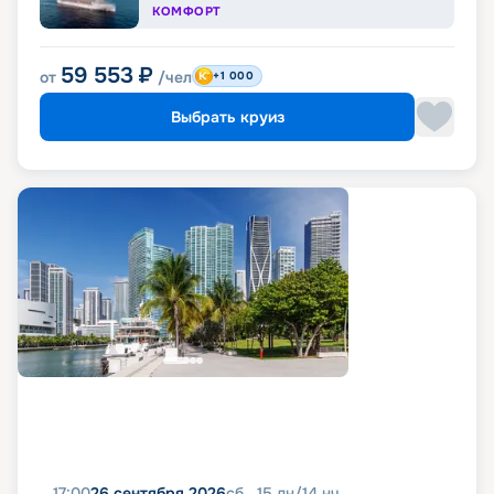
КОМФОРТ
59 553
₽
от
/чел
+1 000
Выбрать круиз
17:00
26 сентября 2026
сб
15
дн
/
14
нч