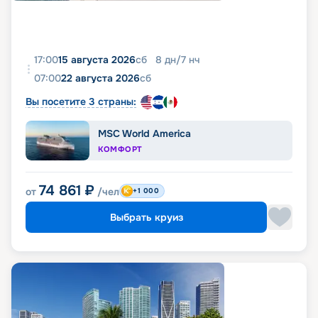
17:00
15 августа 2026
сб
8
дн
/
7
нч
07:00
22 августа 2026
сб
Вы посетите 3 страны:
MSC World America
КОМФОРТ
74 861
₽
от
/чел
+1 000
Выбрать круиз