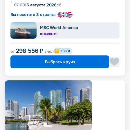
07:00
15 августа 2026
сб
Вы посетите 3 страны:
MSC World America
КОМФОРТ
298 556
₽
от
/чел
+1 000
Выбрать круиз