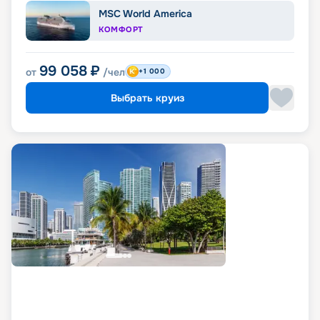
MSC World America
КОМФОРТ
99 058
₽
от
/чел
+1 000
Выбрать круиз