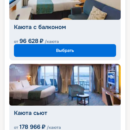
Каюта с балконом
96 628
₽
от
/каюта
Выбрать
Каюта сьют
178 966
₽
от
/каюта