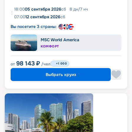
18:00
05 сентября 2026
сб
8
дн
/
7
нч
07:00
12 сентября 2026
сб
Вы посетите 3 страны:
MSC World America
КОМФОРТ
98 143
₽
от
/чел
+1 000
Выбрать круиз