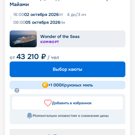
Майами
16:00
02 октября 2026
пт
4
дн
/
3
нч
06:00
05 октября 2026
пн
Wonder of the Seas
КОМФОРТ
43 210
₽
от
/ чел
Выбор каюты
+
1 000
Круизных миль
Добавить в избранное
Моментально оповестим о снижении цены