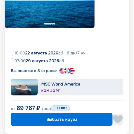
18:00
22 августа 2026
сб
8
дн
/
7
нч
07:00
29 августа 2026
сб
Вы посетите 3 страны:
MSC World America
КОМФОРТ
69 767
₽
от
/чел
+1 000
Выбрать круиз