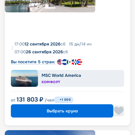
17:00
12 сентября 2026
сб
15
дн
/
14
нч
07:00
26 сентября 2026
сб
Вы посетите 5 стран:
MSC World America
КОМФОРТ
131 803
₽
от
/чел
+1 000
Выбрать круиз