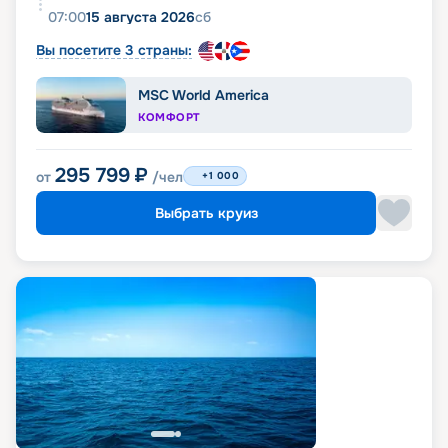
07:00
15 августа 2026
сб
Вы посетите 3 страны:
MSC World America
КОМФОРТ
295 799
₽
от
/чел
+1 000
Выбрать круиз