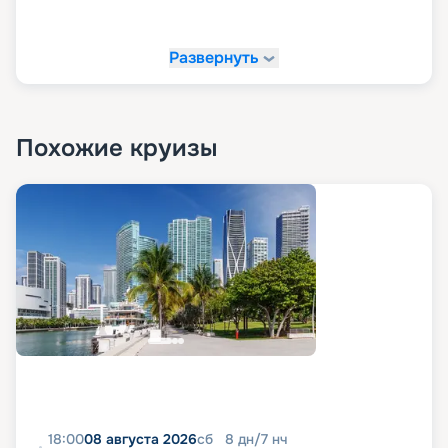
«Круиз.онлайн»!
Развернуть
На сайте «Круиз.онлайн» рекомендуем купить
свой круиз мечты. У нас вы можете в
комфортной обстановке и темпе изучить все
доступные варианты путешествий, посмотреть
маршруты, схемы и планы палуб, описание,
Похожие круизы
расписание, характеристики и фото лайнера, а
также узнать цену круизов и прочитать отзывы
про них. Также на нашем сайте в пару кликов вы
можете оформить путевку в любое путешествие
в 2026 - 2027 гг. Рады напомнить, что благодаря
возможностям раннего бронирования вы
можете сделать ваше путешествие еще и
выгодным.
18:00
08 августа 2026
сб
8
дн
/
7
нч