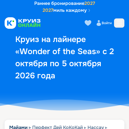
Раннее бронирование
2027
2027
миль каждому
Описание
Выбор кают
Маршрут и экск
Войти
Круиз на лайнере
«Wonder of the Seas» с 2
октября по 5 октября
2026 года
Майами
Перфект Дей КоКоКай
Нассау