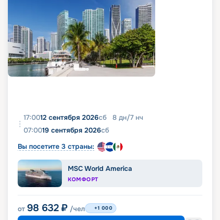
17:00
12 сентября 2026
сб
8
дн
/
7
нч
07:00
19 сентября 2026
сб
Вы посетите 3 страны:
MSC World America
КОМФОРТ
98 632
₽
от
/чел
+1 000