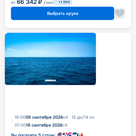
66 342
₽
от
/чел
+1 000
Выбрать круиз
18:00
05 сентября 2026
сб
15
дн
/
14
нч
07:00
19 сентября 2026
сб
Вы посетите 5 стран: