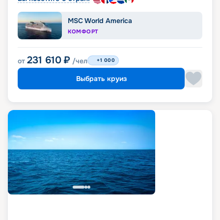
MSC World America
КОМФОРТ
231 610
₽
от
/чел
+1 000
Выбрать круиз