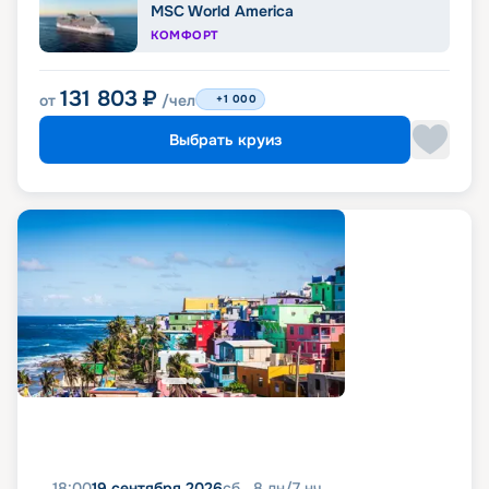
MSC World America
КОМФОРТ
131 803
₽
от
/чел
+1 000
Выбрать круиз
18:00
19 сентября 2026
сб
8
дн
/
7
нч