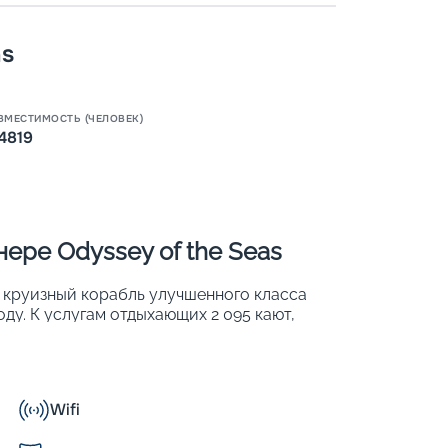
as
Пишит
ВМЕСТИМОСТЬ (ЧЕЛОВЕК)
4819
ере Odyssey of the Seas
й круизный корабль улучшенного класса
оду. К услугам отдыхающих 2 095 кают,
 них может разместиться 4 819 человек.
Wifi