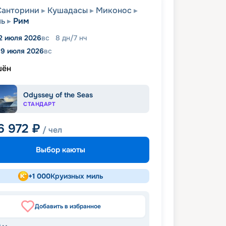
Санторини
Кушадасы
Миконос
ль
Рим
2 июля 2026
вс
8
дн
/
7
нч
19 июля 2026
вс
шён
Odyssey of the Seas
СТАНДАРТ
6 972
₽
/ чел
Выбор каюты
+
1 000
Круизных миль
Добавить в избранное