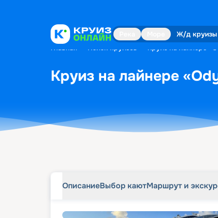
Описание
Выбор кают
Маршрут и экску
Река
Море
Ж/д круизы
Главная
•
Поиск круизов
•
Круиз на лайнере «Od
Круиз на лайнере «Odys
Описание
Выбор кают
Маршрут и экску