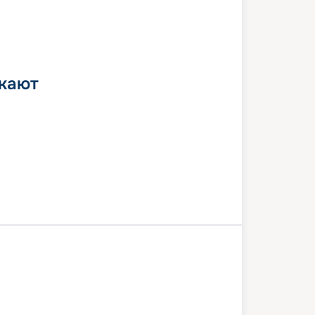
 кают
Санторини
Кушадасы
Миконос
ль
Рим
2 июля 2026
вс
8
дн
/
7
нч