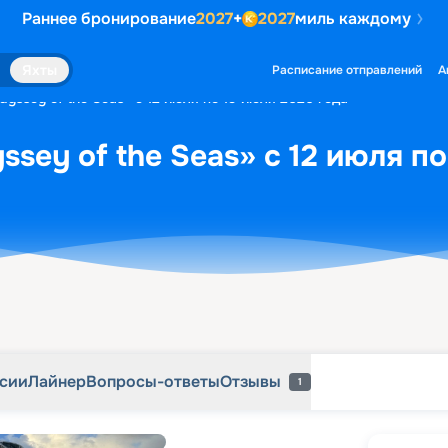
Раннее бронирование
2027
+
2027
миль каждому
рсии
Лайнер
Вопросы-ответы
Отзывы
1
Яхты
Расписание отправлений
А
yssey of the Seas» с 12 июля по 19 июля 2026 года
sey of the Seas» с 12 июля по
рсии
Лайнер
Вопросы-ответы
Отзывы
1