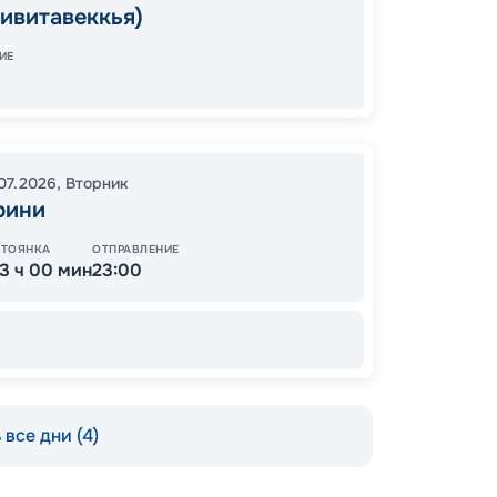
ивитавеккья)
05:00
Завер
ИЕ
23
.07.2026
,
Вторник
от
рини
СТОЯНКА
ОТПРАВЛЕНИЕ
13 ч 00 мин
23:00
все дни (4)