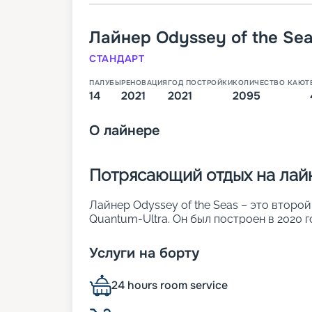
Лайнер
Odyssey of the Se
СТАНДАРТ
ПАЛУБЫ
РЕНОВАЦИЯ
ГОД ПОСТРОЙКИ
КОЛИЧЕСТВО КАЮТ
14
2021
2021
2095
О
лайнере
Потрясающий отдых на лайн
Лайнер Odyssey of the Seas – это второ
Quantum-Ultra. Он был построен в 2020 г
включая семейные, студийные и люксы. В
Другие особенности судна:
Услуги на борту
• ширина – 49 м;
• длина – 348 м;
24 hours room service
• осадка – 8,5 м;
• водоизмещение – более 168 тыс. т.