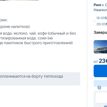
+
34
фотографий
Рим
Неапо
16:00
1
рии;
05:00
кроме напитков);
Завер
 вода, молоко, чай, кофе (обычный и без
атизированная вода, соки (не
де пакетиков быстрого приготовления))
23
от
оплачивается на борту теплохода