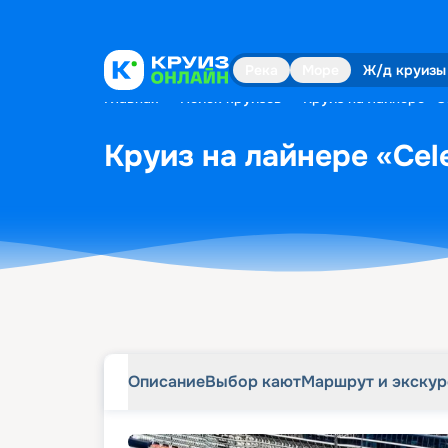
Описание
Выбор кают
Маршрут и экску
Река
Море
Ж/д круизы
Главная
•
Поиск круизов
•
Круиз на лайнере «Ce
Круиз на лайнере «Cele
Описание
Выбор кают
Маршрут и экску