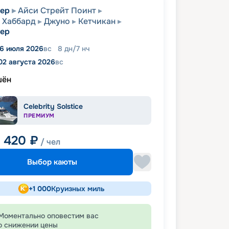
вер
Айси Стрейт Поинт
 Хаббард
Джуно
Кетчикан
вер
6 июля 2026
вс
8
дн
/
7
нч
02 августа 2026
вс
шён
Celebrity Solstice
ПРЕМИУМ
7 420
₽
/ чел
Выбор каюты
+
1 000
Круизных миль
Моментально оповестим вас
о снижении цены