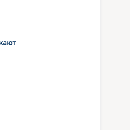
 кают
вер
Айси Стрейт Поинт
 Хаббард
Джуно
Кетчикан