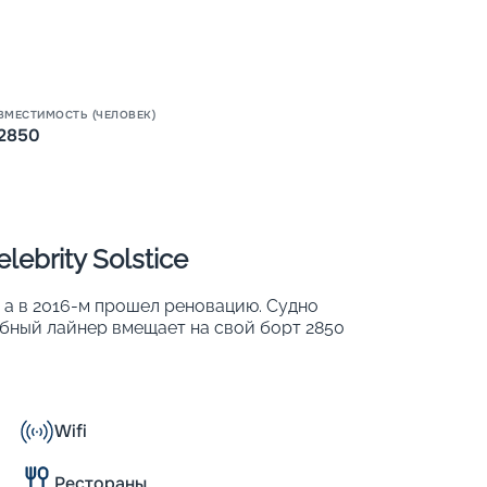
ВМЕСТИМОСТЬ (ЧЕЛОВЕК)
Пишит
2850
ebrity Solstice
, а в 2016-м прошел реновацию. Судно
лубный лайнер вмещает на свой борт 2850
 в 1425 каютах. На борту лайнера гостей
хней палубе судна;
тах;
Wifi
Рестораны