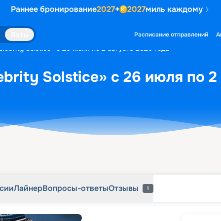
Раннее бронирование
2027
+
2027
миль каждому
рсии
Лайнер
Вопросы-ответы
Отзывы
1
Яхты
Расписание отправлений
А
lebrity Solstice» с 26 июля по 2 августа 2026 года
brity Solstice» с 26 июля по 2
рсии
Лайнер
Вопросы-ответы
Отзывы
1