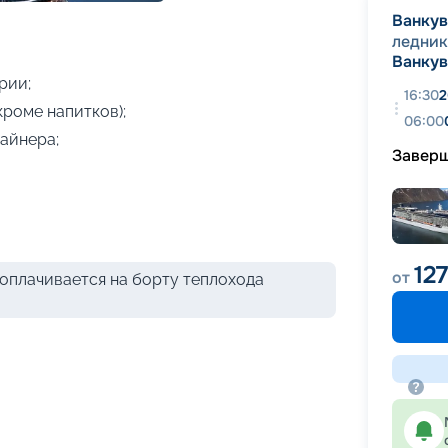
+
16
фотографий
Ванку
ледник
Ванку
рии;
16:30
2
кроме напитков);
06:00
айнера;
Завер
12
от
оплачивается на борту теплохода