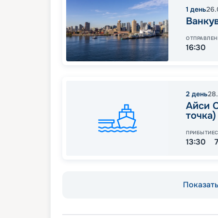
1
день
26.
Ванку
ОТПРАВЛЕН
16:30
2
день
28
Айси С
точка)
ПРИБЫТИЕ
13:30
Показать 