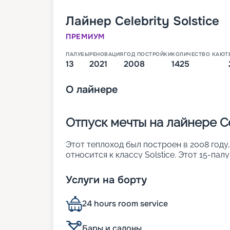
Лайнер
Celebrity Solstice
ПРЕМИУМ
ПАЛУБЫ
РЕНОВАЦИЯ
ГОД ПОСТРОЙКИ
КОЛИЧЕСТВО КАЮТ
13
2021
2008
1425
О
лайнере
Отпуск мечты на лайнере Cel
Этот теплоход был построен в 2008 году
относится к классу Solstice. Этот 15-па
пассажиров, которые могут разместиться
ждет:
Услуги на борту
• первая в мире травяная лужайка на вер
• улучшенные условия размещения в каю
24 hours room service
• большой выбор ресторанов и баров;
• развлекательные мероприятия.
Бары и салоны