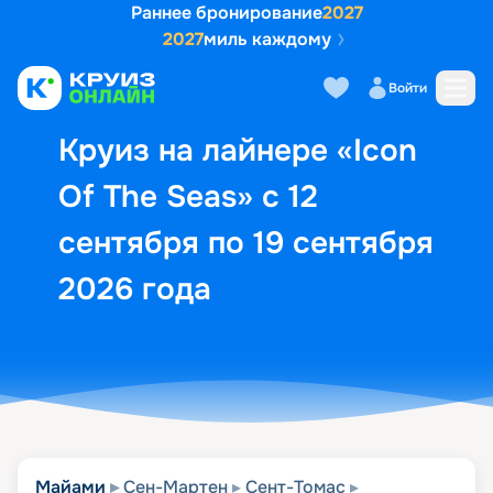
Раннее бронирование
2027
2027
миль каждому
Описание
Выбор кают
Маршрут и экск
Войти
Круиз на лайнере «Icon
Of The Seas» с 12
сентября по 19 сентября
2026 года
Майами
Сен-Мартен
Сент-Томас