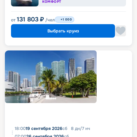
КОМФОРТ
131 803
₽
от
/чел
+1 000
Выбрать круиз
18:00
19 сентября 2026
сб
8
дн
/
7
нч
07:00
26 сентября 2026
сб