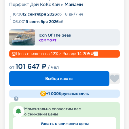
Перфект Дей КоКоКай
Майами
16:30
12 сентября 2026
сб
8
дн
/
7
нч
06:00
19 сентября 2026
сб
Icon Of The Seas
КОМФОРТ
Цена снижена на
12
%
/ Выгода
14 205
₽
101 647
₽
от
/ чел
Выбор каюты
+
1 000
Круизных миль
Моментально оповестим вас
о снижении цены
Узнать о снижении цены