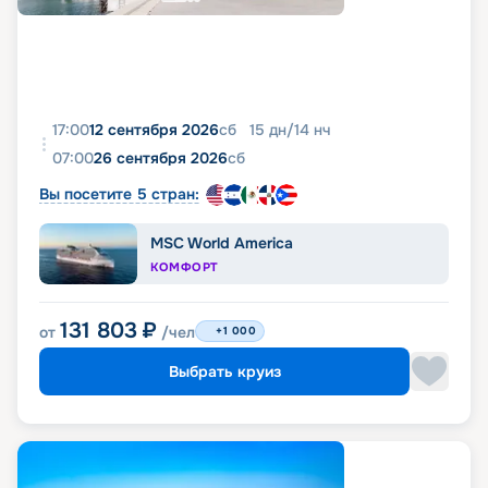
17:00
12 сентября 2026
сб
15
дн
/
14
нч
07:00
26 сентября 2026
сб
Вы посетите 5 стран:
MSC World America
КОМФОРТ
131 803
₽
от
/чел
+1 000
Выбрать круиз