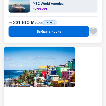
MSC World America
КОМФОРТ
231 610
₽
от
/чел
+1 000
Выбрать круиз