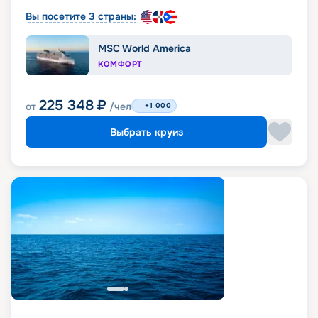
Вы посетите 3 страны:
MSC World America
КОМФОРТ
225 348
₽
от
/чел
+1 000
Выбрать круиз