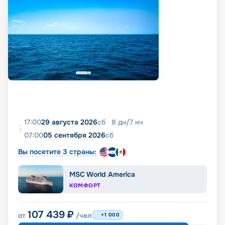
17:00
29 августа 2026
сб
8
дн
/
7
нч
07:00
05 сентября 2026
сб
Вы посетите 3 страны:
MSC World America
КОМФОРТ
107 439
₽
от
/чел
+1 000