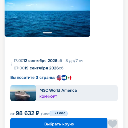
17:00
12 сентября 2026
сб
8
дн
/
7
нч
07:00
19 сентября 2026
сб
Вы посетите 3 страны:
MSC World America
КОМФОРТ
98 632
₽
от
/чел
+1 000
Выбрать круиз