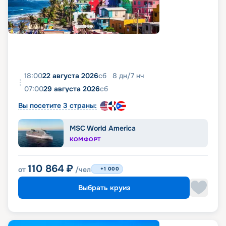
18:00
22 августа 2026
сб
8
дн
/
7
нч
07:00
29 августа 2026
сб
Вы посетите 3 страны:
MSC World America
КОМФОРТ
110 864
₽
от
/чел
+1 000
Выбрать круиз