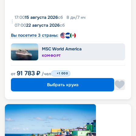
17:00
15 августа 2026
сб
8
дн
/
7
нч
07:00
22 августа 2026
сб
Вы посетите 3 страны:
MSC World America
КОМФОРТ
91 783
₽
от
/чел
+1 000
Выбрать круиз