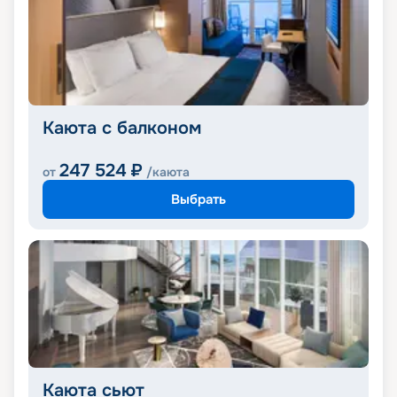
Каюта с балконом
247 524
₽
от
/каюта
Выбрать
Каюта сьют