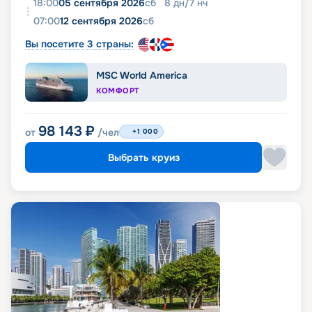
18:00
05 сентября 2026
сб
8
дн
/
7
нч
07:00
12 сентября 2026
сб
Вы посетите 3 страны:
MSC World America
КОМФОРТ
98 143
₽
от
/чел
+1 000
Выбрать круиз