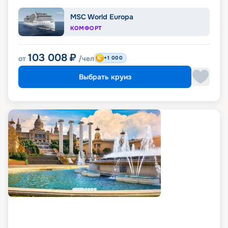
MSC World Europa
КОМФОРТ
103 008
₽
от
/чел
+1 000
Выбрать круиз