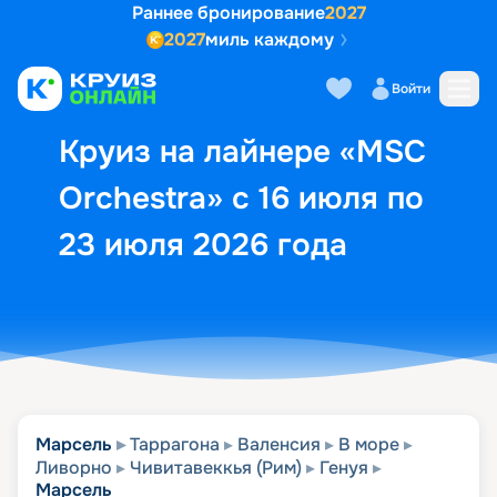
Раннее бронирование
2027
2027
миль каждому
Описание
Выбор кают
Маршрут и экск
Войти
Круиз на лайнере «MSC
Orchestra» с 16 июля по
23 июля 2026 года
Марсель
Таррагона
Валенсия
В море
Ливорно
Чивитавеккья (Рим)
Генуя
Марсель