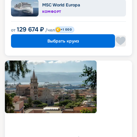
MSC World Europa
КОМФОРТ
129 674
₽
от
/чел
+1 000
Выбрать круиз