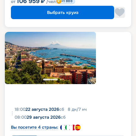
106 959
₽
от
/чел
+1 000
Выбрать круиз
18:00
22 августа 2026
сб
8
дн
/
7
нч
08:00
29 августа 2026
сб
Вы посетите 4 страны: