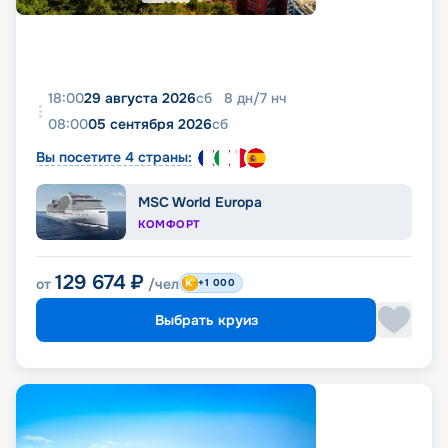
18:00
29 августа 2026
сб
8
дн
/
7
нч
08:00
05 сентября 2026
сб
Вы посетите 4 страны:
MSC World Europa
КОМФОРТ
129 674
₽
от
/чел
+1 000
Выбрать круиз