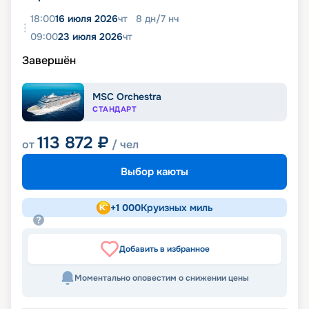
18:00
16 июля 2026
чт
8
дн
/
7
нч
09:00
23 июля 2026
чт
Завершён
MSC Orchestra
СТАНДАРТ
113 872
₽
от
/ чел
Выбор каюты
+
1 000
Круизных миль
Добавить в избранное
Моментально оповестим о снижении цены