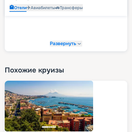
🏨
✈️
🚗
Отели
Авиабилеты
Трансферы
Развернуть
Похожие круизы