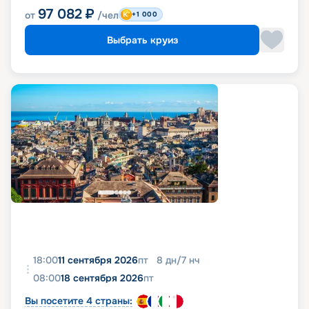
97 082
₽
от
/чел
+1 000
Выбрать круиз
18:00
11 сентября 2026
пт
8
дн
/
7
нч
08:00
18 сентября 2026
пт
Вы посетите 4 страны: