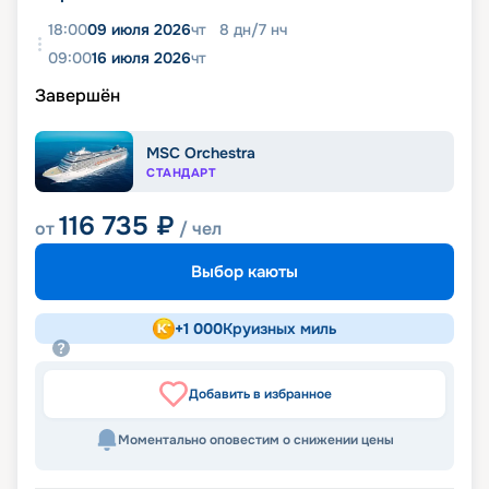
18:00
09 июля 2026
чт
8
дн
/
7
нч
09:00
16 июля 2026
чт
Завершён
MSC Orchestra
СТАНДАРТ
116 735
₽
от
/ чел
Выбор каюты
+
1 000
Круизных миль
Добавить в избранное
Моментально оповестим о снижении цены