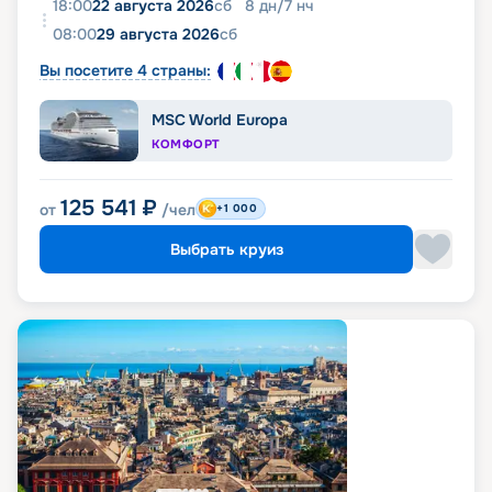
18:00
22 августа 2026
сб
8
дн
/
7
нч
08:00
29 августа 2026
сб
Вы посетите 4 страны:
MSC World Europa
КОМФОРТ
125 541
₽
от
/чел
+1 000
Выбрать круиз