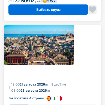
172 509
₽
от
/чел
+1 000
Выбрать круиз
18:00
21 августа 2026
пт
8
дн
/
7
нч
08:00
28 августа 2026
пт
Вы посетите 4 страны: