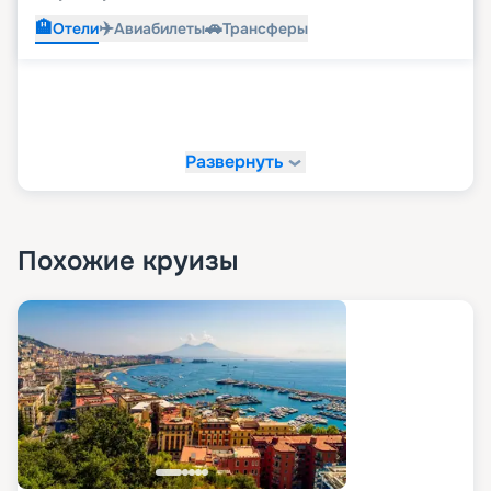
🏨
✈️
🚗
Отели
Авиабилеты
Трансферы
Развернуть
Похожие круизы