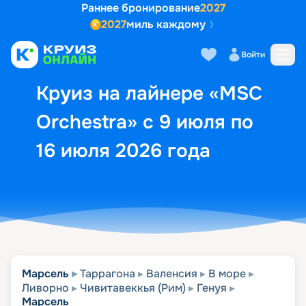
Раннее бронирование
2027
2027
миль каждому
Описание
Выбор кают
Маршрут и экск
Войти
Круиз на лайнере «MSC
Orchestra» с 9 июля по
16 июля 2026 года
Марсель
Таррагона
Валенсия
В море
Ливорно
Чивитавеккья (Рим)
Генуя
Марсель