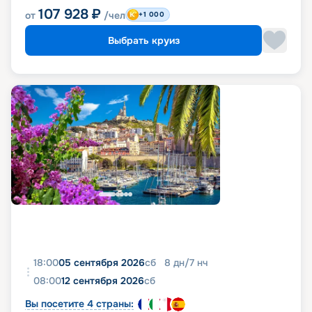
107 928
₽
от
/чел
+1 000
Выбрать круиз
18:00
05 сентября 2026
сб
8
дн
/
7
нч
08:00
12 сентября 2026
сб
Вы посетите 4 страны: