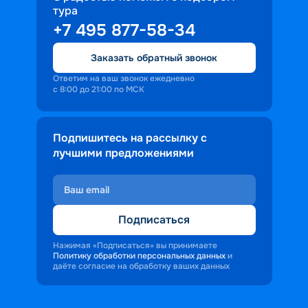
тура
доброжелательность и заинтересованность 
+7 495 877-58-34
персонала корабля в каждом госте.
Ступая на борт теплохода, пассажиры 
Заказать обратный звонок
попадают в совершенно иную атмосферу, 
где властвует тяга к приключениям и 
Ответим на ваш звонок ежедневно
с 8:00 до 21:00 по МСК
открытиям.
Подпишитесь на рассылку с
лучшими предложениями
Подписаться
Нажимая «Подписаться» вы принимаете
Политику обработки персональных данных
и
даёте согласие на обработку ваших данных