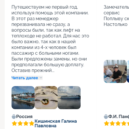
Путешествуем не первый год, 
Замечатель
используя помощь этой компании. 
сервис

В этот раз менеджер 
Поплыву ск
перезванивала не сразу, а 
Настолько 
вопросы были, так как лифт на 
теплоходе не работал. Для нас это 
было важно, так как в нашей 
компании из 4-х человек был 
пассажир с больными ногами. 
Были предложены замены, но они 
предполагали большую доплату. 
Оставив прежний...
Читать далее
+
1
Россия
Ф.И. Пан
Кишинская Галина
Павловна