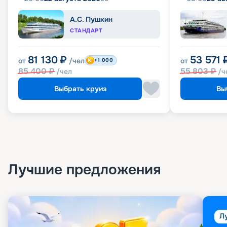
А.С. Пушкин
СТАНДАРТ
81 130
₽
53 571
от
/чел
от
+1 000
85 400
₽
55 803
₽
/чел
/ч
Выбрать круиз
Вы
Лучшие предложения