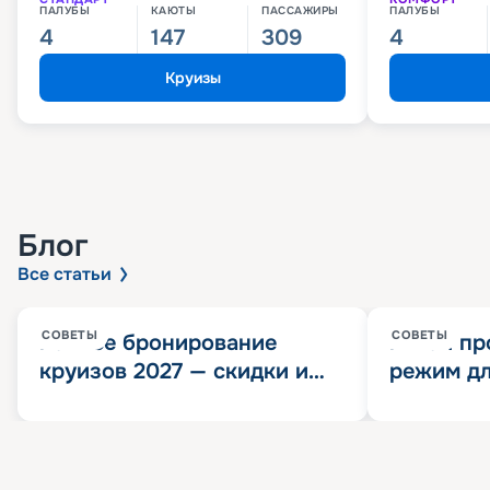
ПАЛУБЫ
КАЮТЫ
ПАССАЖИРЫ
ПАЛУБЫ
4
147
309
4
Круизы
Блог
Все статьи
СОВЕТЫ
СОВЕТЫ
Раннее бронирование
Китай пр
круизов 2027 — скидки и
режим дл
розыгрыш 100 000
конца 202
Круизных миль
значит?