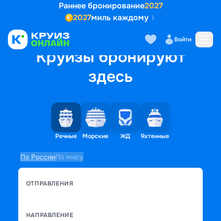
Раннее бронирование
2027
2027
миль каждому
Войти
Круизы бронируют
здесь
Речные
Морские
ЖД
Яхтенные
По России
По миру
ОТПРАВЛЕНИЯ
НАПРАВЛЕНИЕ