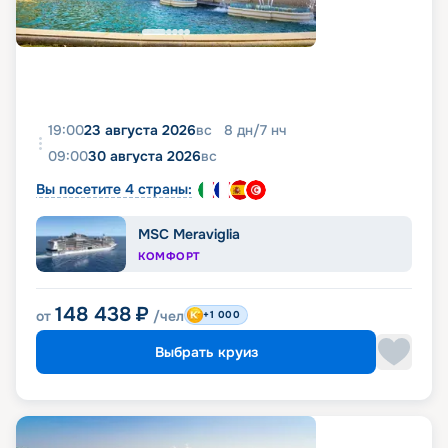
19:00
23 августа 2026
вс
8
дн
/
7
нч
09:00
30 августа 2026
вс
Вы посетите 4 страны:
MSC Meraviglia
КОМФОРТ
148 438
₽
от
/чел
+1 000
Выбрать круиз