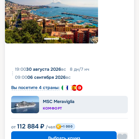
19:00
30 августа 2026
вс
8
дн
/
7
нч
09:00
06 сентября 2026
вс
Вы посетите 4 страны:
MSC Meraviglia
КОМФОРТ
112 884
₽
от
/чел
+1 000
Выбрать круиз