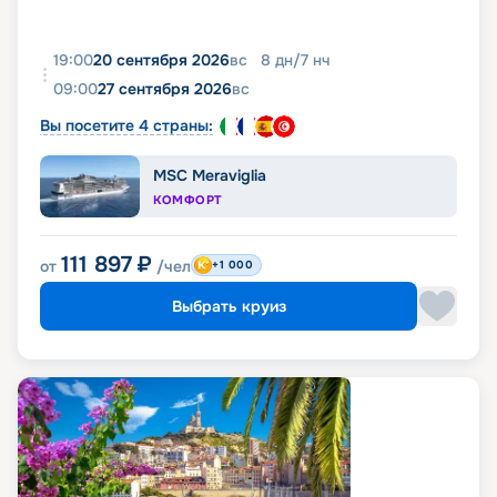
19:00
20 сентября 2026
вс
8
дн
/
7
нч
09:00
27 сентября 2026
вс
Вы посетите 4 страны:
MSC Meraviglia
КОМФОРТ
111 897
₽
от
/чел
+1 000
Выбрать круиз