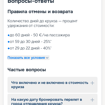
Вопросы-ответы
сауну, термальные комнаты, солярий, лечебные
процедуры и многое другое. Среди
Правила отмены и возврата
многочисленных шоу выделяются выступления
всемирно известного Cirque du Soleil. А также
Количество дней до круиза — процент
туристов ждут интерактивный кинотеатр XD
удержания от стоимости:
Dark Ride, променад под цифровым куполом,
библиотека, аэротруба, казино, дискотеки. Но
●
до 60 дней - 50 €/на пассажира
самые яркие впечатления остаются от
увлекательных экскурсий в интереснейших
●
от 59 до 30 дней - 25%*
городах американского побережья. Для детей
●
от 29 до 22 дней - 40%*
оборудованы разновозрастные клубы и игровые
зоны
Показать все условия
Путешествуйте с
Частые вопросы
«Круиз.онлайн»
Маршруты MSC Meraviglia в 2026 - 2027 годах
Что включено и не включено в стоимость
круиза
пролегают у берегов Америки. На нашем сайте
собрана вся информация, чтобы вы могли
выбрать и купить путевку онлайн, – расписание
На какую дату бронировать перелет в
круизов, схемы палуб, цены на путевки,
город отправления круиза?