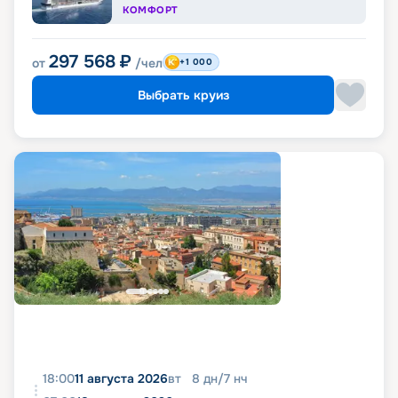
КОМФОРТ
297 568
₽
от
/чел
+1 000
Выбрать круиз
18:00
11 августа 2026
вт
8
дн
/
7
нч