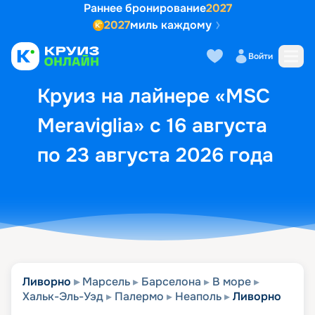
Раннее бронирование
2027
2027
миль каждому
Описание
Выбор кают
Маршрут и экск
Войти
Круиз на лайнере «MSC
Meraviglia» с 16 августа
по 23 августа 2026 года
Ливорно
Марсель
Барселона
В море
Хальк-Эль-Уэд
Палермо
Неаполь
Ливорно