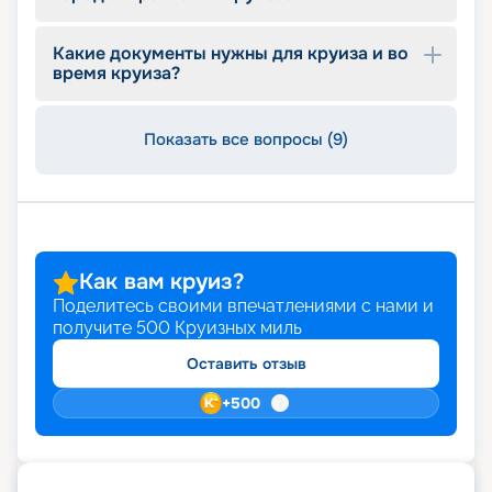
описание кают, фото интерьеров. Опытные
специалисты компании с удовольствием
помогут вам подобрать оптимальный вариант,
Какие документы нужны для круиза и во
оформить документы, будут оказывать
время круиза?
информационную поддержку до конца круиза.
Почувствуйте себя Колумбом и откройте свою
Америку!
Показать все вопросы (9)
Как вам круиз?
Поделитесь своими впечатлениями с нами и
получите
500
Круизных миль
Оставить отзыв
+
500