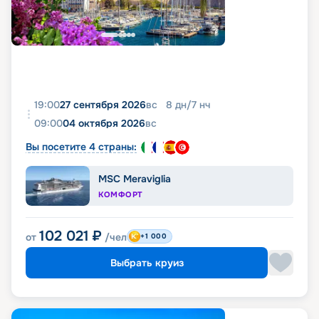
19:00
27 сентября 2026
вс
8
дн
/
7
нч
09:00
04 октября 2026
вс
Вы посетите 4 страны:
MSC Meraviglia
КОМФОРТ
102 021
₽
от
/чел
+1 000
Выбрать круиз