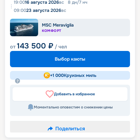
19:00
16 августа 2026
вс
8
дн
/
7
нч
09:00
23 августа 2026
вс
MSC Meraviglia
КОМФОРТ
143 500
₽
от
/ чел
Выбор каюты
+
1 000
Круизных миль
Добавить в избранное
Моментально оповестим о снижении цены
Поделиться