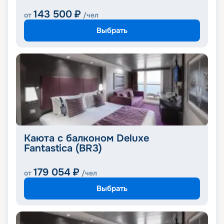
143 500
₽
от
/чел
Выбрать
Каюта с балконом Deluxe
Fantastica (BR3)
179 054
₽
от
/чел
Выбрать