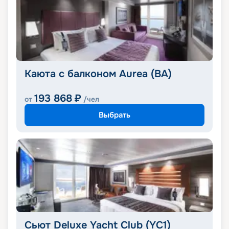
Каюта с балконом Aurea (BA)
193 868
₽
от
/чел
Выбрать
Сьют Deluxe Yacht Club (YC1)