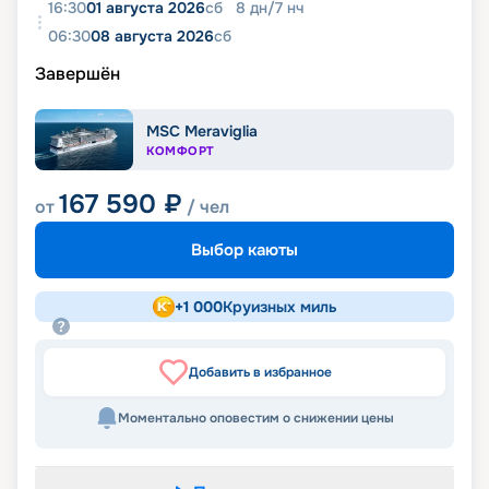
16:30
01 августа 2026
сб
8
дн
/
7
нч
06:30
08 августа 2026
сб
Завершён
MSC Meraviglia
КОМФОРТ
167 590
₽
от
/ чел
Выбор каюты
+
1 000
Круизных миль
Добавить в избранное
Моментально оповестим о снижении цены