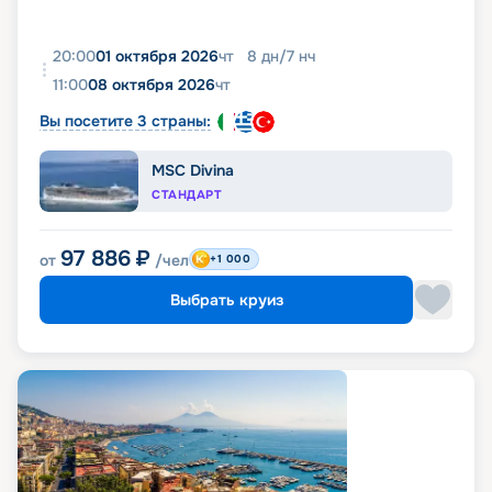
20:00
01 октября 2026
чт
8
дн
/
7
нч
11:00
08 октября 2026
чт
Вы посетите 3 страны:
MSC Divina
СТАНДАРТ
97 886
₽
от
/чел
+1 000
Выбрать круиз