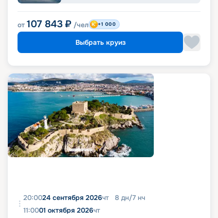
107 843
₽
от
/чел
+1 000
Выбрать круиз
20:00
24 сентября 2026
чт
8
дн
/
7
нч
11:00
01 октября 2026
чт