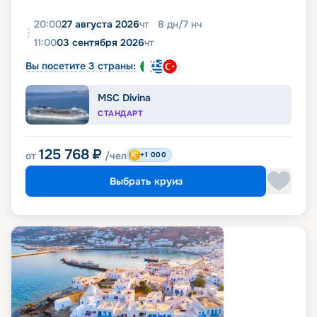
20:00
27 августа 2026
чт
8
дн
/
7
нч
11:00
03 сентября 2026
чт
Вы посетите 3 страны:
MSC Divina
СТАНДАРТ
125 768
₽
от
/чел
+1 000
Выбрать круиз