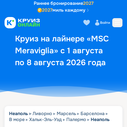
Раннее бронирование
2027
2027
миль каждому
Описание
Выбор кают
Маршрут и экск
Войти
Круиз на лайнере «MSC
Meraviglia» с 1 августа
по 8 августа 2026 года
Неаполь
Ливорно
Марсель
Барселона
В море
Хальк-Эль-Уэд
Палермо
Неаполь