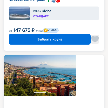
MSC Divina
СТАНДАРТ
147 675
₽
от
/чел
+1 000
Выбрать круиз