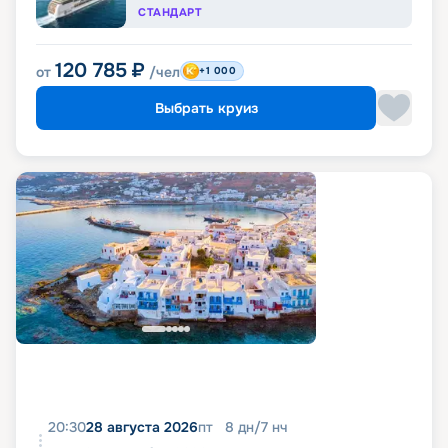
СТАНДАРТ
120 785
₽
от
/чел
+1 000
Выбрать круиз
20:30
28 августа 2026
пт
8
дн
/
7
нч