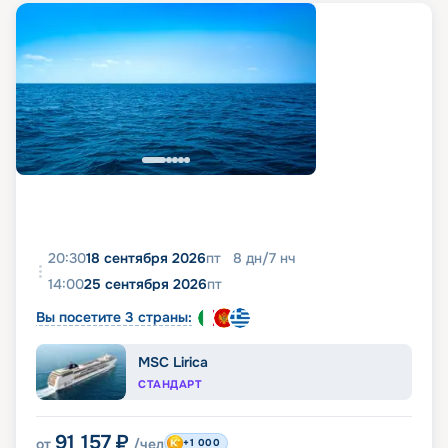
20:30
18 сентября 2026
пт
8
дн
/
7
нч
14:00
25 сентября 2026
пт
Вы посетите 3 страны:
MSC Lirica
СТАНДАРТ
91 157
₽
от
/чел
+1 000