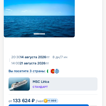
20:30
14 августа 2026
пт
8
дн
/
7
нч
14:00
21 августа 2026
пт
Вы посетите 3 страны:
MSC Lirica
СТАНДАРТ
133 624
₽
от
/чел
+1 000