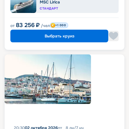
MSC Lirica
СТАНДАРТ
83 256
₽
от
/чел
+1 000
Выбрать круиз
20:30
02 октября 2026
пт
8
дн
/
7
нч