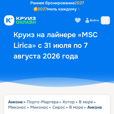
Раннее бронирование
2027
2027
миль каждому
Описание
Выбор кают
Маршрут и экск
Войти
Круиз на лайнере «MSC
Lirica» с 31 июля по 7
августа 2026 года
Анкона
Порто-Маргера
Котор
В море
Миконос
Миконос
Сирос
В море
Анкона