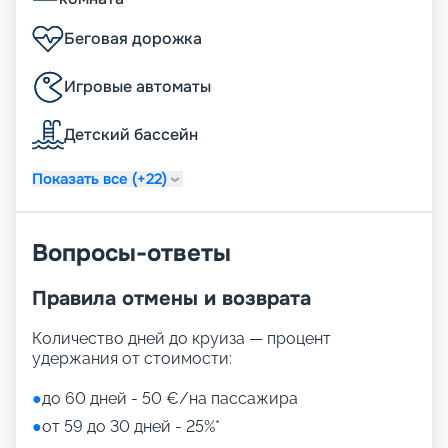
На нашем сайте вы можете купить путевку
Беговая дорожка
онлайн не выходя из дома. Мы собрали для вас
всю необходимую информацию: расписание
Игровые автоматы
маршрутов на 2026 - 2027 г., цену путевки, схему
теплохода, описание кают, фото интерьеров,
Детский бассейн
отзывы туристов. Воспользуйтесь услугой
раннего бронирования, чтобы выбрать лучшие
каюты. Вас ожидают Барселона, Рио-де-
Показать все (+22)
Жанейро, Буэнос-Айрес и другие удивительные
города! Счастливого плавания!
Вопросы-ответы
Правила отмены и возврата
Количество дней до круиза — процент
удержания от стоимости:
●
до 60 дней - 50 €/на пассажира
●
от 59 до 30 дней - 25%*