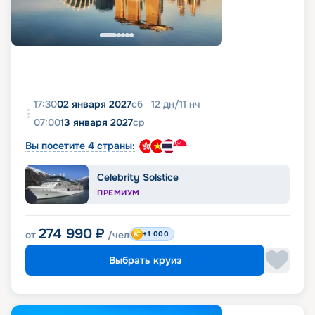
17:30
02 января 2027
сб
12
дн
/
11
нч
07:00
13 января 2027
ср
Вы посетите 4 страны:
Celebrity Solstice
ПРЕМИУМ
274 990
₽
от
/чел
+1 000
Выбрать круиз