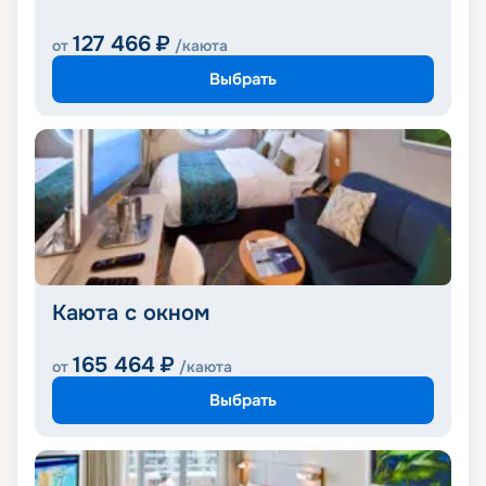
127 466
₽
от
/каюта
Выбрать
Каюта с окном
165 464
₽
от
/каюта
Выбрать