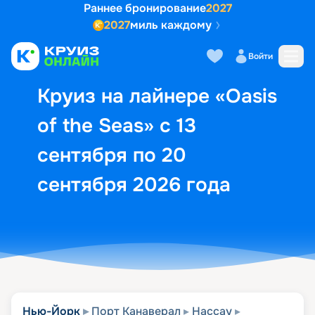
Раннее бронирование
2027
2027
миль каждому
Описание
Выбор кают
Маршрут и экск
Войти
Круиз на лайнере «Oasis
of the Seas» с 13
сентября по 20
сентября 2026 года
Нью-Йорк
Порт Канаверал
Нассау