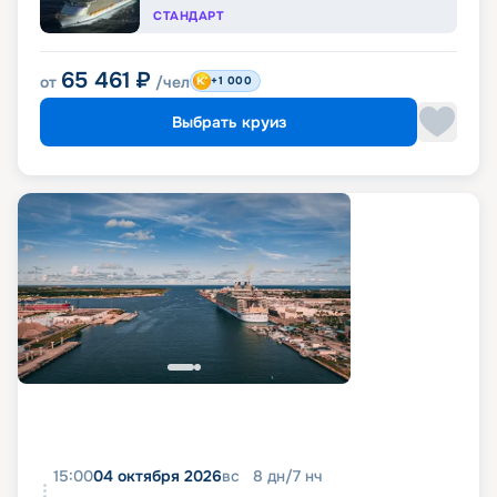
СТАНДАРТ
65 461
₽
от
/чел
+1 000
Выбрать круиз
15:00
04 октября 2026
вс
8
дн
/
7
нч