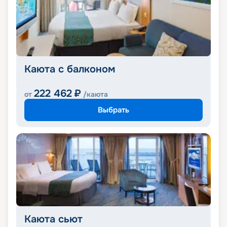
Каюта с балконом
222 462
₽
от
/каюта
Выбрать
Каюта сьют