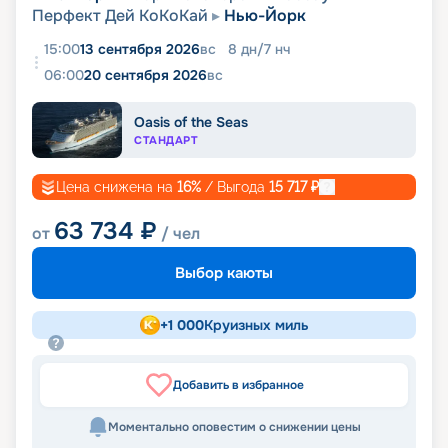
Перфект Дей КоКоКай
Нью-Йорк
15:00
13 сентября 2026
вс
8
дн
/
7
нч
06:00
20 сентября 2026
вс
Oasis of the Seas
СТАНДАРТ
Цена снижена на
16
%
/ Выгода
15 717
₽
63 734
₽
от
/ чел
Выбор каюты
+
1 000
Круизных миль
Добавить в избранное
Моментально оповестим о снижении цены