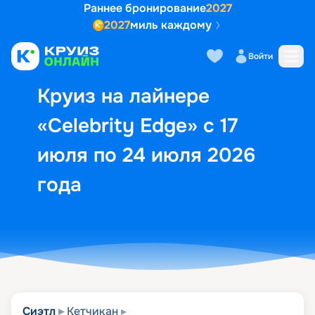
Раннее бронирование
2027
2027
миль каждому
Описание
Выбор кают
Маршрут и экск
Войти
Круиз на лайнере
«Celebrity Edge» с 17
июля по 24 июля 2026
года
Сиэтл
Кетчикан