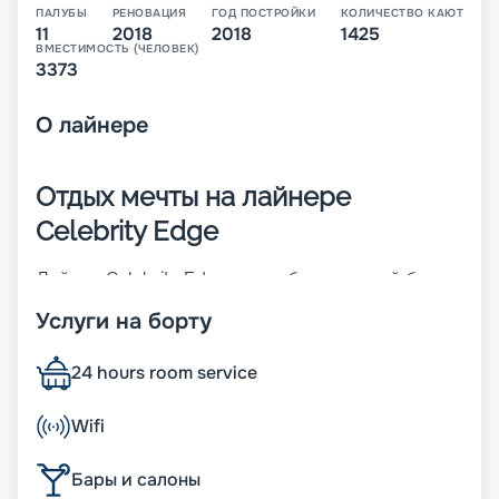
ПАЛУБЫ
РЕНОВАЦИЯ
ГОД ПОСТРОЙКИ
КОЛИЧЕСТВО КАЮТ
11
2018
2018
1425
ВМЕСТИМОСТЬ (ЧЕЛОВЕК)
3373
О
лайнере
Отдых мечты на лайнере
Celebrity Edge
Лайнер Celebrity Edge – корабль, который был
построен в 2018 году в Сен-Назере. В свой
Услуги на борту
первый круиз он отправился в том же году, а
уже в 2023-м прошел через реновацию. Корабль
имеет 14 палуб и 1425 кают, в которых с
24 hours room service
легкостью разместится 3373 пассажира. Одной
из отличительных черт является специальная
Wifi
игровая площадка на 90 мест, которая может
спускаться с верхней палубы до самого низа.
Бары и салоны