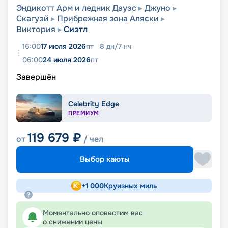
Эндикотт Арм и ледник Дауэс
Джуно
Скагуэй
Прибрежная зона Аляски
Виктория
Сиэтл
16:00
17 июля 2026
пт
8
дн
/
7
нч
06:00
24 июля 2026
пт
Завершён
Celebrity Edge
ПРЕМИУМ
119 679
₽
от
/ чел
Выбор каюты
+
1 000
Круизных миль
Моментально оповестим вас
о снижении цены