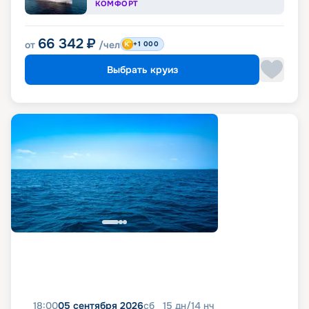
КОМФОРТ
66 342
₽
от
/чел
+1 000
Выбрать круиз
18:00
05 сентября 2026
сб
15
дн
/
14
нч