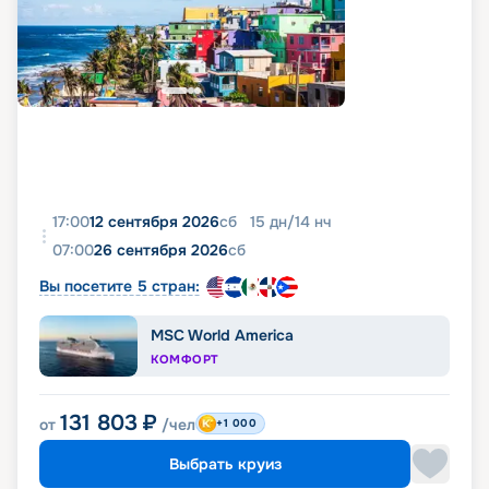
17:00
12 сентября 2026
сб
15
дн
/
14
нч
07:00
26 сентября 2026
сб
Вы посетите 5 стран:
MSC World America
КОМФОРТ
131 803
₽
от
/чел
+1 000
Выбрать круиз