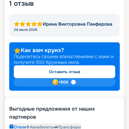
1
отзыв
Ирина Викторовна Панферова
24 июля 2026
Как вам круиз?
Поделитесь своими впечатлениями с нами и
получите
500
Круизных миль
Оставить отзыв
+
500
Выгодные предложения от наших
партнеров
🏨
✈️
🚗
Отели
Авиабилеты
Трансферы