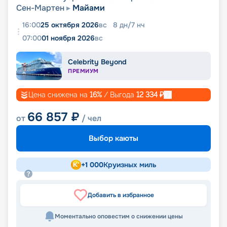
Сен-Мартен
Майами
16:00
25 октября 2026
вс
8
дн
/
7
нч
07:00
01 ноября 2026
вс
Celebrity Beyond
ПРЕМИУМ
Цена снижена на
16
%
/ Выгода
12 334
₽
66 857
₽
от
/ чел
Выбор каюты
+
1 000
Круизных миль
Добавить в избранное
Моментально оповестим о снижении цены