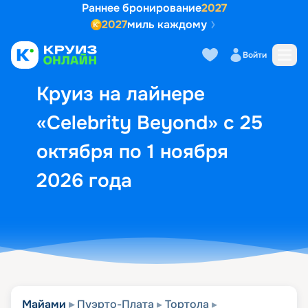
Раннее бронирование
2027
2027
миль каждому
Описание
Выбор кают
Маршрут и экск
Войти
Круиз на лайнере
«Celebrity Beyond» с 25
октября по 1 ноября
2026 года
Майами
Пуэрто-Плата
Тортола