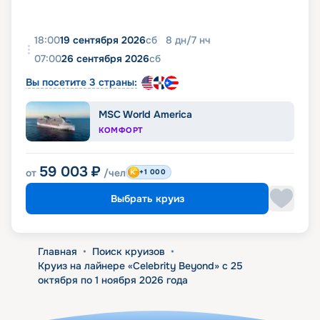
18:00
19 сентября 2026
сб
8
дн
/
7
нч
07:00
26 сентября 2026
сб
Вы посетите 3 страны:
MSC World America
КОМФОРТ
59 003
₽
от
/чел
+1 000
Выбрать круиз
Главная
•
Поиск круизов
•
Круиз на лайнере «Celebrity Beyond» с 25
октября по 1 ноября 2026 года