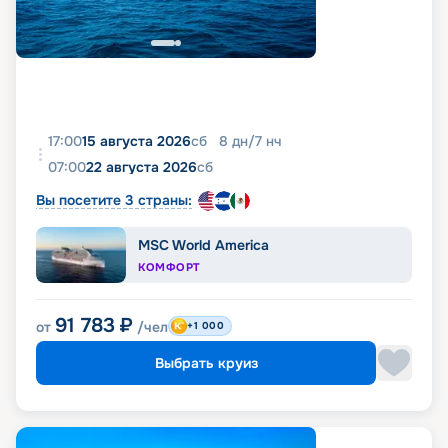
17:00
15 августа 2026
сб
8
дн
/
7
нч
07:00
22 августа 2026
сб
Вы посетите 3 страны:
MSC World America
КОМФОРТ
91 783
₽
от
/чел
+1 000
Выбрать круиз