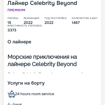
Лайнер
Celebrity Beyond
ПРЕМИУМ
ПАЛУБЫ
РЕНОВАЦИЯ
ГОД ПОСТРОЙКИ
КОЛИЧЕСТВО КАЮТ
15
2022
2022
1467
ВМЕСТИМОСТЬ (ЧЕЛОВЕК)
3373
О
лайнере
Морские приключения на
лайнере Celebrity Beyond
Лайнер Celebrity Beyond – судно постройки 2022
года. Корабль класса Edge Class имеет длину 327
Услуги на борту
метров и ширину 39 метров. На судне
располагается 15 палуб, каждая из которых
оснащена всеми необходимыми удобствами и
24 hours room service
различными заведениями, которые скрасят
досуг. На теплоходе могут разместиться 3260