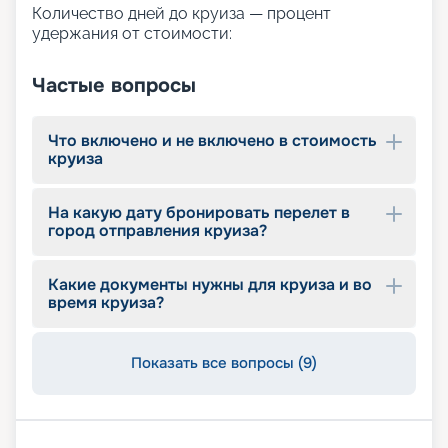
Количество дней до круиза — процент
2027 годы и даже помогут подобрать каюту.
удержания от стоимости:
Частые вопросы
Что включено и не включено в стоимость
круиза
На какую дату бронировать перелет в
город отправления круиза?
Какие документы нужны для круиза и во
время круиза?
Показать все вопросы (9)