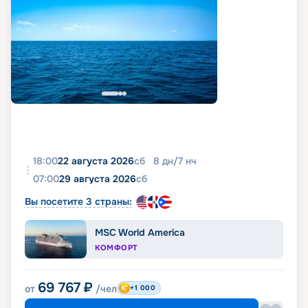
18:00
22 августа 2026
сб
8
дн
/
7
нч
07:00
29 августа 2026
сб
Вы посетите 3 страны:
MSC World America
КОМФОРТ
69 767
₽
от
/чел
+1 000