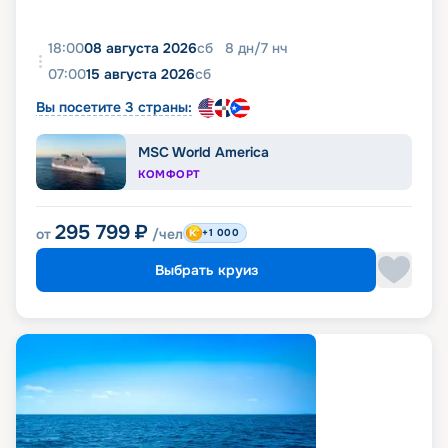
18:00
08 августа 2026
сб
8
дн
/
7
нч
07:00
15 августа 2026
сб
Вы посетите 3 страны:
MSC World America
КОМФОРТ
295 799
₽
от
/чел
+1 000
Выбрать круиз