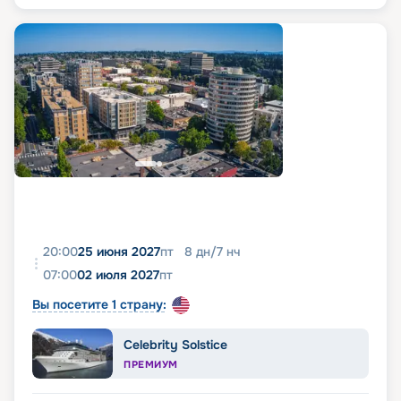
20:00
25 июня 2027
пт
8
дн
/
7
нч
07:00
02 июля 2027
пт
Вы посетите 1 страну:
Celebrity Solstice
ПРЕМИУМ