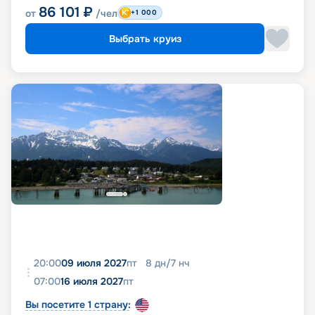
86 101
₽
от
/чел
+1 000
Выбрать круиз
20:00
09 июля 2027
пт
8
дн
/
7
нч
07:00
16 июля 2027
пт
Вы посетите 1 страну: