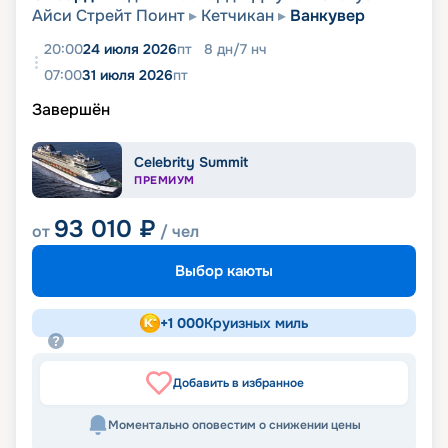
Айси Стрейт Поинт
Кетчикан
Ванкувер
20:00
24 июля 2026
пт
8
дн
/
7
нч
07:00
31 июля 2026
пт
Завершён
Celebrity Summit
ПРЕМИУМ
93 010
₽
от
/ чел
Выбор каюты
+
1 000
Круизных миль
Добавить в избранное
Моментально оповестим о снижении цены