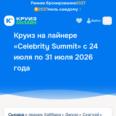
Раннее бронирование
2027
2027
миль каждому
Описание
Выбор кают
Маршрут и экск
Войти
Круиз на лайнере
«Celebrity Summit» с 24
июля по 31 июля 2026
года
Сьюард
ледник Хаббард
Джуно
Скагуэй