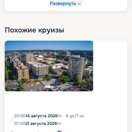
для мужчин. Последние могут быть арендованы
Развернуть
на борту за дополнительную плату.
Купить путевку через сервис
Похожие круизы
«Круиз.онлайн»
Чтобы приобрести путевку в круиз вашей мечты
в 2026 - 2027 г. на сайте «Круиз.онлайн»,
достаточно выбрать желаемый вариант лайнера
и направление, а также изучить схему и план
палуб, расписание, описание, характеристики и
маршрут корабля. Затем можно выбрать
подходящий вариант, почитать отзывы клиентов,
посмотреть фото, узнать цену и оформить
путевку в режиме онлайн. С учетом раннего
бронирования у вас получится не только
побывать в отпуске своей мечты, но и сделать
свое приключение максимально выгодным.
20:00
14 августа 2026
пт
8
дн
/
7
нч
07:00
21 августа 2026
пт