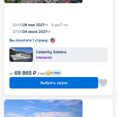
20:00
28 мая 2027
пт
8
дн
/
7
нч
07:00
04 июня 2027
пт
Вы посетите 1 страну:
Celebrity Solstice
ПРЕМИУМ
69 865
₽
от
/чел
+1 000
Выбрать круиз