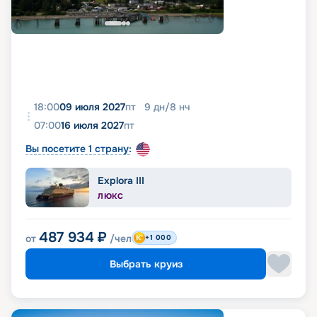
18:00
09 июля 2027
пт
9
дн
/
8
нч
07:00
16 июля 2027
пт
Вы посетите 1 страну:
Explora III
ЛЮКС
487 934
₽
от
/чел
+1 000
Выбрать круиз