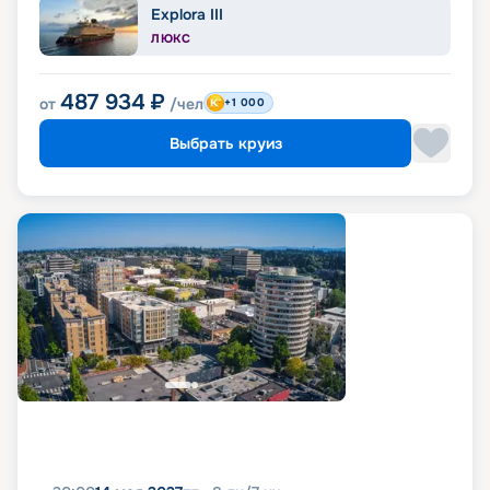
Explora III
ЛЮКС
487 934
₽
от
/чел
+1 000
Выбрать круиз