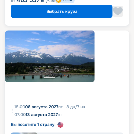
463 537
₽
от
/чел
+1 000
Выбрать круиз
18:00
06 августа 2027
пт
8
дн
/
7
нч
07:00
13 августа 2027
пт
Вы посетите 1 страну: