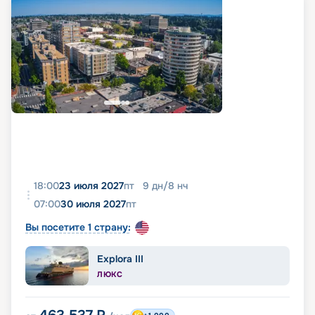
18:00
23 июля 2027
пт
9
дн
/
8
нч
07:00
30 июля 2027
пт
Вы посетите 1 страну:
Explora III
ЛЮКС