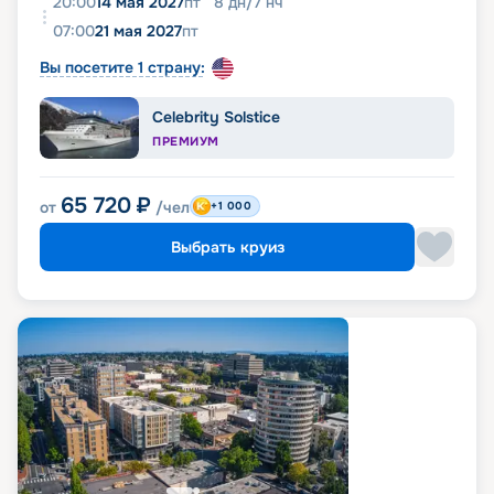
20:00
14 мая 2027
пт
8
дн
/
7
нч
07:00
21 мая 2027
пт
Вы посетите 1 страну:
Celebrity Solstice
ПРЕМИУМ
65 720
₽
от
/чел
+1 000
Выбрать круиз