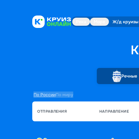
Река
Море
Ж/д круизы
К
Речные
По России
По миру
ОТПРАВЛЕНИЯ
НАПРАВЛЕНИЕ