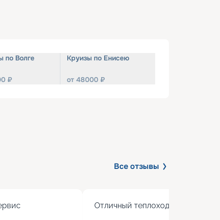
ы по Волге
Круизы по Енисею
00
₽
от
48000
₽
Все отзывы
рвис

Отличный теплоход с хорошим 