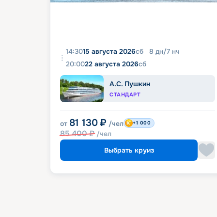
14:30
15 августа 2026
сб
8
дн
/
7
нч
20:00
22 августа 2026
сб
А.С. Пушкин
СТАНДАРТ
81 130
₽
от
/чел
+1 000
85 400
₽
/чел
Выбрать круиз