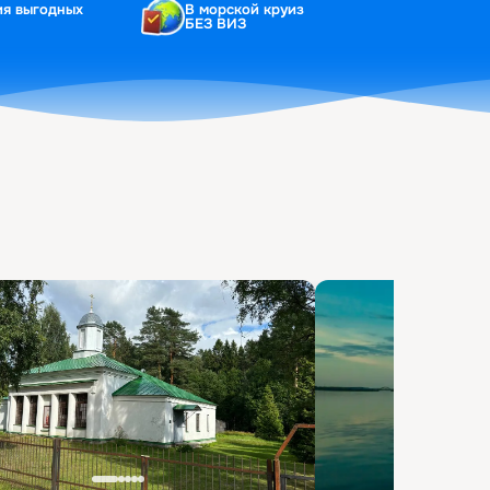
ия выгодных
В морской круиз
БЕЗ ВИЗ