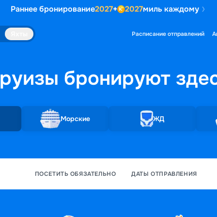
Раннее бронирование
2027
+
2027
миль каждому
Яхты
Расписание отправлений
А
руизы бронируют
зде
Морские
ЖД
ПОСЕТИТЬ ОБЯЗАТЕЛЬНО
ДАТЫ ОТПРАВЛЕНИЯ