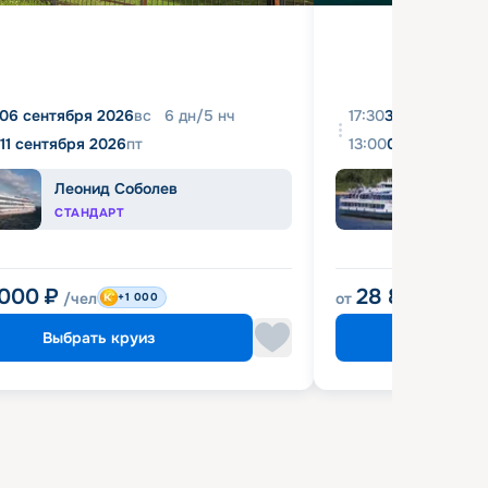
06 сентября 2026
вс
6
дн
/
5
нч
17:30
31 августа 20
11 сентября 2026
пт
13:00
04 сентября 
Леонид Соболев
Башк
СТАНДАРТ
ЭКОН
 000
₽
28 800
₽
/чел
от
/чел
+1 000
Выбрать круиз
Выбрат