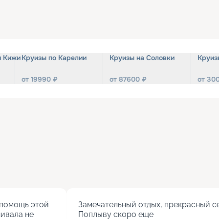
и Кижи
Круизы по Карелии
Круизы на Соловки
Круиз
от
19990
₽
от
87600
₽
от
30
помощь этой 
Замечательный отдых, прекрасный се
ивала не 
Поплыву скоро еще
