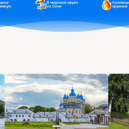
ласса
В морской круиз
Коллекц
ремиум
из Сочи
круизов