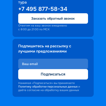
тура
доброжелательность и заинтересованность 
+7 495 877-58-34
персонала корабля в каждом госте.
Ступая на борт теплохода, пассажиры 
Заказать обратный звонок
попадают в совершенно иную атмосферу, 
где властвует тяга к приключениям и 
Ответим на ваш звонок ежедневно
с 8:00 до 21:00 по МСК
открытиям.
Подпишитесь на рассылку с
лучшими предложениями
Подписаться
Нажимая «Подписаться» вы принимаете
Политику обработки персональных данных
и
даёте согласие на обработку ваших данных