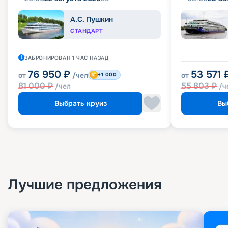
А.С. Пушкин
СТАНДАРТ
ЗАБРОНИРОВАН
1 ЧАС
НАЗАД
76 950
₽
53 571
от
/чел
от
+1 000
81 000
₽
55 803
₽
/чел
/ч
Выбрать круиз
Вы
Лучшие предложения