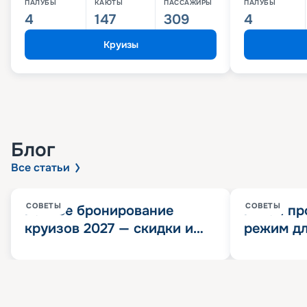
ПАЛУБЫ
КАЮТЫ
ПАССАЖИРЫ
ПАЛУБЫ
4
147
309
4
Круизы
Блог
Все статьи
СОВЕТЫ
СОВЕТЫ
Раннее бронирование
Китай пр
круизов 2027 — скидки и
режим дл
розыгрыш 100 000
конца 202
Круизных миль
значит?