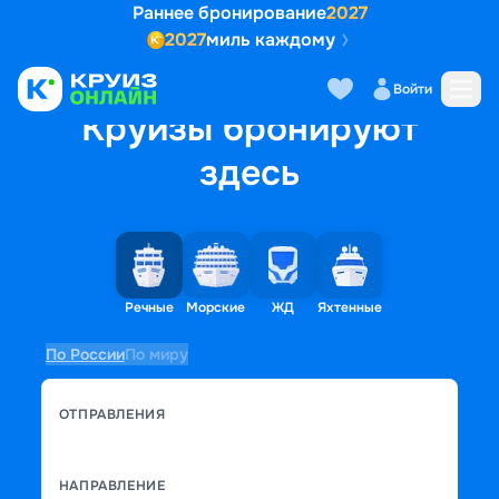
Раннее бронирование
2027
2027
миль каждому
Войти
Круизы бронируют
здесь
Речные
Морские
ЖД
Яхтенные
По России
По миру
ОТПРАВЛЕНИЯ
НАПРАВЛЕНИЕ