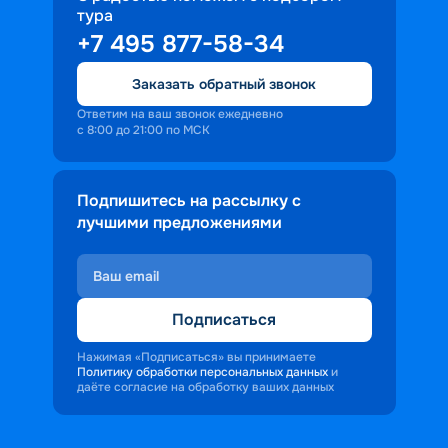
тура
доброжелательность и заинтересованность 
+7 495 877-58-34
персонала корабля в каждом госте.
Ступая на борт теплохода, пассажиры 
Заказать обратный звонок
попадают в совершенно иную атмосферу, 
где властвует тяга к приключениям и 
Ответим на ваш звонок ежедневно
с 8:00 до 21:00 по МСК
открытиям.
Подпишитесь на рассылку с
лучшими предложениями
Подписаться
Нажимая «Подписаться» вы принимаете
Политику обработки персональных данных
и
даёте согласие на обработку ваших данных