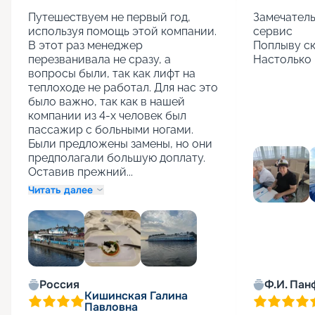
Путешествуем не первый год, 
Замечатель
используя помощь этой компании. 
сервис

В этот раз менеджер 
Поплыву ск
перезванивала не сразу, а 
Настолько 
вопросы были, так как лифт на 
теплоходе не работал. Для нас это 
было важно, так как в нашей 
компании из 4-х человек был 
пассажир с больными ногами. 
Были предложены замены, но они 
предполагали большую доплату. 
Оставив прежний...
Читать далее
+
1
Россия
Ф.И. Пан
Кишинская Галина
Павловна