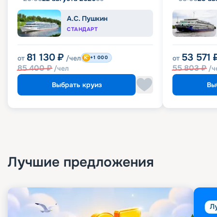
А.С. Пушкин
СТАНДАРТ
81 130
₽
53 571
от
/чел
от
+1 000
85 400
₽
55 803
₽
/чел
/ч
Выбрать круиз
Вы
Лучшие предложения