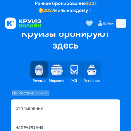
Раннее бронирование
2027
2027
миль каждому
Войти
Круизы бронируют
здесь
Речные
Морские
ЖД
Яхтенные
По России
По миру
ОТПРАВЛЕНИЯ
НАПРАВЛЕНИЕ