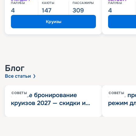
ПАЛУБЫ
КАЮТЫ
ПАССАЖИРЫ
ПАЛУБЫ
4
147
309
4
Круизы
Блог
Все статьи
СОВЕТЫ
СОВЕТЫ
Раннее бронирование
Китай пр
круизов 2027 — скидки и
режим дл
розыгрыш 100 000
конца 202
Круизных миль
значит?