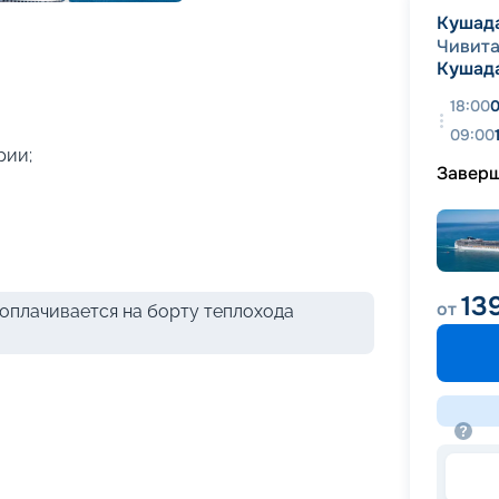
+
39
фотографий
Кушад
Чивита
Кушад
18:00
0
09:00
рии;
Завер
13
от
оплачивается на борту теплохода