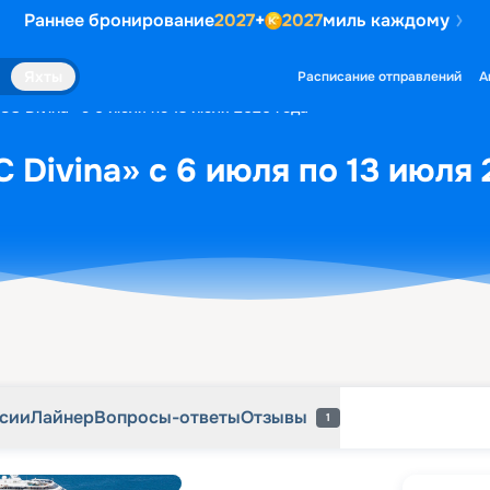
Раннее бронирование
2027
+
2027
миль каждому
рсии
Лайнер
Вопросы-ответы
Отзывы
1
Яхты
Расписание отправлений
А
C Divina» с 6 июля по 13 июля 2026 года
 Divina» с 6 июля по 13 июля 
рсии
Лайнер
Вопросы-ответы
Отзывы
1