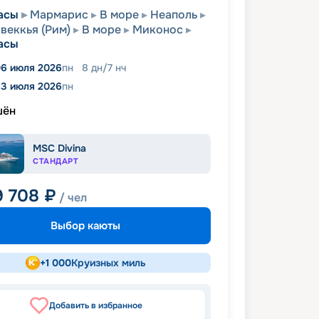
асы
Мармарис
В море
Неаполь
веккья (Рим)
В море
Миконос
асы
6 июля 2026
пн
8
дн
/
7
нч
13 июля 2026
пн
шён
MSC Divina
СТАНДАРТ
9 708
₽
/ чел
Выбор каюты
+
1 000
Круизных миль
Добавить в избранное