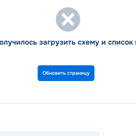
олучилось загрузить схему и список
Обновить страницу
Кушад
Чивита
Кушад