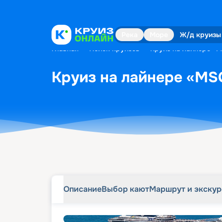
Описание
Выбор кают
Маршрут и экску
Река
Море
Ж/д круизы
Главная
•
Поиск круизов
•
Круиз на лайнере «MS
Круиз на лайнере «MSC
Описание
Выбор кают
Маршрут и экску