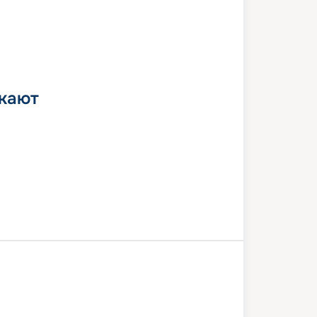
 кают
асы
Мармарис
В море
Неаполь
веккья (Рим)
В море
Миконос
асы