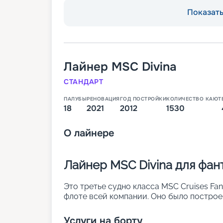
Показать 
Лайнер
MSC Divina
СТАНДАРТ
ПАЛУБЫ
РЕНОВАЦИЯ
ГОД ПОСТРОЙКИ
КОЛИЧЕСТВО КАЮТ
18
2021
2012
1530
О
лайнере
Лайнер MSC Divina для фан
Это третье судно класса MSC Cruises Fan
флоте всей компании. Оно было построен 
модернизация. В 1 530 каютах разных кат
человек. Основные параметры судна:
Услуги на борту