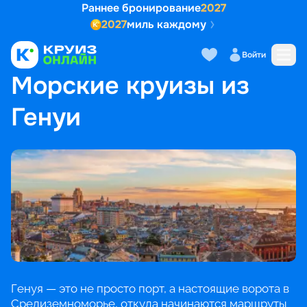
Раннее бронирование
2027
2027
миль каждому
Войти
ГЛАВНАЯ
•
ПОПУЛЯРНЫЕ НАПРАВЛЕНИЯ
•
МОРСКИЕ КРУИЗЫ ИЗ ГЕНУИ
Морские круизы из
Генуи
Генуя — это не просто порт, а настоящие ворота в
Средиземноморье, откуда начинаются маршруты