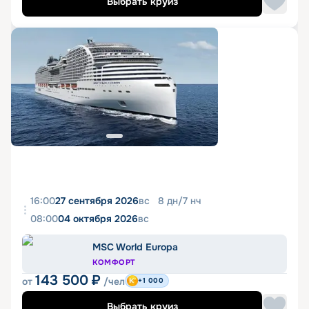
Выбрать круиз
16:00
27 сентября 2026
вс
8
дн
/
7
нч
08:00
04 октября 2026
вс
MSC World Europa
КОМФОРТ
143 500
₽
от
/чел
+1 000
Выбрать круиз