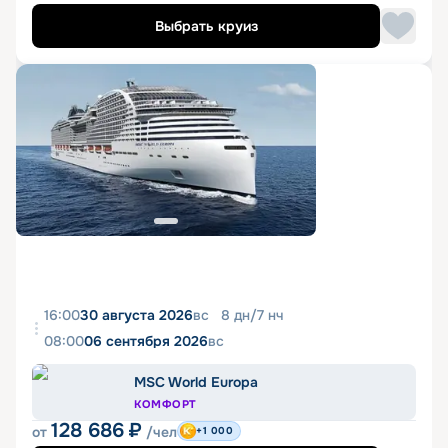
Выбрать круиз
16:00
30 августа 2026
вс
8
дн
/
7
нч
08:00
06 сентября 2026
вс
MSC World Europa
КОМФОРТ
128 686
₽
от
/чел
+1 000