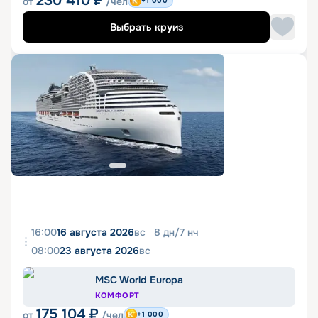
230 410
₽
от
/чел
+1 000
Выбрать круиз
16:00
16 августа 2026
вс
8
дн
/
7
нч
08:00
23 августа 2026
вс
MSC World Europa
КОМФОРТ
175 104
₽
от
/чел
+1 000