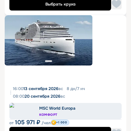
Выбрать круиз
16:00
13 сентября 2026
вс
8
дн
/
7
нч
08:00
20 сентября 2026
вс
MSC World Europa
КОМФОРТ
105 971
₽
от
/чел
+1 000