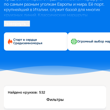
по самым разным уголкам Европы и мира. Её порт,
крупнейший в Италии, служит базой для многих
круизных линий. Классические маршруты
охватывают жемчужины Западного
Развернуть
Средиземноморья, предлагая за одну поездку
увидеть Марсель, Барселону, Валенсию, Пальма-
де-Мальорку, Рим и Неаполь.
Старт в сердце
Огромный выбор ма
Средиземноморья
Удобство такого путешествия в том, что Генуя —
идеальная точка старта для российских туристов,
позволяющая избежать длительных перелётов.
Современные лайнеры предлагают полный спектр
услуг для комфортного отдыха: рестораны,
бассейны и развлечения на борту. Лучшее время
для круиза — с мая по октябрь, когда на
побережье устанавливается тёплая и сухая
погода.
Найдено круизов:
532
Фильтры