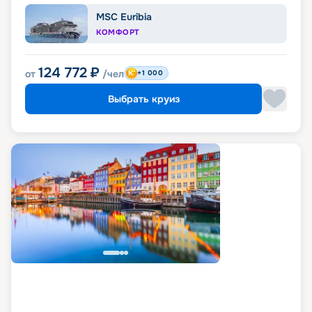
MSC Euribia
КОМФОРТ
124 772
₽
от
/чел
+1 000
Выбрать круиз