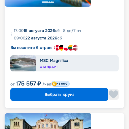
17:00
15 августа 2026
сб
8
дн
/
7
нч
09:00
22 августа 2026
сб
Вы посетите 6 стран:
MSC Magnifica
СТАНДАРТ
175 557
₽
от
/чел
+1 000
Выбрать круиз