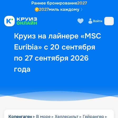
Раннее бронирование
2027
2027
миль каждому
Описание
Выбор кают
Маршрут и экск
Войти
Круиз на лайнере «MSC
Euribia» с 20 сентября
по 27 сентября 2026
года
Копенгаген
В море
Хеллесильт
Гейрангер