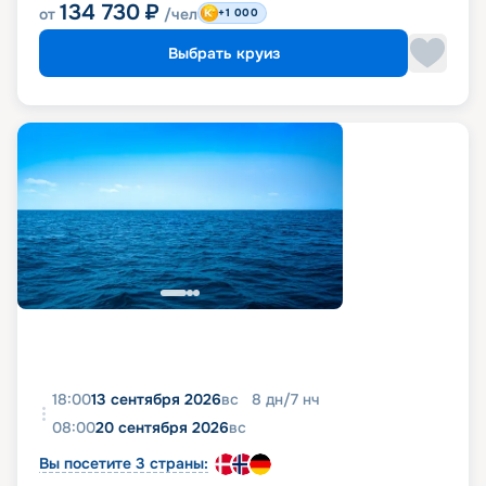
134 730
₽
от
/чел
+1 000
Выбрать круиз
18:00
13 сентября 2026
вс
8
дн
/
7
нч
08:00
20 сентября 2026
вс
Вы посетите 3 страны: