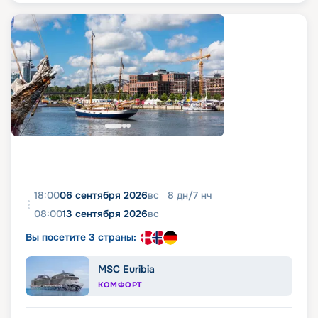
18:00
06 сентября 2026
вс
8
дн
/
7
нч
08:00
13 сентября 2026
вс
Вы посетите 3 страны:
MSC Euribia
КОМФОРТ