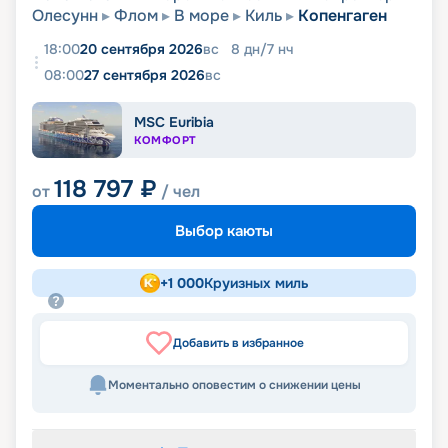
Олесунн
Флом
В море
Киль
Копенгаген
18:00
20 сентября 2026
вс
8
дн
/
7
нч
08:00
27 сентября 2026
вс
MSC Euribia
КОМФОРТ
118 797
₽
от
/ чел
Выбор каюты
+
1 000
Круизных миль
Добавить в избранное
Моментально оповестим о снижении цены