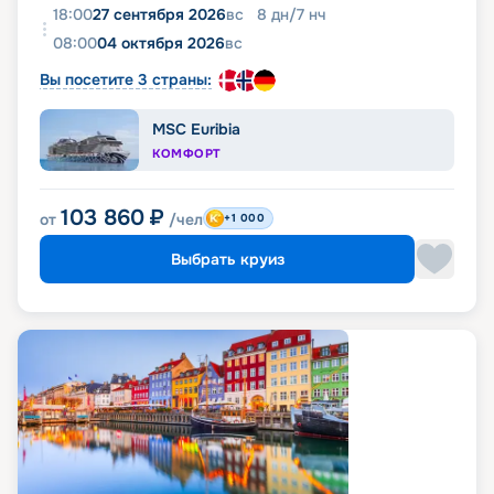
18:00
27 сентября 2026
вс
8
дн
/
7
нч
08:00
04 октября 2026
вс
Вы посетите 3 страны:
MSC Euribia
КОМФОРТ
103 860
₽
от
/чел
+1 000
Выбрать круиз