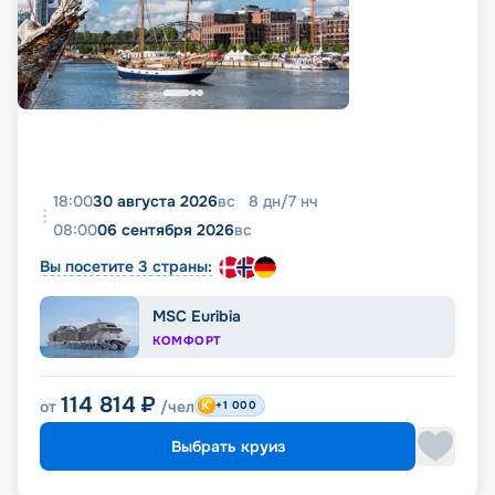
18:00
30 августа 2026
вс
8
дн
/
7
нч
08:00
06 сентября 2026
вс
Вы посетите 3 страны:
MSC Euribia
КОМФОРТ
114 814
₽
от
/чел
+1 000
Выбрать круиз