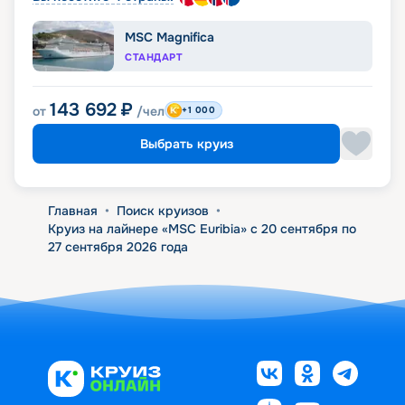
MSC Magnifica
СТАНДАРТ
143 692
₽
от
/чел
+1 000
Выбрать круиз
Главная
•
Поиск круизов
•
Круиз на лайнере «MSC Euribia» с 20 сентября по
27 сентября 2026 года