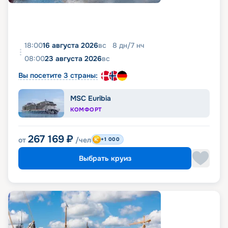
18:00
16 августа 2026
вс
8
дн
/
7
нч
08:00
23 августа 2026
вс
Вы посетите 3 страны:
MSC Euribia
КОМФОРТ
267 169
₽
от
/чел
+1 000
Выбрать круиз