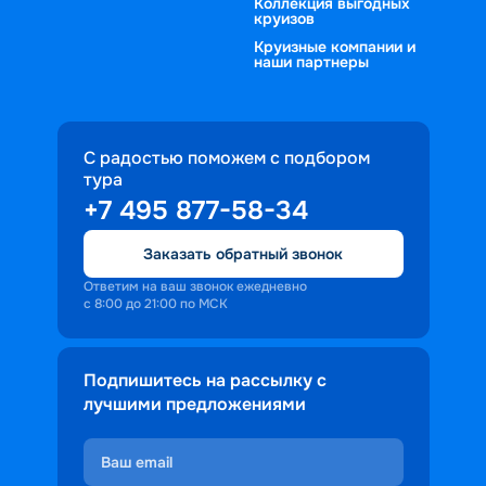
Коллекция выгодных
качественный отдых, который 
круизов
оттенок благодаря кораллам.
подходит для путешественников, 
Круизные компании и
Каждая остановка дарит 
желающих сменить привычные пляжи 
наши партнеры
незабываемые эмоции от встречи с 
на экзотику индонезийских вод.
нетронутой фауной и флорой. Сервис 
Круиз.онлайн помогает организовать 
отдых в Индонезии так, чтобы вы 
С радостью поможем с подбором
могли в полной мере насладиться 
тура
красотой морских горизонтов. 
+7 495 877-58-34
Подобные круизы остаются в памяти 
Заказать обратный звонок
как одни из самых ярких и необычных 
событий в жизни.
Ответим на ваш звонок ежедневно
с 8:00 до 21:00 по МСК
Подпишитесь на рассылку с
лучшими предложениями