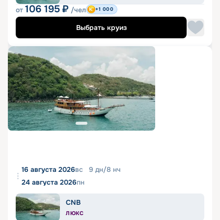
106 195
₽
от
/чел
+1 000
Выбрать круиз
16 августа 2026
вс
9
дн
/
8
нч
24 августа 2026
пн
CNB
ЛЮКС