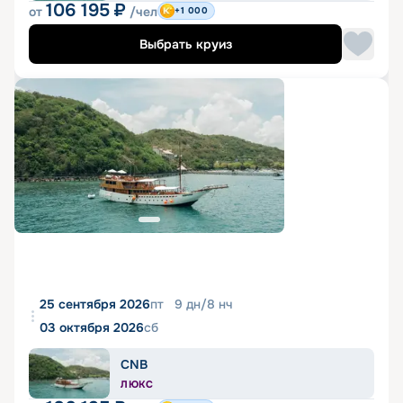
106 195
₽
от
/чел
+1 000
Выбрать круиз
25 сентября 2026
пт
9
дн
/
8
нч
03 октября 2026
сб
CNB
ЛЮКС