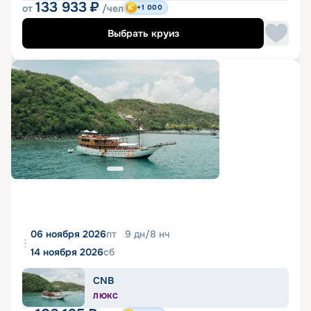
133 933
₽
от
/чел
+1 000
Выбрать круиз
06 ноября 2026
пт
9
дн
/
8
нч
14 ноября 2026
сб
CNB
ЛЮКС