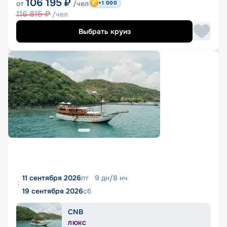
106 195
₽
от
/чел
+1 000
116 815
₽
/чел
Выбрать круиз
11 сентября 2026
пт
9
дн
/
8
нч
19 сентября 2026
сб
CNB
ЛЮКС