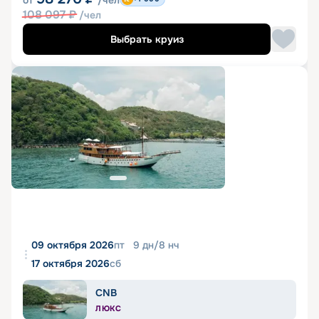
от
/чел
108 097
₽
/чел
Выбрать круиз
09 октября 2026
пт
9
дн
/
8
нч
17 октября 2026
сб
CNB
ЛЮКС