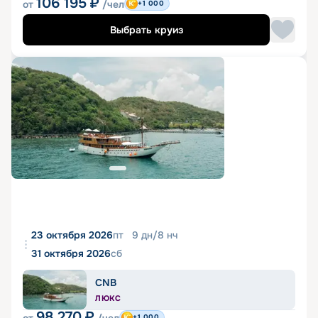
106 195
₽
от
/чел
+1 000
Выбрать круиз
23 октября 2026
пт
9
дн
/
8
нч
31 октября 2026
сб
CNB
ЛЮКС
98 270
₽
+1 000