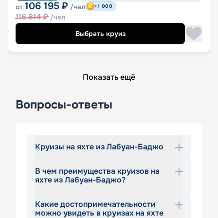
106 195
₽
от
/чел
+1 000
116 814
₽
/чел
Выбрать круиз
Показать ещё
Вопросы-ответы
Круизы на яхте из Лабуан-Баджо
В чем преимущества круизов на
Лабуан-Баджо — это ворота в 
яхте из Лабуан-Баджо?
легендарный национальный парк 
Комодо и одно из самых 
Какие достопримечательности
Экспедиции по этому региону 
захватывающих мест Индонезии. 
можно увидеть в круизах на яхте
предлагают гостям шанс исследовать 