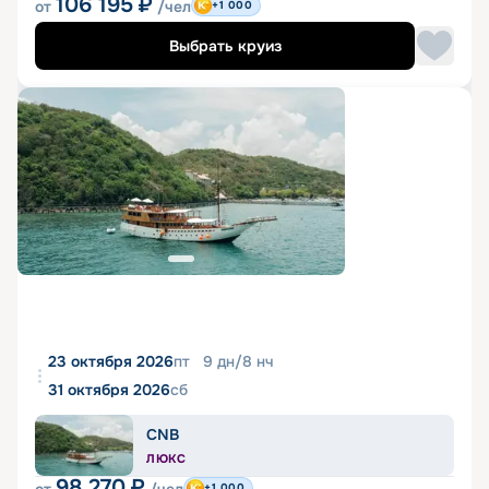
106 195
₽
от
/чел
+1 000
Выбрать круиз
23 октября 2026
пт
9
дн
/
8
нч
31 октября 2026
сб
CNB
ЛЮКС
98 270
₽
+1 000