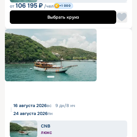
106 195
₽
от
/чел
+1 000
Выбрать круиз
16 августа 2026
вс
9
дн
/
8
нч
24 августа 2026
пн
CNB
ЛЮКС