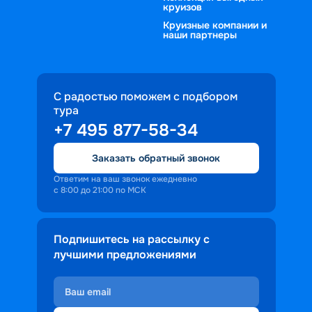
круизов
уклад жизни.
отсутствие массового туризма. Каюты 
Круизные компании и
В морскую часть программы часто 
оборудованы согласно высоким 
наши партнеры
входят визиты на розовые пляжи и 
стандартам, обеспечивая гостям 
сноркелинг в чистейших водах. 
домашний комфорт в открытом море.
Каждая остановка позволяет 
насладиться уникальными 
С радостью поможем с подбором
ландшафтами восточных морей. 
тура
Сервис Круиз.онлайн помогает 
+7 495 877-58-34
организовать незабываемый отдых, 
Заказать обратный звонок
где каждая деталь продумана для 
вашего удобства. Такие круизы 
Ответим на ваш звонок ежедневно
с 8:00 до 21:00 по МСК
позволят в полной мере 
прочувствовать масштаб и красоту 
страны. Исследуют этот край лучшие 
Подпишитесь на рассылку с
экипажи, обеспечивая безопасность в 
лучшими предложениями
любых путешествиях.