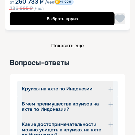
260 733
₽
от
/чел
+1 000
286 885
₽
/чел
Выбрать круиз
Показать ещё
Вопросы-ответы
Круизы на яхте по Индонезии
В чем преимущества круизов на
Индонезия — крупнейший островной 
яхте по Индонезии?
архипелаг мира, скрывающий тысячи 
экзотических локаций и заповедных 
Какие достопримечательности
Путешествия по индонезийскому 
зон. Круизы на яхте по Индонезии 
можно увидеть в круизах на яхте
региону предлагают гостям 
пользуются огромным спросом 