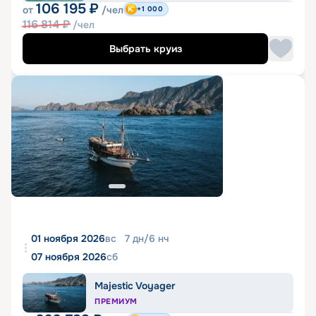
106 195
₽
от
/чел
+1 000
116 814
₽
/чел
Выбрать круиз
01 ноября 2026
вс
7
дн
/
6
нч
07 ноября 2026
сб
Majestic Voyager
ПРЕМИУМ