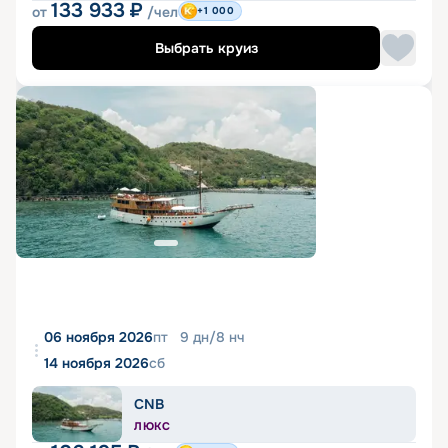
133 933
₽
от
/чел
+1 000
Выбрать круиз
06 ноября 2026
пт
9
дн
/
8
нч
14 ноября 2026
сб
CNB
ЛЮКС