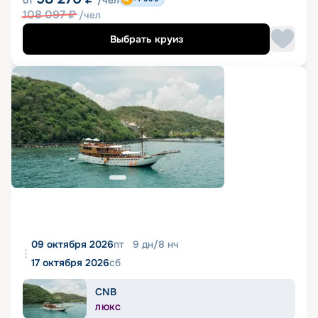
от
/чел
108 097
₽
/чел
Выбрать круиз
09 октября 2026
пт
9
дн
/
8
нч
17 октября 2026
сб
CNB
ЛЮКС