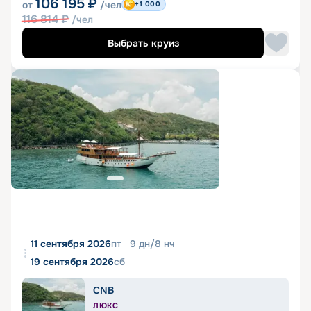
106 195
₽
от
/чел
+1 000
116 814
₽
/чел
Выбрать круиз
11 сентября 2026
пт
9
дн
/
8
нч
19 сентября 2026
сб
CNB
ЛЮКС