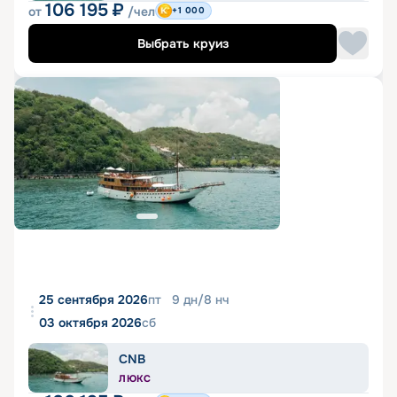
106 195
₽
от
/чел
+1 000
Выбрать круиз
25 сентября 2026
пт
9
дн
/
8
нч
03 октября 2026
сб
CNB
ЛЮКС