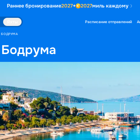
Раннее бронирование
2027
+
2027
миль каждому
Яхты
Расписание отправлений
А
З БОДРУМА
з Бодрума