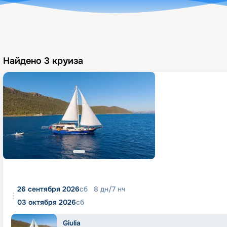
Найдено
3
круиза
26 сентября 2026
сб
8
дн
/
7
нч
03 октября 2026
сб
Giulia