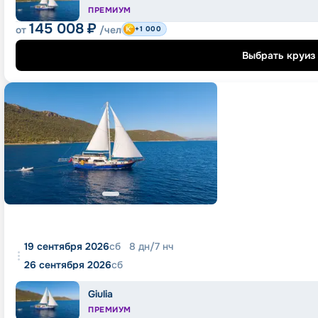
ПРЕМИУМ
145 008
₽
от
/чел
+1 000
Выбрать круиз
19 сентября 2026
сб
8
дн
/
7
нч
26 сентября 2026
сб
Giulia
ПРЕМИУМ