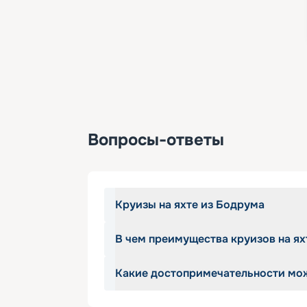
Вопросы-ответы
Круизы на яхте из Бодрума
В чем преимущества круизов на ях
Бодрум — один из самых атмосферн
сочетание древней истории, лазур
Какие достопримечательности можн
ценителей неспешных морских прог
Туры проходят на яхте премиум-кла
путешествия позволяет за несколь