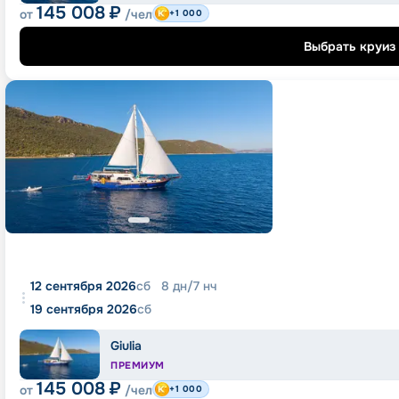
145 008
₽
от
/чел
+1 000
Выбрать круиз
12 сентября 2026
сб
8
дн
/
7
нч
19 сентября 2026
сб
Giulia
ПРЕМИУМ
145 008
₽
от
/чел
+1 000