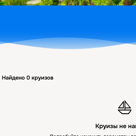
Найдено
0
круизов
⛵
Круизы не н