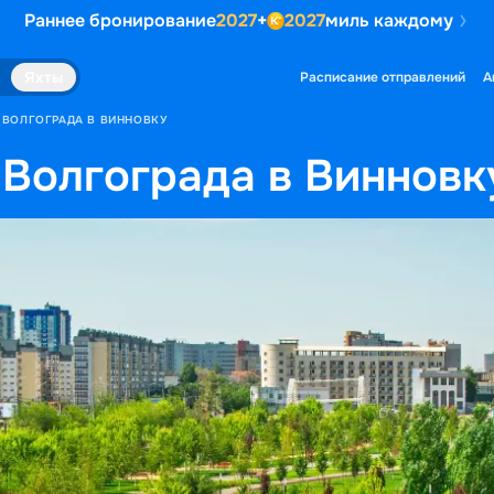
Раннее бронирование
2027
+
2027
миль каждому
Яхты
Расписание отправлений
А
 ВОЛГОГРАДА В ВИННОВКУ
 Волгограда в Винновк