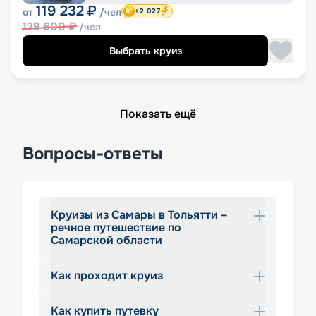
119 232
₽
от
/чел
+2 027
129 600
₽
/чел
Выбрать круиз
Показать ещё
Вопросы-ответы
Круизы из Самары в Тольятти –
речное путешествие по
Самарской области
Как проходит круиз
Самара расположилась на берегу 
Волги, а потому просто не могла 
Как купить путевку
остаться в стороне от популярных 
Вас ждет путешествие на 