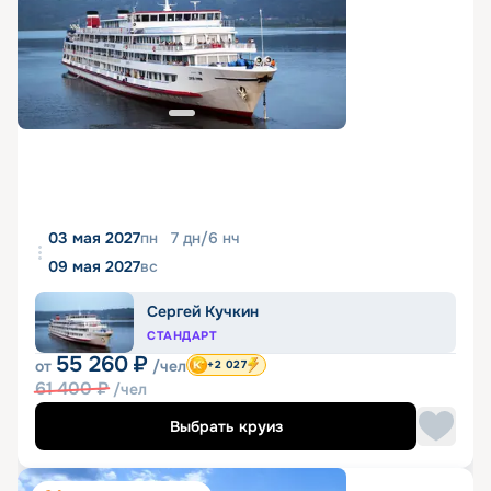
03 мая 2027
пн
7
дн
/
6
нч
09 мая 2027
вс
Сергей Кучкин
СТАНДАРТ
55 260
₽
от
/чел
+2 027
61 400
₽
/чел
Выбрать круиз