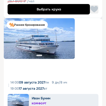
267 800
₽
/чел
Выбрать круиз
Раннее бронирование
14:00
09 августа 2027
пн
9
дн
/
8
нч
19:00
17 августа 2027
вт
Иван Бунин
КОМФОРТ