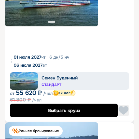
01 июля 2027
чт
6
дн
/
5
нч
06 июля 2027
вт
Семен Буденный
СТАНДАРТ
55 620
₽
от
/чел
+2 027
61 800
₽
/чел
Выбрать круиз
Раннее бронирование