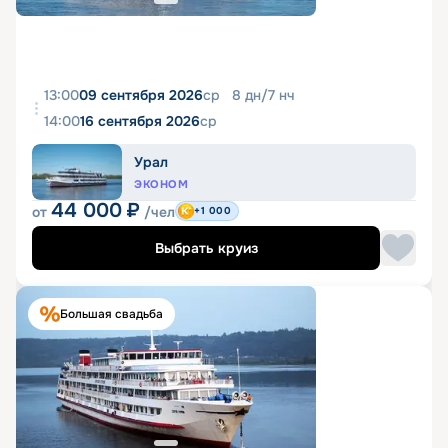
13:00
09 сентября 2026
ср
8
дн
/
7
нч
14:00
16 сентября 2026
ср
Урал
ЭКОНОМ
44 000
₽
от
/чел
+1 000
Выбрать круиз
Большая свадьба