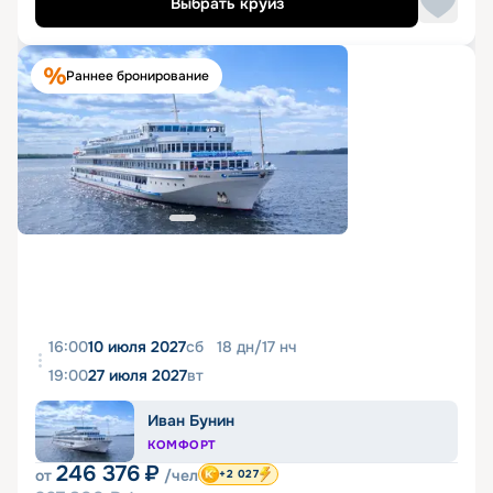
Выбрать круиз
Раннее бронирование
16:00
10 июля 2027
сб
18
дн
/
17
нч
19:00
27 июля 2027
вт
Иван Бунин
КОМФОРТ
246 376
₽
от
/чел
+2 027