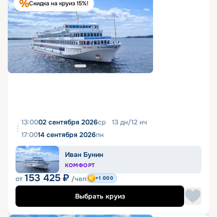
Скидка на круиз 15%!
13:00
02 сентября 2026
ср
13
дн
/
12
нч
17:00
14 сентября 2026
пн
Иван Бунин
КОМФОРТ
153 425
₽
от
/чел
+1 000
Выбрать круиз