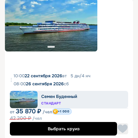
10:00
22 сентября 2026
вт
5
дн
/
4
нч
08:00
26 сентября 2026
сб
Семен Буденный
СТАНДАРТ
35 870
₽
от
/чел
+1 000
42 200
₽
/чел
Выбрать круиз