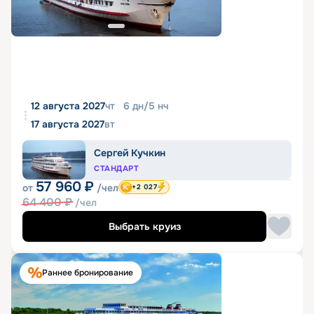
12 августа 2027
чт
6
дн
/
5
нч
17 августа 2027
вт
Сергей Кучкин
СТАНДАРТ
57 960
₽
от
/чел
+2 027
64 400
₽
/чел
Выбрать круиз
Раннее бронирование