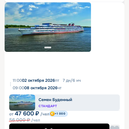
11:00
02 октября 2026
пт
7
дн
/
6
нч
09:00
08 октября 2026
чт
Семен Буденный
СТАНДАРТ
47 600
₽
от
/чел
+1 000
56 000
₽
/чел