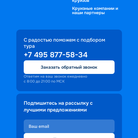
круизов
живая музыка, проводятся 
сейчас! 
увлекательные конкурсы и мастер-
Круизные компании и
наши партнеры
классы. Во время остановки можно 
записаться на дополнительную 
экскурсию или самостоятельно 
прогуляться по городу.
С радостью поможем с подбором
тура
+7 495 877-58-34
Заказать обратный звонок
Ответим на ваш звонок ежедневно
с 8:00 до 21:00 по МСК
Подпишитесь на рассылку с
лучшими предложениями