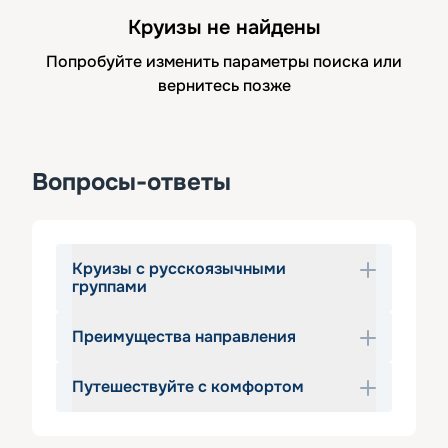
Круизы не найдены
Попробуйте изменить параметры поиска или
вернитесь позже
Вопросы-ответы
Круизы с русскоязычными
группами
Преимущества направления
Сервис «Круиз.онлайн» предлагает 
морские круизы
 для россиян, 
Путешествуйте с комфортом
которые опасаются языкового 
Во всем мире морские круизы 
барьера и предпочитают 
считаются одним из наиболее 
путешествовать с русской группой. 
популярных направлений для отдыха. 
Все круизы из списка рассчитаны на 