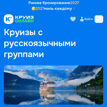
Раннее бронирование
2027
2027
миль каждому
Войти
ГЛАВНАЯ
•
ПОПУЛЯРНЫЕ НАПРАВЛЕНИЯ
•
КРУИЗЫ С РУССКОЯЗЫЧНЫМИ ГРУППАМИ
Круизы с
русскоязычными
группами