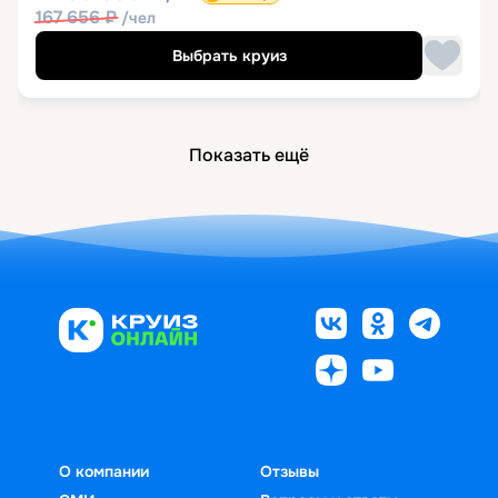
167 656
₽
/чел
Выбрать круиз
Показать ещё
О компании
Отзывы