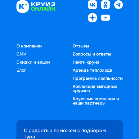
каютах, условиях проживания на 
лайнерах и программах отдыха на 
живописные острова архипелага, где 
борту лайнеров и развлечениях во 
борту. Подробные страницы туров 
открываются уникальные природные 
время путешествия.
помогают сравнить предложения, 
ландшафты и традиции региона.
изучить условия проживания в 
каютах и подобрать подходящий 
вариант морского путешествия с 
О компании
Отзывы
посещением Манилы и других портов 
СМИ
Вопросы и ответы
региона.
Скидки и акции
Найти круиз
Блог
Аренда теплохода
Программа лояльности
Коллекция выгодных
круизов
Круизные компании и
наши партнеры
С радостью поможем с подбором
тура