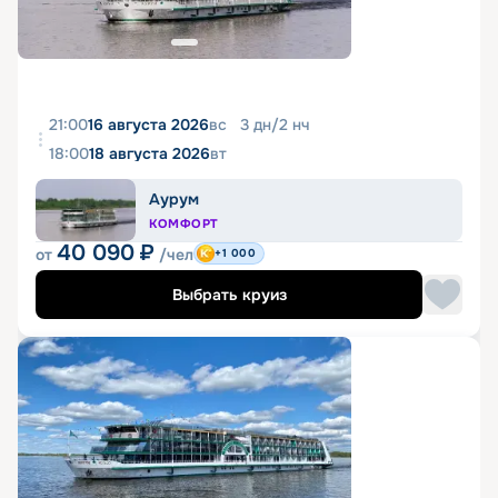
21:00
16 августа 2026
вс
3
дн
/
2
нч
18:00
18 августа 2026
вт
Аурум
КОМФОРТ
40 090
₽
от
/чел
+1 000
Выбрать круиз