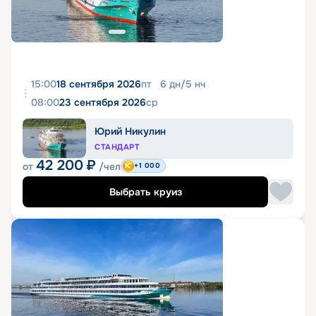
15:00
18 сентября 2026
пт
6
дн
/
5
нч
08:00
23 сентября 2026
ср
Юрий Никулин
СТАНДАРТ
42 200
₽
от
/чел
+1 000
Выбрать круиз