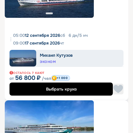
05:00
12 сентября 2026
сб
6
дн
/
5
нч
09:00
17 сентября 2026
чт
Михаил Кутузов
ЭКОНОМ
ОСТАЛОСЬ
7
КАЮТ
56 800
₽
от
/чел
+1 000
Выбрать круиз