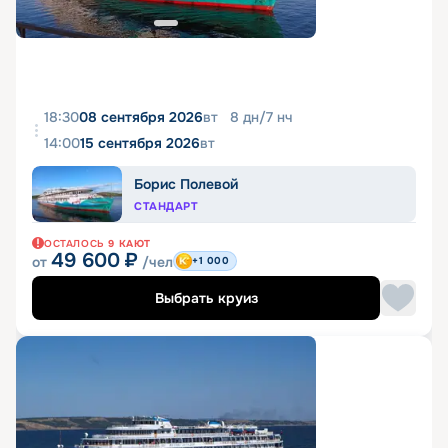
18:30
08 сентября 2026
вт
8
дн
/
7
нч
14:00
15 сентября 2026
вт
Борис Полевой
СТАНДАРТ
ОСТАЛОСЬ
9
КАЮТ
49 600
₽
от
/чел
+1 000
Выбрать круиз