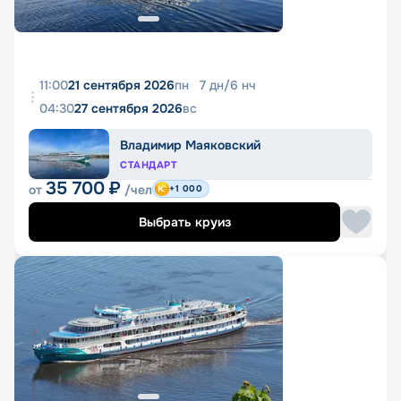
11:00
21 сентября 2026
пн
7
дн
/
6
нч
04:30
27 сентября 2026
вс
Владимир Маяковский
СТАНДАРТ
35 700
₽
от
/чел
+1 000
Выбрать круиз