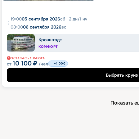
19:00
05 сентября 2026
сб
2
дн
/
1
нч
08:00
06 сентября 2026
вс
Кронштадт
КОМФОРТ
ОСТАЛАСЬ
1
КАЮТА
10 100
₽
от
/чел
+1 000
Выбрать круиз
Показать е