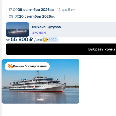
17:00
09 сентября 2026
ср
12
дн
/
11
нч
09:00
20 сентября 2026
вс
Михаил Кутузов
ЭКОНОМ
55 800
₽
от
/чел
+1 000
Выбрать круиз
Раннее бронирование