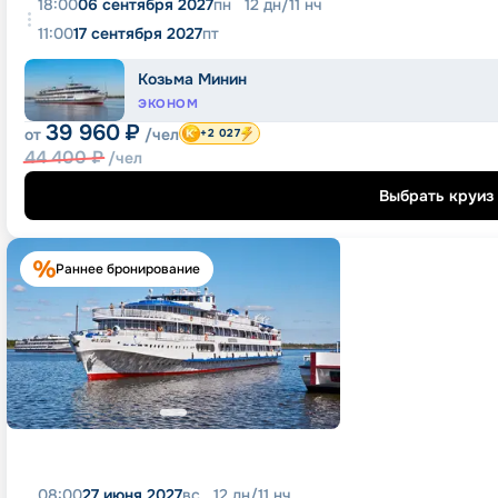
18:00
06 сентября 2027
пн
12
дн
/
11
нч
11:00
17 сентября 2027
пт
Козьма Минин
ЭКОНОМ
39 960
₽
от
/чел
+2 027
44 400
₽
/чел
Выбрать круиз
Раннее бронирование
08:00
27 июня 2027
вс
12
дн
/
11
нч