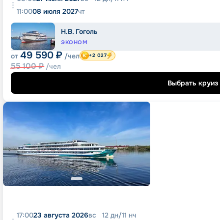
11:00
08 июля 2027
чт
Н.В. Гоголь
ЭКОНОМ
49 590
₽
от
/чел
+2 027
55 100
₽
/чел
Выбрать круиз
17:00
23 августа 2026
вс
12
дн
/
11
нч