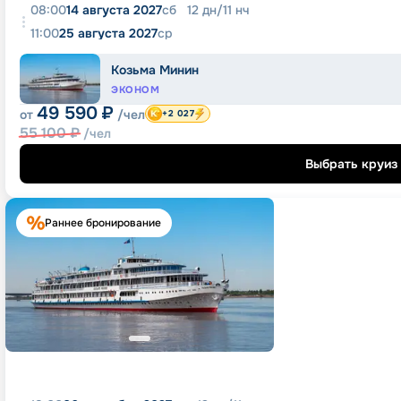
08:00
14 августа 2027
сб
12
дн
/
11
нч
11:00
25 августа 2027
ср
Козьма Минин
ЭКОНОМ
49 590
₽
от
/чел
+2 027
55 100
₽
/чел
Выбрать круиз
Раннее бронирование