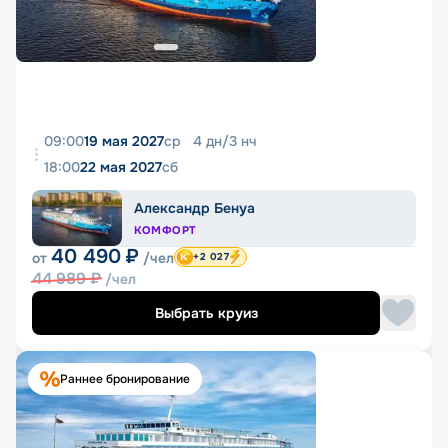
09:00
19 мая 2027
ср
4
дн
/
3
нч
18:00
22 мая 2027
сб
Александр Бенуа
КОМФОРТ
40 490
₽
от
/чел
+2 027
44 989
₽
/чел
Выбрать круиз
Раннее бронирование