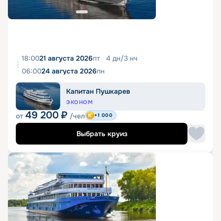
18:00
21 августа 2026
пт
4
дн
/
3
нч
06:00
24 августа 2026
пн
Капитан Пушкарев
ЭКОНОМ
49 200
₽
от
/чел
+1 000
Выбрать круиз