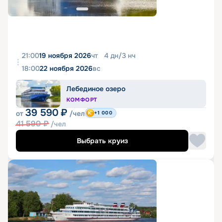
21:00
19 ноября 2026
чт
4
дн
/
3
нч
18:00
22 ноября 2026
вс
Лебединое озеро
КОМФОРТ
39 590
₽
от
/чел
+1 000
41 590
₽
/чел
Выбрать круиз