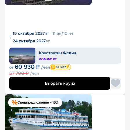
15 октября 2027
пт
11
дн
/
10
нч
24 октября 2027
вс
Константин Федин
КОМФОРТ
60 930
₽
от
/чел
+2 027
67 700
₽
/чел
Выбрать круиз
Спецпредложение - 15%