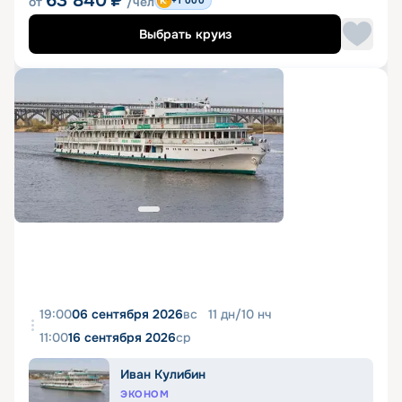
63 840
₽
от
/чел
+1 000
Выбрать круиз
19:00
06 сентября 2026
вс
11
дн
/
10
нч
11:00
16 сентября 2026
ср
Иван Кулибин
ЭКОНОМ