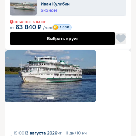
Иван Кулибин
ЭКОНОМ
ОСТАЛОСЬ
5
КАЮТ
63 840
₽
от
/чел
+1 000
Выбрать круиз
19:00
13 августа 2026
чт
11
дн
/
10
нч