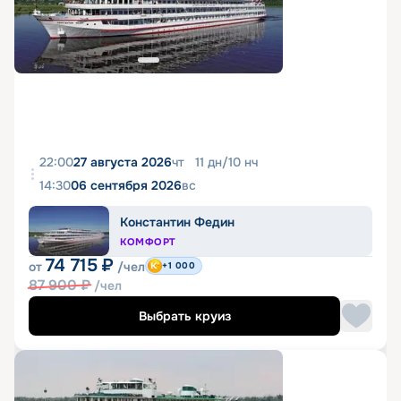
22:00
27 августа 2026
чт
11
дн
/
10
нч
14:30
06 сентября 2026
вс
Константин Федин
КОМФОРТ
74 715
₽
от
/чел
+1 000
87 900
₽
/чел
Выбрать круиз