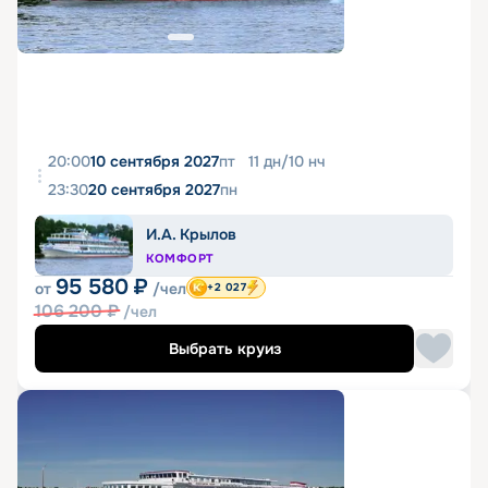
20:00
10 сентября 2027
пт
11
дн
/
10
нч
23:30
20 сентября 2027
пн
И.А. Крылов
КОМФОРТ
95 580
₽
от
/чел
+2 027
106 200
₽
/чел
Выбрать круиз