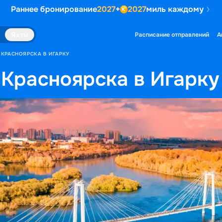
Раннее бронирование
2027
+
2027
миль каждому
Яхты
Расписание отправлений
А
 КРАСНОЯРСКА В ИГАРКУ
 Красноярска в Игарку