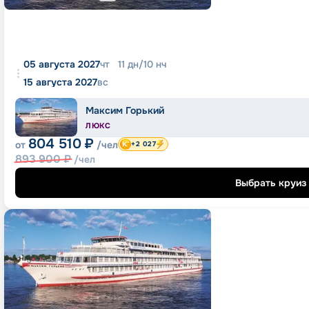
05 августа 2027
чт
11
дн
/
10
нч
15 августа 2027
вс
Максим Горький
ЛЮКС
804 510
₽
от
/чел
+2 027
893 900
₽
/чел
Выбрать круиз