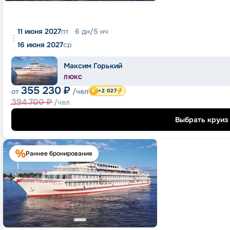
11 июня 2027
пт
6
дн
/
5
нч
16 июня 2027
ср
Максим Горький
ЛЮКС
355 230
₽
от
/чел
+2 027
394 700
₽
/чел
Выбрать круиз
Раннее бронирование