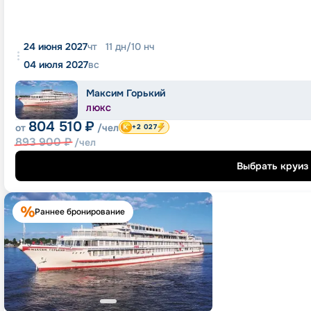
24 июня 2027
чт
11
дн
/
10
нч
04 июля 2027
вс
Максим Горький
ЛЮКС
804 510
₽
от
/чел
+2 027
893 900
₽
/чел
Выбрать круиз
Раннее бронирование