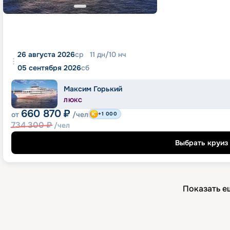
26 августа 2026
ср
11
дн
/
10
нч
05 сентября 2026
сб
Максим Горький
ЛЮКС
660 870
₽
от
/чел
+1 000
734 300
₽
/чел
Выбрать круиз
Показать е