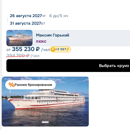
26 августа 2027
чт
6
дн
/
5
нч
31 августа 2027
вт
Максим Горький
ЛЮКС
355 230
₽
от
/чел
+2 027
394 700
₽
/чел
Выбрать круиз
Раннее бронирование