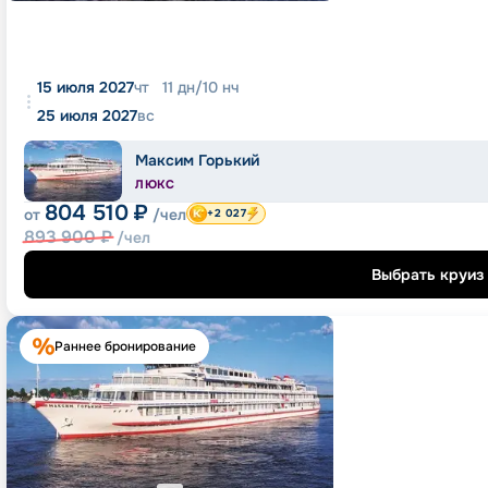
15 июля 2027
чт
11
дн
/
10
нч
25 июля 2027
вс
Максим Горький
ЛЮКС
804 510
₽
от
/чел
+2 027
893 900
₽
/чел
Выбрать круиз
Раннее бронирование