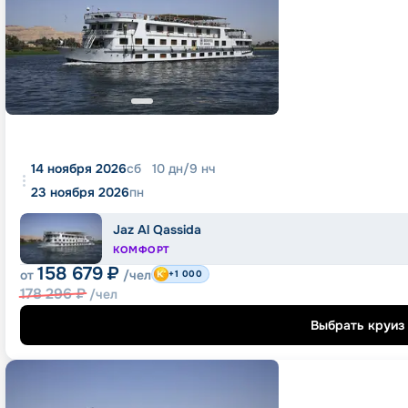
14 ноября 2026
сб
10
дн
/
9
нч
23 ноября 2026
пн
Jaz Al Qassida
КОМФОРТ
158 679
₽
от
/чел
+1 000
178 296
₽
/чел
Выбрать круиз