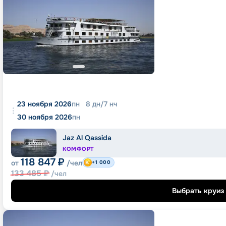
23 ноября 2026
пн
8
дн
/
7
нч
30 ноября 2026
пн
Jaz Al Qassida
КОМФОРТ
118 847
₽
от
/чел
+1 000
133 485
₽
/чел
Выбрать круиз