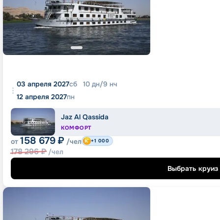
03 апреля 2027
сб
10
дн
/
9
нч
12 апреля 2027
пн
Jaz Al Qassida
КОМФОРТ
158 679
₽
от
/чел
+1 000
178 296
₽
/чел
Выбрать круиз