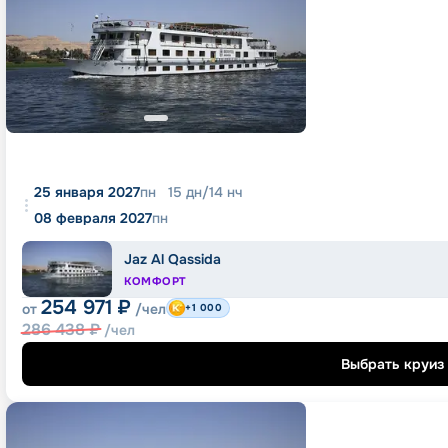
25 января 2027
пн
15
дн
/
14
нч
08 февраля 2027
пн
Jaz Al Qassida
КОМФОРТ
254 971
₽
от
/чел
+1 000
286 438
₽
/чел
Выбрать круиз