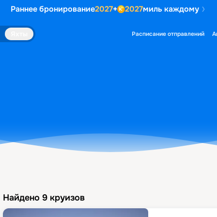
Раннее бронирование
2027
+
2027
миль каждому
Яхты
Расписание отправлений
А
Найдено
9
круизов