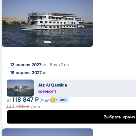
12 апреля 2027
пн
8
дн
/
7
нч
19 апреля 2027
пн
Jaz Al Qassida
КОМФОРТ
118 847
₽
от
/чел
+1 000
133 485
₽
/чел
Выбрать круиз