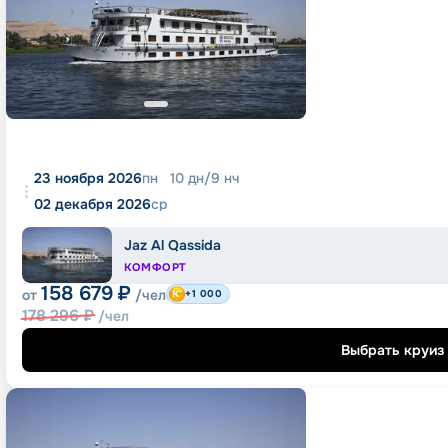
23 ноября 2026
пн
10
дн
/
9
нч
02 декабря 2026
ср
Jaz Al Qassida
КОМФОРТ
158 679
₽
от
/чел
+1 000
178 296
₽
/чел
Выбрать круиз