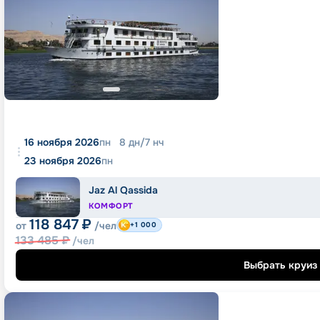
16 ноября 2026
пн
8
дн
/
7
нч
23 ноября 2026
пн
Jaz Al Qassida
КОМФОРТ
118 847
₽
от
/чел
+1 000
133 485
₽
/чел
Выбрать круиз